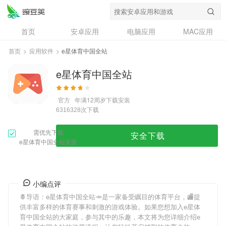
首页
安卓应用
电脑应用
MAC应用
资讯
专题
设计奖
创意应用
首页
>
应用软件
>
e星体育中国全站
问答
e星体育中国全站
官方
年满12周岁
下载安装
次下载
6316328
需优先下载
安全下载
e星体育中国全站安装
小编点评
🍍导语：
e星体育中国全站
🥕是一家备受瞩目的体育平台，🏬提
供丰富多样的体育赛事和刺激的游戏体验。如果您想加入
e星体
育中国全站
的大家庭，参与其中的乐趣，本文将为您详细介绍
e