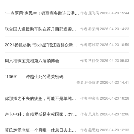
“一点两用”惠民生！银联商务助连云港打造“斜杠”食堂
作者:屈飞霭 2026-04-23 15:44
联合国人道援助车队在苏丹西部遭袭致5人死亡
作者:乔荣阅 2026-04-23 14:23
2021扬帆起航 “乐小星”陪江西群众新年登高
作者:蒋雄家 2026-04-23 10:59
周六福珠宝亮相第六届消博会
作者:常裕俊 2026-04-23 09:03
“1369”——跨越生死的通关密码
作者:仲孙霄波 2026-04-23 14:41
你那挥之不去的疲惫，可能不是单纯的累
作者:柳彦燕 2026-04-23 18:28
卢卡申科：白俄罗斯是主权国家，勿“拴”任何一方
作者:凤月坚 2026-04-23 12:06
莫氏鸡煲老板一个月唯一休息日去上海了！老莫曾称可以和餐厅合作，让上海也吃得到
作者:燕思勤 2026-04-23 12:33