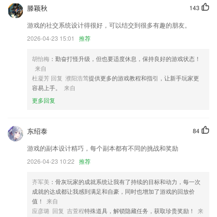
改。
滕颖秋
143
经纬度UI调整，小数形式15位时经纬度间无空隙
游戏的社交系统设计得很好，可以结交到很多有趣的朋友。
全新「城事」频道，整合全城热点精选活动两大类别，更好展示城市活动
2026-04-23 15:01
推荐
都市时尚生活体验文化旅游等新鲜资讯；
胡怡梅
：勤奋打怪升级，但也要适度休息，保持良好的游戏状态！
定时短信增加批量发送功能
来自
回复控制功能，可设置谁能回复你的动态（5级及以上可用）
杜凝芳 回复 濮阳浩莺
提供更多的游戏教程和指引，让新手玩家更
容易上手。
来自
手机录音转文字提取是针对日常采访录音会议纪要音频笔记整理语音记事
本以及文字录入等多场景开发的专业的录音及录音转文字提取软件，欢迎
更多回复
广大用户使用。
联系我们
东绍泰
84
以上就是e星体育中国全站的介绍，如果您喜欢这款软件，您可以到应用
商店进行打分评论，说出您的使用经历，以帮助我们更好的对产品进行优
游戏的副本设计精巧，每个副本都有不同的挑战和奖励
化修改。
2026-04-23 10:22
推荐
齐军美
：骨灰玩家的成就系统让我有了持续的目标和动力，每一次
成就的达成都让我感到满足和自豪，同时也增加了游戏的回放价
值！
来自
应彦璐 回复 吉萱程
特殊道具，解锁隐藏任务，获取珍贵奖励！
来