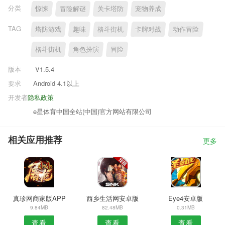
分类
惊悚
冒险解谜
关卡塔防
宠物养成
TAG
塔防游戏
趣味
格斗街机
卡牌对战
动作冒险
格斗街机
角色扮演
冒险
版本
V1.5.4
要求
Android 4.1以上
开发者
隐私政策
e星体育中国全站(中国)官方网站有限公司
相关应用推荐
更多
真珍网商家版APP
西乡生活网安卓版
Eye4安卓版
9.84MB
82.48MB
0.31MB
查看
查看
查看