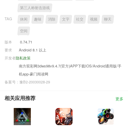
第三人称射击游戏
TAG
休闲
趣味
消除
文字
社交
视频
聊天
空间
版本
0.74.71
要求
Android 8.1 以上
开发者
隐私政策
南方双彩网3dws98v9.4.7(官方)APP下载IOS/Android通用版/手
机app-豪门阅读网
备案号：豫B2-20030028-29
相关应用推荐
更多