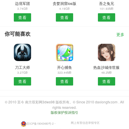
边境军团
贪婪洞窟ios版
吾之兔兄
3.74GB
4.19GB
101.93MB
查看
查看
查看
你可能喜欢
更多
刀工大师
开心捕鱼
热血沙城传世服
3.27GB
323.44MB
48.2MB
查看
查看
查看
© 2010 至今 南方双彩网3dws98 版权所有。© Since 2010 daxiongtv.com . All
rights reserved.
版权保护投诉指引
网上有害信息举报专区
京ICP备19043480号-2
・