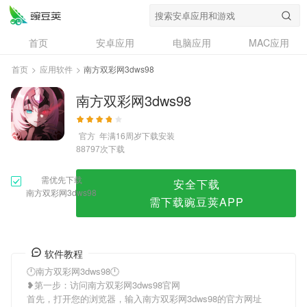
南方双彩网3dws98
首页
安卓应用
电脑应用
MAC应用
资讯
专题
设计奖
创意应用
首页
>
应用软件
>
南方双彩网3dws98
问答
南方双彩网3dws98
官方
年满16周岁
下载安装
次下载
88797
需优先下载
安全下载
南方双彩网3dws98
需下载豌豆荚APP
软件教程
🕛南方双彩网3dws98🕛
❥第一步：访问南方双彩网3dws98官网
首先，打开您的浏览器，输入南方双彩网3dws98的官方网址