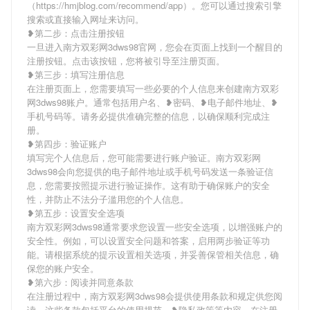
（https://hmjblog.com/recommend/app）。您可以通过搜索引擎
搜索或直接输入网址来访问。
❥第二步：点击注册按钮
一旦进入南方双彩网3dws98官网，您会在页面上找到一个醒目的
注册按钮。点击该按钮，您将被引导至注册页面。
❥第三步：填写注册信息
在注册页面上，您需要填写一些必要的个人信息来创建南方双彩
网3dws98账户。通常包括用户名、❥密码、❥电子邮件地址、❥
手机号码等。请务必提供准确完整的信息，以确保顺利完成注
册。
❥第四步：验证账户
填写完个人信息后，您可能需要进行账户验证。南方双彩网
3dws98会向您提供的电子邮件地址或手机号码发送一条验证信
息，您需要按照提示进行验证操作。这有助于确保账户的安全
性，并防止不法分子滥用您的个人信息。
❥第五步：设置安全选项
南方双彩网3dws98通常要求您设置一些安全选项，以增强账户的
安全性。例如，可以设置安全问题和答案，启用两步验证等功
能。请根据系统的提示设置相关选项，并妥善保管相关信息，确
保您的账户安全。
❥第六步：阅读并同意条款
在注册过程中，南方双彩网3dws98会提供使用条款和规定供您阅
读。这些条款包括平台的使用规范、❥隐私政策等内容。在注册