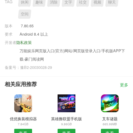
TAG
休闲
趣味
消除
文字
社交
视频
聊天
空间
版本
7.80.65
要求
Android 8.4 以上
开发者
隐私政策
万能娱乐网页版入口(官方)网站/网页版登录入口/手机版APP下
载-豪门阅读网
备案号：豫B2-20030028-29
相关应用推荐
更多
优优换装模拟器
英雄撸联盟手机版
叉车谜题
7.84GB
9.86GB
665.99MB
查看
查看
查看