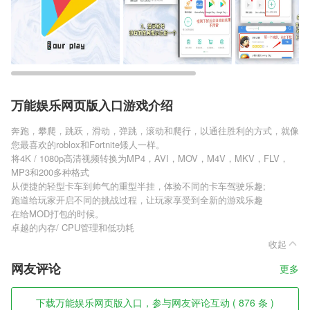
万能娱乐网页版入口游戏介绍
奔跑，攀爬，跳跃，滑动，弹跳，滚动和爬行，以通往胜利的方式，就像
您最喜欢的roblox和Fortnite矮人一样。
将4K / 1080p高清视频转换为MP4，AVI，MOV，M4V，MKV，FLV，
MP3和200多种格式
从便捷的轻型卡车到帅气的重型半挂，体验不同的卡车驾驶乐趣;
跑道给玩家开启不同的挑战过程，让玩家享受到全新的游戏乐趣
在给MOD打包的时候。
卓越的内存/ CPU管理和低功耗
收起
网友评论
更多
下载万能娱乐网页版入口，参与网友评论互动 ( 876 条 )