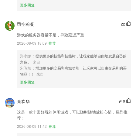
更多回复
司空莉凝
22
游戏的服务器容量不足，导致延迟严重
2026-08-09 18:09
推荐
郑永娜
：提供更多的技能和技能树，让玩家能够自由地发展自己的
角色。
来自
宋飞旭
：增加更多的交易和商城功能，让玩家可以自由交易和购买
物品！！
来自
更多回复
秦欢华
940
这是一款非常好玩的休闲游戏，可以随时随地放松心情，强烈推
荐！
2026-08-09 11:42
推荐