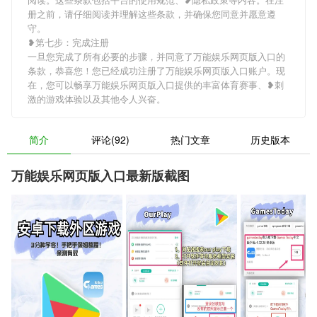
册之前，请仔细阅读并理解这些条款，并确保您同意并愿意遵
守。
❥第七步：完成注册
一旦您完成了所有必要的步骤，并同意了万能娱乐网页版入口的
条款，恭喜您！您已经成功注册了万能娱乐网页版入口账户。现
在，您可以畅享万能娱乐网页版入口提供的丰富体育赛事、❥刺
激的游戏体验以及其他令人兴奋。
简介
评论(92)
热门文章
历史版本
万能娱乐网页版入口最新版截图