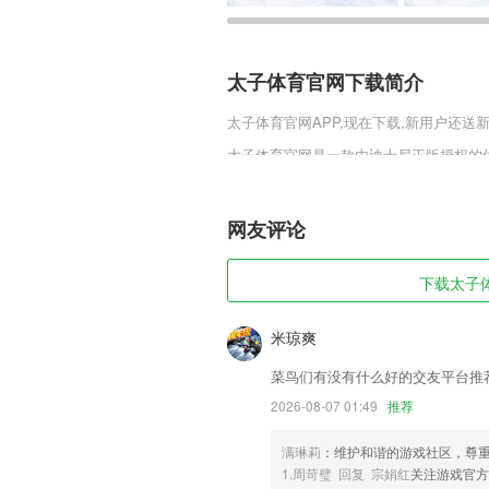
太子体育官网下载简介
太子体育官网
APP,现在下载,新用户还送
太子体育官网是一款由迪士尼正版授权的
同时加入了“甜甜圈”等花样游戏道具，
您并驾齐驱，加大马力，欢乐出发，全速追
网友评论
太子体育官网软件特色
1,缓存清理:清理软件运行时产生在手机
下载太子体
2,实时监控：营造文明和谐新家园
3,数据安全：NOC专家24小时值守、7
米琼爽
4,助力大家更好的使用购买的索尼投影机
菜鸟们有没有什么好的交友平台推
5,【我的班级】
2026-08-07 01:49
推荐
6,提供听写功能，还有海量的词汇题库可
满琳莉
：维护和谐的游戏社区，尊
太子体育官网软件优势
1.周苛璧 回复 宗娟红
关注游戏官