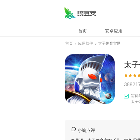
首页
安卓应用
首页
>
应用软件
>
太子体育官网
太子
38821
需优
太子
小编点评