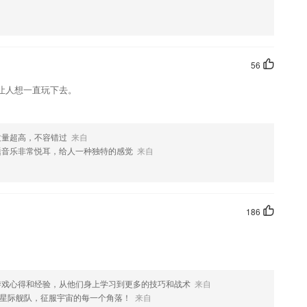
妈的育儿经验
，让小朋友能够趣味学习数字；
56
的，可以帮助学生在不同的科目中都取得比较好的进步。
让人想一直玩下去。
学生在上课过程中实现语音、视频、文字以及多媒体互动，在线1对1和
师面对面辅导没有差别，家长随时远程旁听、自动记录课堂笔记、智能错
。
质量超高，不容错过
来自
意想不到的练习效果，助力孩子的右脑开发，让孩子变得更加聪明，更加
题音乐非常悦耳，给人一种独特的感觉
来自
蓝的天空翱翔！
186
选择客户，客户匹配更加智能；
游戏心得和经验，从他们身上学习到更多的技巧和战术
来自
星际舰队，征服宇宙的每一个角落！
来自