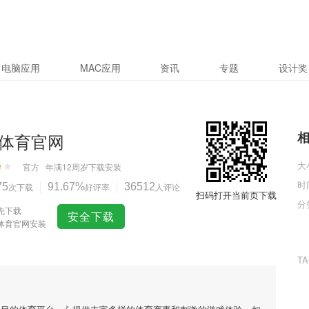
电脑应用
MAC应用
资讯
专题
设计奖
体育官网
大
官方
年满12周岁
下载安装
时
75
次下载
91.67%
好评率
36512
人评论
扫码打开当前页下载
分
先下载
安全下载
体育官网安装
T