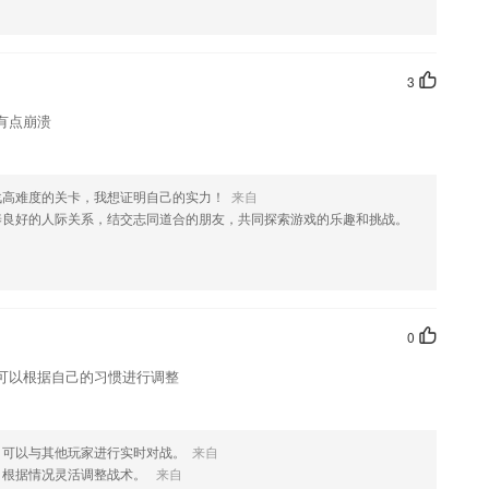
欢这款软件，您可以到应用商店进行打分评论，说出您的使用经历，以
3
有点崩溃
战高难度的关卡，我想证明自己的实力！
来自
养良好的人际关系，结交志同道合的朋友，共同探索游戏的乐趣和挑战。
0
可以根据自己的习惯进行调整
，可以与其他玩家进行实时对战。
来自
，根据情况灵活调整战术。
来自