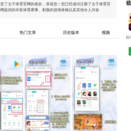
同意了
太子体育官网
的条款，恭喜您！您已经成功注册了太子体育官
官网
提供的丰富体育赛事、刺激的游戏体验以及其他令人兴奋
热门文章
历史版本
视频