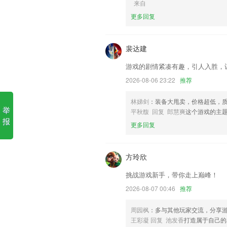
来自
1.会定期直播分享教育专家的讲座以及辣
更多回复
2.名师大咖直播，领略学识风采。
3.字，成功书写数字就可以解救数字士兵
裴达建
4.这款软件内的教师都是经过严格挑选
游戏的剧情紧凑有趣，引人入胜，
5.家有学霸搭载的全新技术，能让老师和
小班课的效果在2265几乎可以做到跟老
2026-08-06 23:22
推荐
题本等功能，进一步提高孩子的学习效果
林娣剑
：装备大甩卖，价格超低，
6.丰富的色彩冲击，一定能给孩子带来
举
平秋馥 回复 郎慧爽
这个游戏的主
乐于学习，为孩子插上想象的翅膀，在湛
报
更多回复
太子体育官网更新了什么?
随时了解商业动态，寻找商业伙伴
方玲欣
优化动漫化身；
挑战游戏新手，带你走上巅峰！
支持上传自定义字体
2026-08-07 00:46
推荐
销售开单时可直接输入客户手机号码进行
202拉力赛获奖页面调整
周园枫
：多与其他玩家交流，分享
王彩凝 回复 池发香
打造属于自己的
娄政通新增金融超市入口