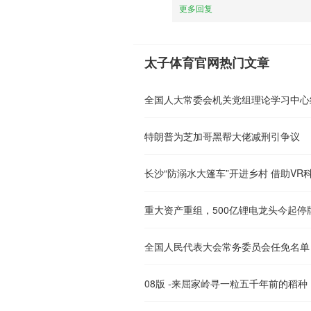
更多回复
太子体育官网热门文章
特朗普为芝加哥黑帮大佬减刑引争议
长沙“防溺水大篷车”开进乡村 借助VR
重大资产重组，500亿锂电龙头今起停
全国人民代表大会常务委员会任免名单
08版 -来屈家岭寻一粒五千年前的稻种