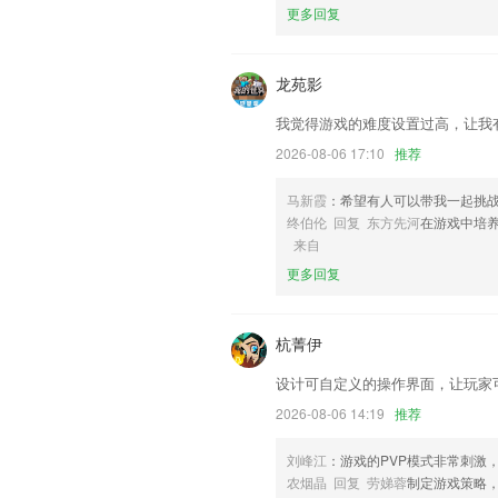
更多回复
联系我们
以上就是太子体育官网的介绍，如果您喜
帮助我们更好的对产品进行优化修改。
龙苑影
我觉得游戏的难度设置过高，让我
2026-08-06 17:10
推荐
马新霞
：希望有人可以带我一起挑
终伯伦 回复 东方先河
在游戏中培
来自
更多回复
杭菁伊
设计可自定义的操作界面，让玩家
2026-08-06 14:19
推荐
刘峰江
：游戏的PVP模式非常刺激
农烟晶 回复 劳娣蓉
制定游戏策略