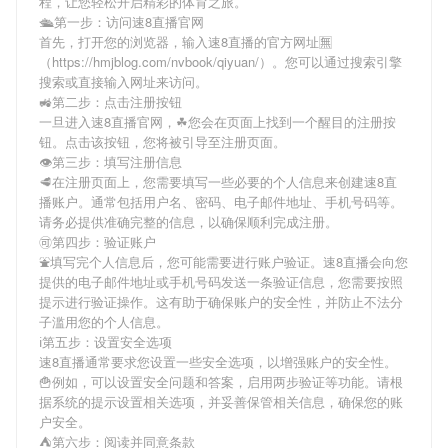
程，让您轻松开启精彩的体育之旅。
🛳第一步：访问速8直播官网
首先，打开您的浏览器，输入
速8直播
的官方网址🈚
（https://hmjblog.com/nvbook/qiyuan/）。您可以通过搜索引擎
搜索或直接输入网址来访问。
🚜第二步：点击注册按钮
一旦进入
速8直播
官网，☘您会在页面上找到一个醒目的注册按
钮。点击该按钮，您将被引导至注册页面。
👁第三步：填写注册信息
🥩在注册页面上，您需要填写一些必要的个人信息来创建
速8直
播
账户。通常包括用户名、密码、电子邮件地址、手机号码等。
请务必提供准确完整的信息，以确保顺利完成注册。
🉑第四步：验证账户
⛲️填写完个人信息后，您可能需要进行账户验证。
速8直播
会向您
提供的电子邮件地址或手机号码发送一条验证信息，您需要按照
提示进行验证操作。这有助于确保账户的安全性，并防止不法分
子滥用您的个人信息。
ℹ第五步：设置安全选项
速8直播
通常要求您设置一些安全选项，以增强账户的安全性。
🍟例如，可以设置安全问题和答案，启用两步验证等功能。请根
据系统的提示设置相关选项，并妥善保管相关信息，确保您的账
户安全。
⛺️第六步：阅读并同意条款