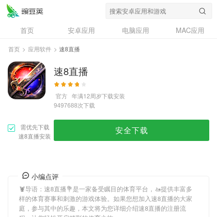
首页
安卓应用
电脑应用
MAC应用
资讯
专题
设计奖
创意应用
首页
>
应用软件
>
速8直播
问答
速8直播
官方
年满12周岁
下载安装
次下载
9497688
需优先下载
安全下载
速8直播安装
小编点评
🦞导语：
速8直播
💐是一家备受瞩目的体育平台，🚤提供丰富多
样的体育赛事和刺激的游戏体验。如果您想加入
速8直播
的大家
庭，参与其中的乐趣，本文将为您详细介绍
速8直播
的注册流