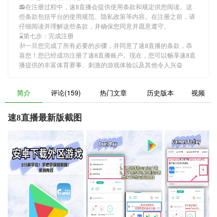
📻在注册过程中，
速8直播
会提供使用条款和规定供您阅读。这
些条款包括平台的使用规范、隐私政策等内容。在注册之前，请
仔细阅读并理解这些条款，并确保您同意并愿意遵守。
⌛️第七步：完成注册
🎻一旦您完成了所有必要的步骤，并同意了
速8直播
的条款，恭
喜您！您已经成功注册了速8直播账户。现在，您可以畅享
速8直
播
提供的丰富体育赛事、刺激的游戏体验以及其他令人兴奋
简介
评论(159)
热门文章
历史版本
视频
速8直播最新版截图