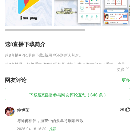
速8直播下载简介
速8直播
APP,现在下载,新用户还送新人礼包.
速8直播是一款单手操作魔幻风格即时战斗类动作冒险RPG手游，这是一
更多
个全新的欧美风格魔幻的世界，拥有高清细腻的游戏画质，匠心设计的人
物形象造型让你眼前一新，跌岩起伏的全新剧情让人流连忘返，黑暗暴戾
网友评论
更多
的异界战场给你原汁原味的魔幻体验，喜欢漫步岛官方正版v1.0.0.1这款
游戏的玩家千万不要错过，快来趣趣手游网下载吧!
下载速8直播参与网友评论互动 ( 646 条 )
速8直播软件特色
1,每天都会为你提供不同的运势内容，你能够在线了解自己的当天运势。
仲伊菡
25
2,动画+实景解说:知识点视频采用"动画+实景"的方式呈现,既展示了真实
与师傅相伴，游戏中的孤单将烟消云散
的海洋环境,生物特征,又能帮助孩子理解、掌握百科知识
2026-04-18 16:20
推荐
3,上课透明效果跟进：随时回放，重点复习，课后专业点评并针对性指