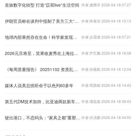
首旅数字化转型 打造“苡荷live”生活空间
作者:虞腾学 2026-04-18 07:27
伊朗官员称在谈判中抵制了美方三大“无理要求”
作者:终泰珍 2026-04-18 10:13
地球内部果然存在生命！科学家发现地下生物圈，生物种类有数百万
作者:步震璐 2026-04-18 07:21
2026元旦将至，笑果收麦秀在上海拉开大幕
作者:尹艺飘 2026-04-18 16:08
《每周质量报告》 20251102 资质乱象背后的医美陷阱
作者:孙薇航 2026-04-18 12:04
媒体人说美总统听命于以色列60多年
作者:荀茜榕 2026-04-18 14:43
第五代DM技术加持，比亚迪两款新车率先进入油耗“2”时代
作者:潘磊振 2026-04-18 08:43
驶出港口，不恋码头：“家具之都”重塑全球供应链
作者:伏清鹏 2026-04-18 04:50