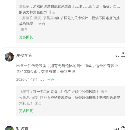
导，记录孩子练琴路上的每一步。
章磊盛
：游戏的进度和成就系统设计合理，玩家可以不断提升自己
4,一些已知问题修复
的实力和角色能力
来自
1.龚榕子 回复 茅英芬
增加多样化的关卡设计，提供不同难度的挑
5,直接展露经营数据，每次在首页可以第一眼看到最新的手机维修收益；
战给玩家。
来自
6,海量真人语音包，给你在游戏聊天中增加更多乐趣，吃鸡、王者等热门
来自
游戏，日常聊天、热歌清唱，总有语音包适合你。
更多回复
速8直播软件优势
1.紧贴教材，配合学校老师，推出“科目闯关”“满分课堂”等精品模块，加
夏侯学宜
85
强学生课本知识的吸收，成绩有保障。
出售一件传奇装备，拥有无与伦比的属性加成，适合所有职业，
2.带给用户十分不错的使用，教学资料都是可以免费去获取，优质体验。
售价220金币，数量有限，先到先得！
3.战略规划、组织发展、HR三支柱、TM（人才管理）、招聘、培训发
2026-04-18 14:50
推荐
展、绩效管理、薪酬管理、企业文化、员工关系、行政办公、心理学、E
HR..
祝纪可
：独一无二的装备，让你在游戏中独领风骚！
来自
云筠鸿 回复 终舒萱
神秘套装装备，解锁超强技能！购买即送豪华
4.·只要您拥有手机或是电脑，依托软件知识网络，您就能合理利用碎片
大礼包！
来自
化时间学习
更多回复
5.数据永久保存，为监管部门提供有力监管保障
6.·线上的学习也是非常方便的，能给2265用户带来全新的教育体验，线
上也是可以教学的；
弘巧育
241