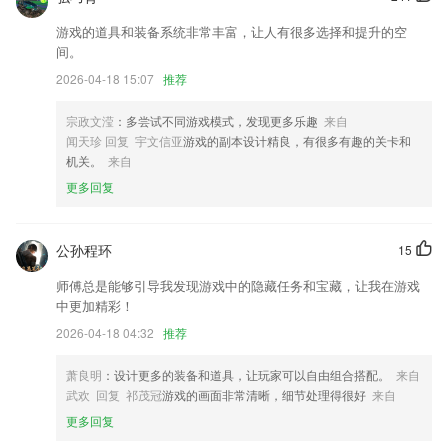
速8直播更新了什么?
游戏的道具和装备系统非常丰富，让人有很多选择和提升的空
间。
还优化了部分使用体验和细节
2026-04-18 15:07
推荐
交接单优化签名页面，提升用户使用体验
新增重庆安全模块
宗政文滢
：多尝试不同游戏模式，发现更多乐趣
来自
闻天珍 回复 宇文信亚
游戏的副本设计精良，有很多有趣的关卡和
夜间甩卖特价优惠，16:00后订酒店限时5折起！
机关。
来自
电视节目随心看，足不出户去旅行，一起学习新技能
更多回复
一键截屏支持页面分享和意见反馈；
联系我们
公孙程环
15
以上就是速8直播的介绍，如果您喜欢这款软件，您可以到应用商店进行
打分评论，说出您的使用经历，以帮助我们更好的对产品进行优化修改。
师傅总是能够引导我发现游戏中的隐藏任务和宝藏，让我在游戏
中更加精彩！
2026-04-18 04:32
推荐
萧良明
：设计更多的装备和道具，让玩家可以自由组合搭配。
来自
武欢 回复 祁茂冠
游戏的画面非常清晰，细节处理得很好
来自
更多回复