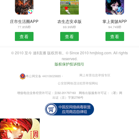
庄市生活圈APP
农生态安卓版
掌上黄陂APP
77.85MB
69.99MB
94.74MB
查看
查看
查看
© 2010 至今 速8直播 版权所有。© Since 2010 hmjblog.com. All rights
reserved.
版权保护投诉指引
网上有害信息举报专区
粤公网安备 440106029885
・
公安部网络违法犯罪举报网站
增值电信业务经营许可证：京B2-201797163
网络出版服务许可证：（署）网
出证（京）字第2799号