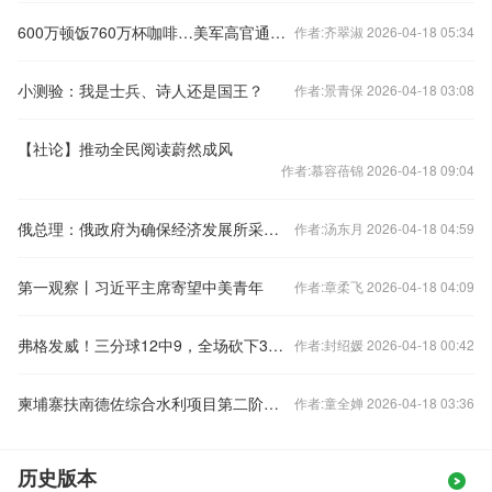
600万顿饭760万杯咖啡…美军高官通报“作战开销”
作者:齐翠淑 2026-04-18 05:34
小测验：我是士兵、诗人还是国王？
作者:景青保 2026-04-18 03:08
【社论】推动全民阅读蔚然成风
作者:慕容蓓锦 2026-04-18 09:04
俄总理：俄政府为确保经济发展所采取的措施显效
作者:汤东月 2026-04-18 04:59
第一观察丨习近平主席寄望中美青年
作者:章柔飞 2026-04-18 04:09
弗格发威！三分球12中9，全场砍下36分，助上海男篮提前锁定常规赛冠军
作者:封绍媛 2026-04-18 00:42
柬埔寨扶南德佐综合水利项目第二阶段开工
作者:童全婵 2026-04-18 03:36
历史版本