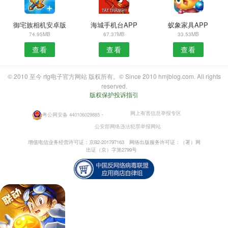
御宅族相机安卓版
海城手机台APP
蚁象家具APP
74.95MB
67.37MB
33.53MB
查看
查看
查看
© 2010 至今 rtg电子官方网站 版权所有。© Since 2010 hmjblog.com. All rights
reserved.
版权保护投诉指引
网上有害信息举报专区
粤公网安备 440106029885
・
公安部网络违法犯罪举报网站
增值电信业务经营许可证：京B2-201797163
网络出版服务许可证：（署）网
出证（京）字第2799号