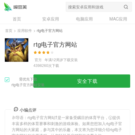
首页
安卓应用
电脑应用
MAC应用
资讯
专题
设计奖
创意应用
首页
>
应用软件
>
rtg电子官方网站
问答
rtg电子官方网站
官方
年满12周岁
下载安装
次下载
4398260
需优先下载
安全下载
rtg电子官方网站安装
小编点评
🎻导语：
rtg电子官方网站
🚏是一家备受瞩目的体育平台，🕥提供
丰富多样的体育赛事和刺激的游戏体验。如果您想加入
rtg电子官
方网站
的大家庭，参与其中的乐趣，本文将为您详细介绍
rtg电子