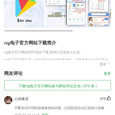
rtg电子官方网站下载简介
rtg电子官方网站
APP,现在下载,新用户还送新人礼包.
rtg电子官方网站是一款非常热血的传奇类游戏，这类传奇中会有超多的
更多
职业，想必传统的三职业和单职业，六职业的玩法超级丰富，更多的职业
选择代表着玩家有更多的发展路线，可以让你感受到传奇世界的独特魅
网友评论
更多
力，喜欢传奇的玩家一定不能错过的版本，快来下载尝试一下吧。
rtg电子官方网站软件特色
下载rtg电子官方网站参与网友评论互动 ( 973 条 )
1,让采购更加简单
公孙春言
679
2,在应用中就能记录加班时间，便于HR可以更好的计算；
3,整理重要文件
不断尝试不同的游戏角色和武器，以找到适合自己的战斗风格
2026-04-18 11:48
推荐