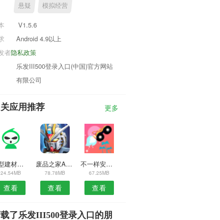
悬疑
模拟经营
本
V1.5.6
求
Android 4.9以上
发者
隐私政策
乐发III500登录入口(中国)官方网站
有限公司
相关应用推荐
更多
新型建材网安卓版
废品之家APP安装
不一样安卓版
24.54MB
78.78MB
67.25MB
查看
查看
查看
载了乐发III500登录入口的朋