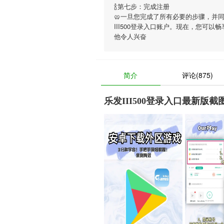
🍾第七步：完成注册
🥨一旦您完成了所有必要的步骤，并
III500登录入口账户。现在，您可以畅
他令人兴奋
简介
评论(875)
乐发III500登录入口最新版截