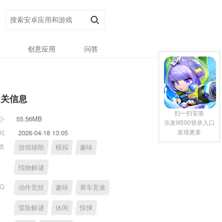
创意应用
问答
相关信息
扫一扫安装
小
55.56MB
乐发III500登录入口
发现更多
间
2026-04-18 13:05
类
游戏辅助
模拟
趣味
找物解谜
AG
动作竞技
趣味
赛车竞速
冒险解谜
休闲
惊悚