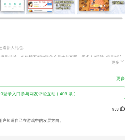
户还送新人礼包.
的休闲模拟游戏，各位玩家都知道什么是大挂车吗，很多人都听过但是对这
更多
常看见了那种能够拉上很多东西多车子，这样的车子开起来是非常的困
很长时间的驾龄。
更多
00登录入口参与网友评论互动 ( 409 条 )
户能够清晰看到各种待办事项内容，快速了解并完成；
互动游戏等多种趣味方式
953
用户知道自己在游戏中的发展方向。
类专项训练，模块考题；
自主运营赋能；