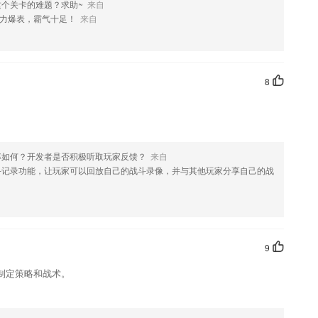
个关卡的难题？求助~
来自
，如果您喜欢这款软件，您可以到应用商店进行打分评论，说出您的使用经
力爆表，霸气十足！
来自
改。
8
率如何？开发者是否积极听取玩家反馈？
来自
斗记录功能，让玩家可以回放自己的战斗录像，并与其他玩家分享自己的战
9
制定策略和战术。