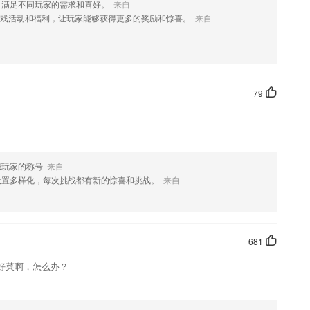
，满足不同玩家的需求和喜好。
来自
戏活动和福利，让玩家能够获得更多的奖励和惊喜。
来自
手机拍照上传题目，学霸马上提供答案详解。
、释义、真题例句、视频讲解、记忆方法等全面的介绍；
案;
79
理教学干货，为你答疑解难；
时间掌握80%的知识。
么?
强玩家的称号
来自
设置多样化，每次挑战都有新的惊喜和挑战。
来自
681
好菜啊，怎么办？
鲜事