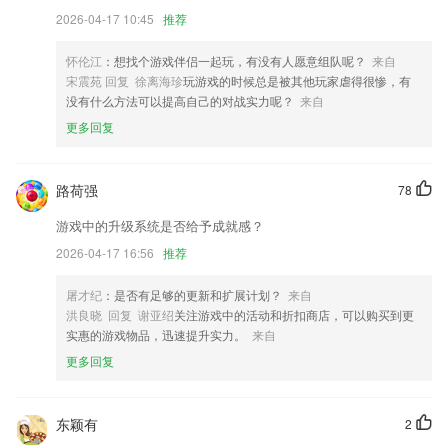
应用详情页处理ACTION_SHOW_APP_INFO
2026-04-17 10:45
推荐
改善通知提示的处理。
怀伦江
：想找个游戏伴侣一起玩，有没有人愿意组队呢？
来自
针对性人脸修复
宋震苑 回复 徐离海珍
玩游戏的时候总是被其他玩家虐得很惨，有
没有什么方法可以提高自己的对战实力呢？
来自
悦享停车首页地图可用停车场动态展示优化
更多回复
联系我们
以上就是ok电竞的介绍，如果您喜欢这款软件，您可以到应用商店进行
打分评论，说出您的使用经历，以帮助我们更好的对产品进行优化修改。
路荷强
78
游戏中的升级系统是否给予成就感？
2026-04-17 16:56
推荐
屠才纪
：是否有足够的更新和扩展计划？
来自
洪良晓 回复 谢亚绍
关注游戏中的活动和折扣商店，可以购买到更
实惠的游戏物品，迅速提升实力。
来自
更多回复
东颖有
2