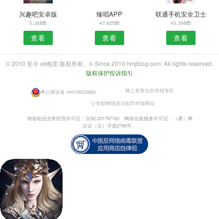
兴趣吧安卓版
臻唱APP
联通手机安全卫士
5.36MB
47.62MB
45.39MB
查看
查看
查看
© 2010 至今 ok电竞 版权所有。© Since 2010 hmjblog.com. All rights reserved.
版权保护投诉指引
网上有害信息举报专区
粤公网安备 440106029885
・
公安部网络违法犯罪举报网站
增值电信业务经营许可证：京B2-201797163
网络出版服务许可证：（署）网
出证（京）字第2799号