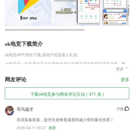
ok电竞下载简介
ok电竞
APP,现在下载,新用户还送新人礼包.
ok电竞是一款有着超高自由度的全新仙侠类文字冒险题材手机游戏，数
更多
百万字的故事剧情，多种不同的结局设定，你将在这里体验最为独特的修
道玩法。大量的选项将会为你带来更多独特的选择，更加有趣的功法设
网友评论
更多
定，你将在这里享受更加独特的游戏玩法。
ok电竞软件特色
下载ok电竞参与网友评论互动 ( 371 条 )
1,【搜索】可以搜索健康经验,诊疗分享,健康,心理、情感等热点话题
司马超才
715
2,基于大数据与人工智能，提供全面健康管理服务；
3,个性化:定制专属课程,定位学员个性问题
坦克装备套装，提升生命恢复速度和减少受到暴击伤害！
2026-04-17 20:27
推荐
4,提供各种模板，你都可以免费使用，帮助你的照片更有趣味。