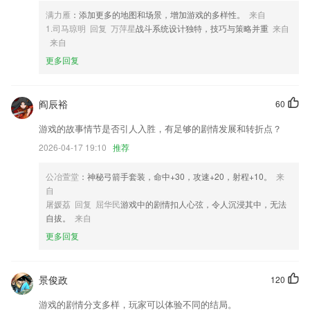
5,丰富的车型信息供你看车选车，让你逛越久乐越久，每天都会为用户推
满力雁
：添加更多的地图和场景，增加游戏的多样性。
来自
送最新的汽车资讯；
1.司马琼明 回复 万萍星
战斗系统设计独特，技巧与策略并重
来自
6,自由添加订阅,打造属于你的个性学习
来自
更多回复
ok电竞软件优势
1.在线课程教学的内容支持不同设备的更新同步，为用户的日常学习提供
了很多的便利，帮助用户保存相应的观看记录。
阎辰裕
60
2.超全的课程可以更好的在线了解，针对不一样的课程信息及时的在线知
游戏的故事情节是否引人入胜，有足够的剧情发展和转折点？
晓。
2026-04-17 19:10
推荐
3.老师通过录屏软件、手写板等辅助工具在线创建、编辑课程内容
公冶萱堂
：神秘弓箭手套装，命中+30，攻速+20，射程+10。
来
4.在这里，你可以了解移动编程的乐趣，更好地开发用户的大脑
自
5.·在没有老师跟家长辅导的情况下，通过软件即可熟练掌握教材内容
屠媛荔 回复 屈华民
游戏中的剧情扣人心弦，令人沉浸其中，无法
自拔。
来自
6.背单词时，来自英语听力应用《朗易思听》的数十万有声例句为你还原
单词的真实语境，让你在背单词的同时，掌握单词的词义和用法；
更多回复
ok电竞更新了什么?
解决了小册子创建和修改不了的问题
景俊政
120
优化接单
游戏的剧情分支多样，玩家可以体验不同的结局。