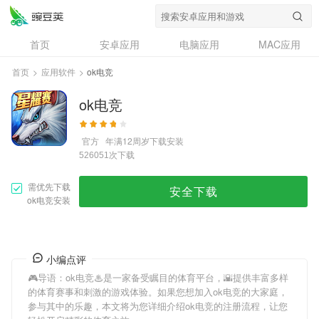
首页
安卓应用
电脑应用
MAC应用
资讯
专题
设计奖
创意应用
首页
>
应用软件
>
ok电竞
问答
ok电竞
官方
年满12周岁
下载安装
次下载
526051
需优先下载
安全下载
ok电竞安装
小编点评
🎮导语：
ok电竞
♨是一家备受瞩目的体育平台，🌇提供丰富多样
的体育赛事和刺激的游戏体验。如果您想加入
ok电竞
的大家庭，
参与其中的乐趣，本文将为您详细介绍
ok电竞
的注册流程，让您