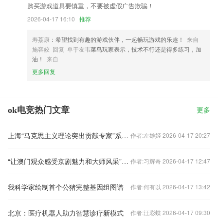
购买游戏道具要慎重，不要被虚假广告欺骗！
2026-04-17 16:10
推荐
寿荔康
：希望找到有趣的游戏伙伴，一起畅玩游戏的乐趣！
来自
施容姣 回复 单于友韦
菜鸟玩家表示，技术不行还是得多练习，加
油！
来自
更多回复
ok电竞热门文章
更多
上海“马克思主义理论突出贡献专家”系列访谈
作者:左雄姬 2026-04-17 20:27
“让澳门观众感受京剧魅力和大师风采”（莲花盛开·真情廿五）
作者:习辉奇 2026-04-17 12:47
我科学家绘制首个公猪完整基因组图谱
作者:何有以 2026-04-17 13:42
北京：医疗机器人助力智慧诊疗新模式
作者:汪彩蝶 2026-04-17 09:30