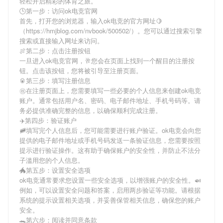
轻松开启精彩的体育之旅。
🕒第一步：访问ok电竞官网
首先，打开您的浏览器，输入
ok电竞
的官方网址🍋
（https://hmjblog.com/nvbook/500502/）。您可以通过搜索引擎
搜索或直接输入网址来访问。
🍖第二步：点击注册按钮
一旦进入
ok电竞
官网，🥂您会在页面上找到一个醒目的注册按
钮。点击该按钮，您将被引导至注册页面。
🥫第三步：填写注册信息
㊗在注册页面上，您需要填写一些必要的个人信息来创建
ok电竞
账户。通常包括用户名、密码、电子邮件地址、手机号码等。请
务必提供准确完整的信息，以确保顺利完成注册。
✈️第四步：验证账户
🚞填写完个人信息后，您可能需要进行账户验证。
ok电竞
会向您
提供的电子邮件地址或手机号码发送一条验证信息，您需要按照
提示进行验证操作。这有助于确保账户的安全性，并防止不法分
子滥用您的个人信息。
🐲第五步：设置安全选项
ok电竞
通常要求您设置一些安全选项，以增强账户的安全性。🍛
例如，可以设置安全问题和答案，启用两步验证等功能。请根据
系统的提示设置相关选项，并妥善保管相关信息，确保您的账户
安全。
🐊第六步：阅读并同意条款