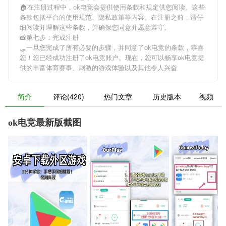
🏠在注册过程中，
ok电竞
会提供使用条款和规定供您阅读。这些
条款包括平台的使用规范、隐私政策等内容。在注册之前，请仔
细阅读并理解这些条款，并确保您同意并愿意遵守。
📸第七步：完成注册
🛷一旦您完成了所有必要的步骤，并同意了
ok电竞
的条款，恭喜
您！您已经成功注册了ok电竞账户。现在，您可以畅享
ok电竞
提
供的丰富体育赛事、刺激的游戏体验以及其他令人兴奋
简介
评论(420)
热门文章
历史版本
视频
ok电竞最新版截图