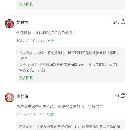
更多回复
系列、苏斯博士系列、If You Give系列等等；
4.收藏薄弱试题，随时排查重做
黄时恒
240
5.提供识字和识图两个方面的学习，涉及水果、动物、生肖、蔬菜、国旗
等14大类，内容丰富
伙伴推荐，寻找最佳搭档合作战斗！
6.手机、平板即可随时随地锻炼英语口语发音，其内容贴近课堂教材。
2026-04-18 02:39
推荐
闲来广东麻将官网版正版游戏特色更新了什么?
公羊青纨
：游戏技术支持及时，玩家遇到问题能够快速获得帮助。
巴枪扫描扫描记录支持导出
来自
贡胜泰 回复 崔珠婉
游戏中的交易系统便捷，可以与其他玩家进行
长江日报现已更名为大武汉
物品交换。
来自
所有车辆租赁业务均免收手续费保险费。
更多回复
部分代码逻辑调整
新增新年油卡活动
闵壮娇
91
提升了密码验证速度
在游戏中保持积极心态，不要被失败打击，坚持努力
联系我们
2026-04-18 00:28
推荐
以上就是闲来广东麻将官网版正版游戏特色的介绍，如果您喜欢这款软
件，您可以到应用商店进行打分评论，说出您的使用经历，以帮助我们更
好的对产品进行优化修改。
东方成致
：提供多样化的角色选择，让玩家能够找到自己喜欢的游