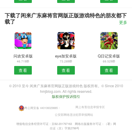
下载了闲来广东麻将官网版正版游戏特色的朋友都下
载了
更多
问农安卓版
eye加安卓版
Q日记安卓版
46.71MB
73.28MB
69.52MB
查看
查看
查看
© 2010 至今 闲来广东麻将官网版正版游戏特色 版权所有。© Since 2010
hmjblog.com. All rights reserved.
版权保护投诉指引
网上有害信息举报专区
粤公网安备 440106029885
・
公安部网络违法犯罪举报网站
增值电信业务经营许可证：京B2-201797163
网络出版服务许可证：（署）网
出证（京）字第2799号