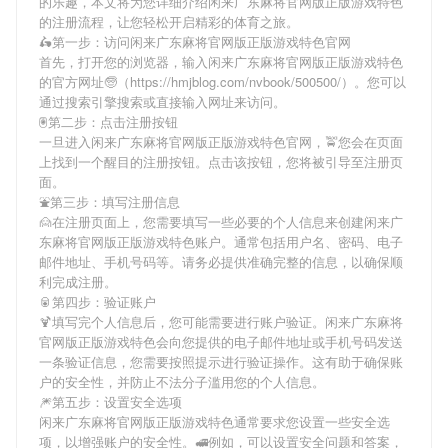
的乐趣，本文将为您详细介绍
闲来广东麻将官网版正版游戏特色
的注册流程，让您轻松开启精彩的体育之旅。
🛵第一步：访问闲来广东麻将官网版正版游戏特色官网
首先，打开您的浏览器，输入
闲来广东麻将官网版正版游戏特色
的官方网址🧓（https://hmjblog.com/nvbook/500500/）。您可以
通过搜索引擎搜索或直接输入网址来访问。
🖲第二步：点击注册按钮
一旦进入
闲来广东麻将官网版正版游戏特色
官网，🚖您会在页面
上找到一个醒目的注册按钮。点击该按钮，您将被引导至注册页
面。
⛲第三步：填写注册信息
🙍在注册页面上，您需要填写一些必要的个人信息来创建
闲来广
东麻将官网版正版游戏特色
账户。通常包括用户名、密码、电子
邮件地址、手机号码等。请务必提供准确完整的信息，以确保顺
利完成注册。
🥫第四步：验证账户
🍹填写完个人信息后，您可能需要进行账户验证。
闲来广东麻将
官网版正版游戏特色
会向您提供的电子邮件地址或手机号码发送
一条验证信息，您需要按照提示进行验证操作。这有助于确保账
户的安全性，并防止不法分子滥用您的个人信息。
🎆第五步：设置安全选项
闲来广东麻将官网版正版游戏特色
通常要求您设置一些安全选
项，以增强账户的安全性。🚅例如，可以设置安全问题和答案，