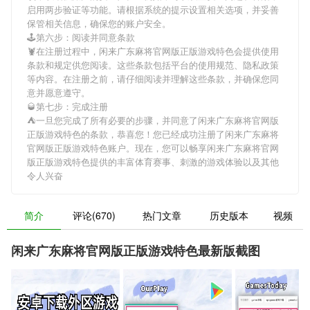
启用两步验证等功能。请根据系统的提示设置相关选项，并妥善
保管相关信息，确保您的账户安全。
🕹第六步：阅读并同意条款
🦞在注册过程中，
闲来广东麻将官网版正版游戏特色
会提供使用
条款和规定供您阅读。这些条款包括平台的使用规范、隐私政策
等内容。在注册之前，请仔细阅读并理解这些条款，并确保您同
意并愿意遵守。
🥃第七步：完成注册
⛺一旦您完成了所有必要的步骤，并同意了
闲来广东麻将官网版
正版游戏特色
的条款，恭喜您！您已经成功注册了闲来广东麻将
官网版正版游戏特色账户。现在，您可以畅享
闲来广东麻将官网
版正版游戏特色
提供的丰富体育赛事、刺激的游戏体验以及其他
令人兴奋
简介
评论(670)
热门文章
历史版本
视频
闲来广东麻将官网版正版游戏特色最新版截图