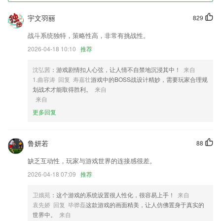
1,邮件管理：极速收发，便捷查看
宇文羽丽
829
2,自动同步时间
3,「多种服务」出租车、专车、快车，满足你多样出行需求！
战斗系统独特，策略性高，非常有挑战性。
2026-04-18 10:10
推荐
4,实时更新未完结的小说章节，及时让用户可以阅读新的内容；
5,拼音学习是儿童汉字发音识字认字的基础启蒙，爱拼音帮助小朋友打好
沈弘茜
：游戏剧情扣人心弦，让人情不自禁地沉浸其中！
来自
拼音学习基础。
1.曲容涛 回复 寿嘉壮
游戏中的BOSS战设计精妙，需要玩家合理规
6,为商户提供强大的店铺管理功能，支持管理分店、店员；
划战术才能取得胜利。
来自
来自
闲来广东麻将官网版正版游戏特色软件优势
更多回复
1.涵盖了丰富的报考学校，在线可以进行学校选择.复习备考.最新动态.考
研公共课程复习等多种功能服务；
鲁妍若
88
2.全职外教，持证上岗。我们以最严格的的标准筛选外教，所有米拉外教
均来自以英语为母语的国家，老师可长期固定，也可自由更换老师具备教
缺乏互动性，玩家与游戏世界的连接感很差。
育行业从业经验，持有TESOL或其他语言教育类证书，给学员更高的起
2026-04-18 07:09
推荐
点，陪学习者练就纯正发音，真正像母语一样学英语，插上对话世界的翅
膀！
卫娥苑
：这个游戏的系统设置很人性化，很容易上手！
来自
3.美式分级阅读，专注于少儿绘本故事阅读力启蒙，包含当前流行的英语
袁先娇 回复 毕骅磊
这款游戏的画面精美，让人仿佛置身于真实的
绘本分级阅读，如：廖彩杏书单、牛津阅读树分级、海尼曼分级阅读、兰
世界中。
来自
登英语分级阅读、培生英语分级阅读、RAZ AA级、I AM系列、家有恐龙