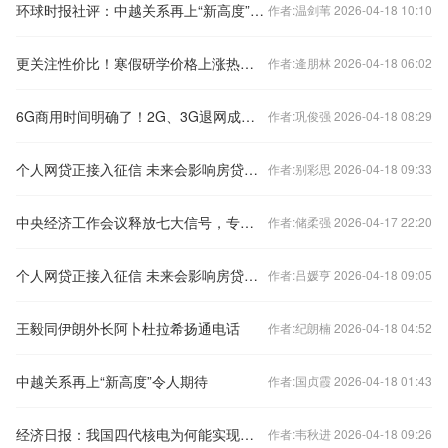
环球时报社评：中越关系再上“新高度”令人期待
作者:温剑苇 2026-04-18 10:10
更关注性价比！寒假研学价格上涨热度下降
作者:逄朋林 2026-04-18 06:02
6G商用时间明确了！2G、3G退网成必然 老用户怎么办？
作者:巩俊强 2026-04-18 08:29
个人网贷正接入征信 未来会影响房贷么？
作者:别彩思 2026-04-18 09:33
中央经济工作会议释放七大信号，专家火线解读
作者:储柔强 2026-04-17 22:20
个人网贷正接入征信 未来会影响房贷么？
作者:吕媛亨 2026-04-18 09:05
王毅同伊朗外长阿卜杜拉希扬通电话
作者:纪朗楠 2026-04-18 04:52
中越关系再上“新高度”令人期待
作者:国贞霞 2026-04-18 01:43
经济日报：我国四代核电为何能实现领跑
作者:韦秋进 2026-04-18 09:26