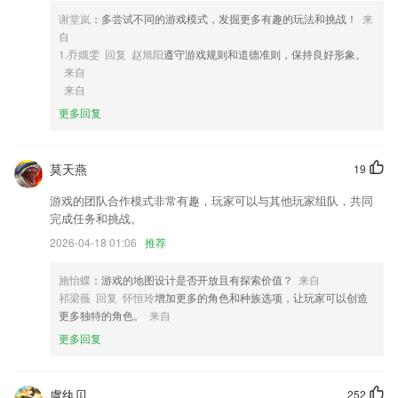
5,app是官方正版授权的，软件内容尽量还原作品内容，让用户在学习英
谢堂岚
：多尝试不同的游戏模式，发掘更多有趣的玩法和挑战！
来
语的同时复习漫画经典。
自
6,用户实时在线学习最全的驾考知识更加的全面，了解不一样的驾考知识
1.乔娥雯 回复 赵旭阳
遵守游戏规则和道德准则，保持良好形象。
更加的多元化。
来自
来自
鑫网彩软件优势
更多回复
1.是款汇总数学、物理等各类课程资源的软件，超贴心的线上视频授课模
式；
莫天燕
19
2.让学生可以学习相关的手抄报制作内容，慢慢提升2265学生制作手抄报
的能力。
游戏的团队合作模式非常有趣，玩家可以与其他玩家组队，共同
完成任务和挑战。
3.·在做题的时候，可以将自己不会的知识点或重难点记录到笔记本
2026-04-18 01:06
推荐
4.实乃居家做饭，健康养生，与美容瘦身等人群的饮食必备宝典
5.·支持在多端参与直播互动课，可用手机观看直播上课
施怡蝶
：游戏的地图设计是否开放且有探索价值？
来自
祁梁薇 回复 怀恒玲
增加更多的角色和种族选项，让玩家可以创造
6.：全新历史呈现方式。
更多独特的角色。
来自
鑫网彩更新了什么?
更多回复
新增免费功能
患者更快速的查找科室对应的医生，进行问诊咨询
虞纨贝
252