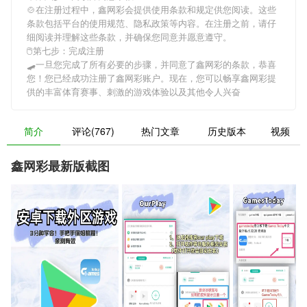
🍲在注册过程中，
鑫网彩
会提供使用条款和规定供您阅读。这些
条款包括平台的使用规范、隐私政策等内容。在注册之前，请仔
细阅读并理解这些条款，并确保您同意并愿意遵守。
🖱第七步：完成注册
🛹一旦您完成了所有必要的步骤，并同意了
鑫网彩
的条款，恭喜
您！您已经成功注册了鑫网彩账户。现在，您可以畅享
鑫网彩
提
供的丰富体育赛事、刺激的游戏体验以及其他令人兴奋
简介
评论(767)
热门文章
历史版本
视频
鑫网彩最新版截图