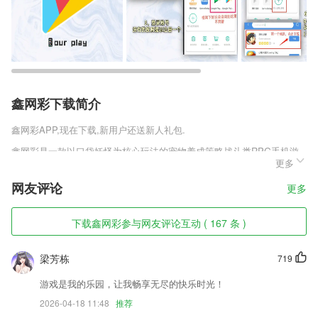
鑫网彩下载简介
鑫网彩
APP,现在下载,新用户还送新人礼包.
鑫网彩是一款以口袋妖怪为核心玩法的宠物养成策略战斗类RPG手机游
更多
戏，游戏中有大量的精灵需要你去培养，通过抓捕来获取高强力的宠物，
还有神奇的宝贝大师陪你一起战斗，你将感受到最为激烈的战斗，并进入
网友评论
更多
到一个奇幻的宠物世界。
鑫网彩软件特色
下载鑫网彩参与网友评论互动 ( 167 条 )
1,个性主题交互
梁芳栋
719
2,实时评估学习能力，可以大致预测考试分数。
3,【QQ好友及消息同步】
游戏是我的乐园，让我畅享无尽的快乐时光！
2026-04-18 11:48
推荐
4,维修预约，可以直接在线进行预约相应的车辆维修服务，一键即可预约