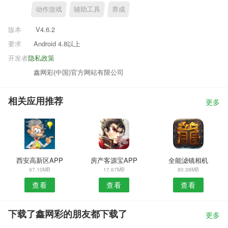
动作游戏
辅助工具
养成
版本
V4.6.2
要求
Android 4.8以上
开发者
隐私政策
鑫网彩(中国)官方网站有限公司
相关应用推荐
更多
西安高新区APP
房产客源宝APP
全能滤镜相机
97.10MB
17.67MB
80.38MB
查看
查看
查看
下载了鑫网彩的朋友都下载了
更多