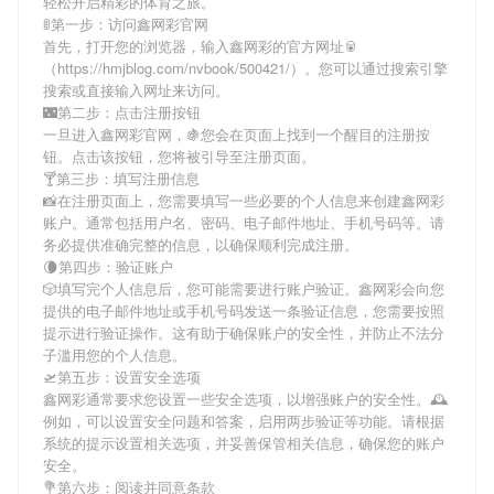
轻松开启精彩的体育之旅。
🚦第一步：访问鑫网彩官网
首先，打开您的浏览器，输入
鑫网彩
的官方网址🥫
（https://hmjblog.com/nvbook/500421/）。您可以通过搜索引擎
搜索或直接输入网址来访问。
🌃第二步：点击注册按钮
一旦进入
鑫网彩
官网，🍇您会在页面上找到一个醒目的注册按
钮。点击该按钮，您将被引导至注册页面。
🍸第三步：填写注册信息
📸在注册页面上，您需要填写一些必要的个人信息来创建
鑫网彩
账户。通常包括用户名、密码、电子邮件地址、手机号码等。请
务必提供准确完整的信息，以确保顺利完成注册。
🌘第四步：验证账户
🎲填写完个人信息后，您可能需要进行账户验证。
鑫网彩
会向您
提供的电子邮件地址或手机号码发送一条验证信息，您需要按照
提示进行验证操作。这有助于确保账户的安全性，并防止不法分
子滥用您的个人信息。
🛫第五步：设置安全选项
鑫网彩
通常要求您设置一些安全选项，以增强账户的安全性。🕰
例如，可以设置安全问题和答案，启用两步验证等功能。请根据
系统的提示设置相关选项，并妥善保管相关信息，确保您的账户
安全。
💐第六步：阅读并同意条款