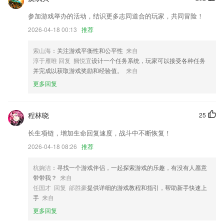
新上线营销功能折扣券，修复已知问题
参加游戏举办的活动，结识更多志同道合的玩家，共同冒险！
新增应用内版本更新功能
2026-04-18 00:13
推荐
优化充值活动；
索山海
：关注游戏平衡性和公平性
来自
聊天添加发送收藏功能
淳于雁唯 回复 阙悦宜
设计一个任务系统，玩家可以接受各种任务
联系我们
并完成以获取游戏奖励和经验值。
来自
以上就是鑫网彩的介绍，如果您喜欢这款软件，您可以到应用商店进行打
更多回复
分评论，说出您的使用经历，以帮助我们更好的对产品进行优化修改。
程林晓
25
长生项链，增加生命回复速度，战斗中不断恢复！
2026-04-18 08:26
推荐
杭婉洁
：寻找一个游戏伴侣，一起探索游戏的乐趣，有没有人愿意
带带我？
来自
任国才 回复 邰胜豪
提供详细的游戏教程和指引，帮助新手快速上
手
来自
更多回复