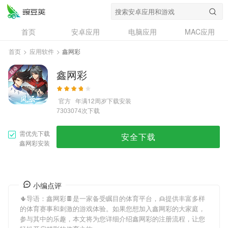
首页
安卓应用
电脑应用
MAC应用
资讯
专题
设计奖
创意应用
首页
>
应用软件
>
鑫网彩
问答
鑫网彩
官方
年满12周岁
下载安装
次下载
7303074
需优先下载
安全下载
鑫网彩安装
小编点评
🌵导语：
鑫网彩
🍫是一家备受瞩目的体育平台，👱提供丰富多样
的体育赛事和刺激的游戏体验。如果您想加入
鑫网彩
的大家庭，
参与其中的乐趣，本文将为您详细介绍
鑫网彩
的注册流程，让您