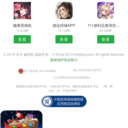
糖果照相机
德化同城APP
711便利店查询安卓版
12.81MB
72.13MB
98.63MB
查看
查看
查看
© 2010 至今 鑫网彩 版权所有。© Since 2010 hmjblog.com. All rights reserved.
版权保护投诉指引
网上有害信息举报专区
粤公网安备 440106029885
・
公安部网络违法犯罪举报网站
增值电信业务经营许可证：京B2-201797163
网络出版服务许可证：（署）网
出证（京）字第2799号