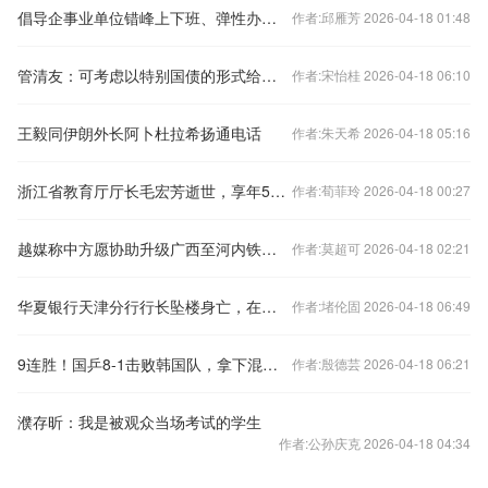
倡导企事业单位错峰上下班、弹性办公！北京发布七条响应措施
作者:邱雁芳 2026-04-18 01:48
管清友：可考虑以特别国债的形式给老百姓发现金补贴
作者:宋怡桂 2026-04-18 06:10
王毅同伊朗外长阿卜杜拉希扬通电话
作者:朱天希 2026-04-18 05:16
浙江省教育厅厅长毛宏芳逝世，享年58岁
作者:荀菲玲 2026-04-18 00:27
越媒称中方愿协助升级广西至河内铁路交通，外交部回应
作者:莫超可 2026-04-18 02:21
华夏银行天津分行行长坠楼身亡，在任刚满三年
作者:堵伦固 2026-04-18 06:49
9连胜！国乒8-1击败韩国队，拿下混合团体世界杯冠军
作者:殷德芸 2026-04-18 06:21
濮存昕：我是被观众当场考试的学生
作者:公孙庆克 2026-04-18 04:34