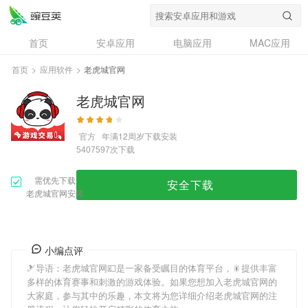
首页
安卓应用
电脑应用
MAC应用
资讯
专题
设计奖
创意应用
首页
>
应用软件
>
老虎城官网
问答
老虎城官网
官方
年满12周岁
下载安装
次下载
5407597
需优先下载
安全下载
老虎城官网安装
小编点评
🎿导语：
老虎城官网
💷是一家备受瞩目的体育平台，🎇提供丰富
多样的体育赛事和刺激的游戏体验。如果您想加入
老虎城官网
的
大家庭，参与其中的乐趣，本文将为您详细介绍
老虎城官网
的注