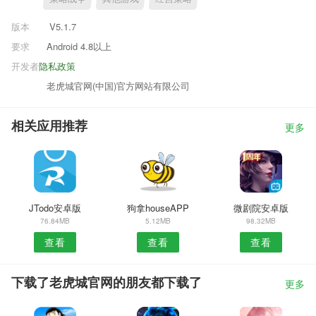
版本
V5.1.7
要求
Android 4.8以上
开发者
隐私政策
老虎城官网(中国)官方网站有限公司
相关应用推荐
更多
JTodo安卓版
狗拿houseAPP
微剧院安卓版
76.84MB
5.12MB
98.32MB
查看
查看
查看
下载了老虎城官网的朋友都下载了
更多