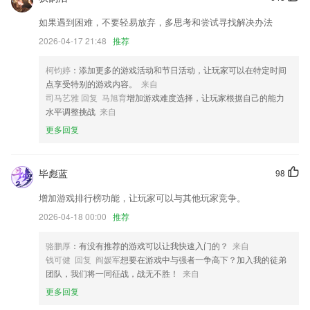
可测网络延迟IP地址wifi蹭网检测等功能
如果遇到困难，不要轻易放弃，多思考和尝试寻找解决办法
修改转换率数字格式
2026-04-17 21:48
推荐
修复问题，优化更新
柯钧婷
：添加更多的游戏活动和节日活动，让玩家可以在特定时间
优化了部分手机拍照画质不够清晰的问题
点享受特别的游戏内容。
来自
个人信息：专属信息 一码通城
司马艺雅 回复 马旭育
增加游戏难度选择，让玩家根据自己的能力
水平调整挑战
来自
文字打散：输入一句话然后打散它，一个字一个字排，哎，就是玩儿。
更多回复
联系我们
以上就是老虎城官网的介绍，如果您喜欢这款软件，您可以到应用商店进
行打分评论，说出您的使用经历，以帮助我们更好的对产品进行优化修
毕彪蓝
98
改。
增加游戏排行榜功能，让玩家可以与其他玩家竞争。
2026-04-18 00:00
推荐
骆鹏厚
：有没有推荐的游戏可以让我快速入门的？
来自
钱可健 回复 阎媛军
想要在游戏中与强者一争高下？加入我的徒弟
团队，我们将一同征战，战无不胜！
来自
更多回复