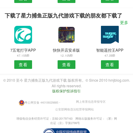
下载了星力捕鱼正版九代游戏下载的朋友都下载了
更多
7五笔打字APP
快快开店安卓版
智能遥控王APP
47.15MB
12.10MB
47.3MB
查看
查看
查看
© 2010 至今 星力捕鱼正版九代游戏下载 版权所有。© Since 2010 hmjblog.com.
All rights reserved.
版权保护投诉指引
网上有害信息举报专区
粤公网安备 440106029885
・
公安部网络违法犯罪举报网站
增值电信业务经营许可证：京B2-201797163
网络出版服务许可证：（署）网
出证（京）字第2799号