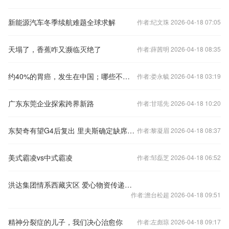
新能源汽车冬季续航难题全球求解
作者:纪文珠 2026-04-18 07:05
天塌了，香蕉咋又濒临灭绝了
作者:薛茜明 2026-04-18 08:35
约40%的胃癌，发生在中国；哪些不良习惯正在摧毁你的胃
作者:娄永毓 2026-04-18 03:19
广东东莞企业探索跨界新路
作者:甘瑶先 2026-04-18 10:20
东契奇有望G4后复出 里夫斯确定缺席首轮系列赛
作者:黎凝眉 2026-04-18 08:37
美式霸凌vs中式霸凌
作者:邹磊芝 2026-04-18 06:52
洪达集团情系西藏灾区 爱心物资传递温暖与希望
作者:澹台松超 2026-04-18 09:51
精神分裂症的儿子，我们决心治愈你
作者:左彪琼 2026-04-18 09:17