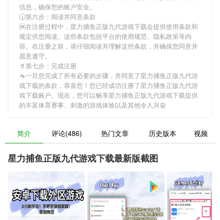
信息，确保您的账户安全。
🕠第六步：阅读并同意条款
🆗在注册过程中，
星力捕鱼正版九代游戏下载
会提供使用条款和
规定供您阅读。这些条款包括平台的使用规范、隐私政策等内
容。在注册之前，请仔细阅读并理解这些条款，并确保您同意并
愿意遵守。
🥤第七步：完成注册
🦟一旦您完成了所有必要的步骤，并同意了
星力捕鱼正版九代游
戏下载
的条款，恭喜您！您已经成功注册了星力捕鱼正版九代游
戏下载账户。现在，您可以畅享
星力捕鱼正版九代游戏下载
提供
的丰富体育赛事、刺激的游戏体验以及其他令人兴奋
简介
评论(486)
热门文章
历史版本
视频
星力捕鱼正版九代游戏下载最新版截图