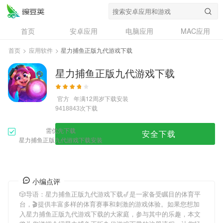
首页
安卓应用
电脑应用
MAC应用
资讯
专题
设计奖
创意应用
首页
>
应用软件
>
星力捕鱼正版九代游戏下载
问答
星力捕鱼正版九代游戏下载
官方
年满12周岁
下载安装
次下载
9418843
需优先下载
安全下载
星力捕鱼正版九代游戏下载安装
小编点评
🎲导语：
星力捕鱼正版九代游戏下载
🎷是一家备受瞩目的体育平
台，🎬提供丰富多样的体育赛事和刺激的游戏体验。如果您想加
入
星力捕鱼正版九代游戏下载
的大家庭，参与其中的乐趣，本文