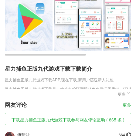
星力捕鱼正版九代游戏下载下载简介
星力捕鱼正版九代游戏下载
APP,现在下载,新用户还送新人礼包.
星力捕鱼正版九代游戏下载是一款热血的江湖题材角色扮演类手游，江湖
更多
的恩怨将会在这里一一的来上演，实现了整个武林的称霸让你来获得超强
的对战体验，收集群侠一起来征战江湖，通过了快意的情仇来实现完美的
网友评论
更多
对决，绝世的神功助你来登顶侠客的巅峰，获得大师的指点助你来横扫天
下。
下载星力捕鱼正版九代游戏下载参与网友评论互动 ( 865 条 )
星力捕鱼正版九代游戏下载软件特色
1,医生排班及预约；
傅蓉波
664