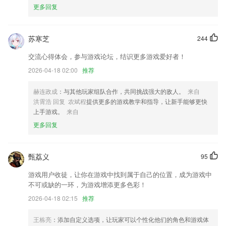
更多回复
星力捕鱼正版九代游戏下载更新了什么?
修正调整图片位置后, 滚动界面高度不正确的问题
苏寒芝
244
优化界面 避免使用卡顿现象
交流心得体会，参与游戏论坛，结识更多游戏爱好者！
又优化了一些BUG，体验更畅快了哦
2026-04-18 02:00
推荐
抗肺炎频道上线，全国疫情实时追踪
【新增】旅行记忆，记录旅行沿途的风景；
赫连政成
：与其他玩家组队合作，共同挑战强大的敌人。
来自
洪霄浩 回复 农斌程
提供更多的游戏教学和指导，让新手能够更快
添加记录仪连接说明；
上手游戏。
来自
联系我们
更多回复
以上就是星力捕鱼正版九代游戏下载的介绍，如果您喜欢这款软件，您可
以到应用商店进行打分评论，说出您的使用经历，以帮助我们更好的对产
品进行优化修改。
甄荔义
95
游戏用户收徒，让你在游戏中找到属于自己的位置，成为游戏中
不可或缺的一环，为游戏增添更多色彩！
2026-04-18 02:15
推荐
王栋亮
：添加自定义选项，让玩家可以个性化他们的角色和游戏体