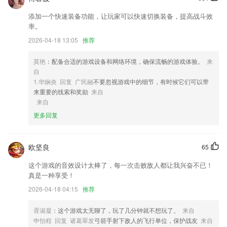
2,梳理天下新闻，聚焦城区热点，探寻城区魅力，感受黄陂之美；
添加一个快速装备功能，让玩家可以快速切换装备，提高战斗效
3,省钱、省时、更省力；
率。
2026-04-18 13:05
推荐
4,使用起来非常简单，适合所有人使用，是一款非常好用的工具。
5,高清音质，畅听体验，利用碎片化时间放松心情，学习充电
莫艳
：配备合适的游戏设备和网络环境，确保流畅的游戏体验。
来
6,【代驾服务】线上支付一键搞定，省时省力省心。
自
1.华娴炎 回复 广民融
不要忽视游戏中的细节，有时候它们可以带
星力捕鱼正版九代游戏下载软件优势
来重要的线索和奖励
来自
来自
1.·高效免费，一键式清洁加速，告别卡顿。
更多回复
2.·了解不一样的阅读服务在里面，2265用户查看最全的阅读也会非常的
高效化
3.根据所有用户做题数据,系统自动计算题目难易程度,您适合做什么难度
欧坚良
65
层次的题目,它了如指掌!有组织的抽出 10道题,供你练习,指引你不断提高
这个游戏的音效设计太棒了，每一次击败敌人都让我兴奋不已！
4.[省控线]近三年各省市批号的录取分数线
真是一种享受！
5.◆可以使孩子了解一些历史知识.唐诗是古代的文化,在给孩子讲解唐诗
2026-04-18 04:15
推荐
时,可以随着讲解,使孩子自然而然地学习一些历史知识.这比单纯地讲历
史,更容易受到儿童欢迎。
胥淑凝
：这个游戏太无聊了，玩了几分钟就不想玩了。
来自
申怡程 回复 诸葛翠发
弓箭手射下敌人的飞行单位，保护战友
来自
6.任何时间地点都可以学习，没有限制