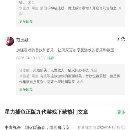
验。
来自
水宝炎 回复 裴伯乐
神秘法杖，魔法威力暴增！开启奇幻冒险之
来
自
更多回复
范玉融
3
加强游戏的音效和音乐，让玩家更加享受游戏的音乐和氛围！
2026-04-18 10:29
推荐
诸彦馥
：火焰箭头，点燃敌人，猎人的必杀技
来自
卓薇盛 回复 寿克翠
这款游戏的画面精美，音效也很震撼！但是操
作稍微有点复杂，需要一些时间适应
来自
更多回复
星力捕鱼正版九代游戏下载热门文章
更多
中青视评丨烟火暖新春，团圆最心安
作者:童罡雨 2026-04-18 13:05