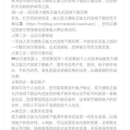
将为您详细介绍
星力捕鱼正版九代游戏下载
的注册流程，让您轻
松开启精彩的体育之旅。
ℹ第一步：访问星力捕鱼正版九代游戏下载官网
首先，打开您的浏览器，输入
星力捕鱼正版九代游戏下载
的官方
网址🏛（https://hmjblog.com/nanbook/xuanhuan/）。您可以通
过搜索引擎搜索或直接输入网址来访问。
📐第二步：点击注册按钮
一旦进入
星力捕鱼正版九代游戏下载
官网，🥁您会在页面上找到
一个醒目的注册按钮。点击该按钮，您将被引导至注册页面。
🍖第三步：填写注册信息
🛤在注册页面上，您需要填写一些必要的个人信息来创建
星力捕
鱼正版九代游戏下载
账户。通常包括用户名、密码、电子邮件地
址、手机号码等。请务必提供准确完整的信息，以确保顺利完成
注册。
📡第四步：验证账户
🈺填写完个人信息后，您可能需要进行账户验证。
星力捕鱼正版
九代游戏下载
会向您提供的电子邮件地址或手机号码发送一条验
证信息，您需要按照提示进行验证操作。这有助于确保账户的安
全性，并防止不法分子滥用您的个人信息。
🥜第五步：设置安全选项
星力捕鱼正版九代游戏下载
通常要求您设置一些安全选项，以增
强账户的安全性。🥨例如，可以设置安全问题和答案，启用两步
验证等功能。请根据系统的提示设置相关选项，并妥善保管相关