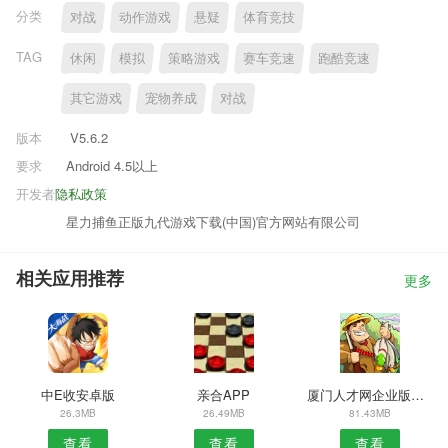
分类
对战
动作游戏
悬疑
体育竞技
TAG
休闲
模拟
策略游戏
赛车竞速
跑酷竞速
其它游戏
宠物养成
对战
版本
V5.6.2
要求
Android 4.5以上
开发者
隐私政策
星力捕鱼正版九代游戏下载(中国)官方网站有限公司
相关应用推荐
更多
中E收安卓版
亲合APP
厦门人才网企业版安卓版
26.3MB
26.49MB
81.43MB
查看
查看
查看