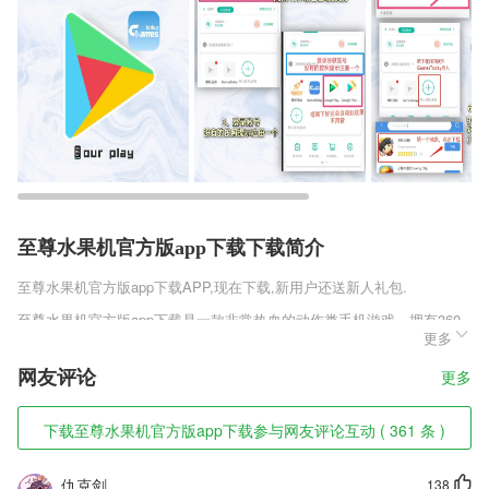
至尊水果机官方版app下载下载简介
至尊水果机官方版app下载
APP,现在下载,新用户还送新人礼包.
至尊水果机官方版app下载是一款非常热血的动作类手机游戏，拥有360
更多
度无死角的全景畅快格斗模式，并且七龙珠里面的经典角色人物悉数登
场，有超过20个角色可供玩家选择，控制你的火柴人战士，消灭强大的
网友评论
更多
敌人，体验激烈又热血的超燃战斗，声优加盟，高度还原经典剧情，为玩
家们打造一个原汁原味的龙珠世界。
下载至尊水果机官方版app下载参与网友评论互动 ( 361 条 )
至尊水果机官方版app下载软件特色
1,横屏拍摄，全屏预览
仇克剑
138