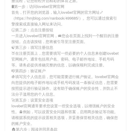
册流程，让您轻松开启精彩的体育之旅。
🛢第一步：访问lovebet官网官网
首先，打开您的浏览器，输入
lovebet官网
的官方网址🦴
（https://hmjblog.com/nanbook/499685/）。您可以通过搜索引
擎搜索或直接输入网址来访问。
🕤第二步：点击注册按钮
一旦进入
lovebet官网
官网，🚐您会在页面上找到一个醒目的注册
按钮。点击该按钮，您将被引导至注册页面。
🍃第三步：填写注册信息
🍑在注册页面上，您需要填写一些必要的个人信息来创建
lovebet
官网
账户。通常包括用户名、密码、电子邮件地址、手机号码
等。请务必提供准确完整的信息，以确保顺利完成注册。
🎼第四步：验证账户
🍇填写完个人信息后，您可能需要进行账户验证。
lovebet官网
会
向您提供的电子邮件地址或手机号码发送一条验证信息，您需要
按照提示进行验证操作。这有助于确保账户的安全性，并防止不
法分子滥用您的个人信息。
🚀第五步：设置安全选项
lovebet官网
通常要求您设置一些安全选项，以增强账户的安全
性。🚊例如，可以设置安全问题和答案，启用两步验证等功能。
请根据系统的提示设置相关选项，并妥善保管相关信息，确保您
的账户安全。
🏠第六步：阅读并同意条款