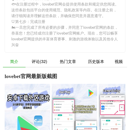
🐟在注册过程中，
lovebet官网
会提供使用条款和规定供您阅读。
这些条款包括平台的使用规范、隐私政策等内容。在注册之前，
请仔细阅读并理解这些条款，并确保您同意并愿意遵守。
🦷第七步：完成注册
🏍一旦您完成了所有必要的步骤，并同意了
lovebet官网
的条款，
恭喜您！您已经成功注册了lovebet官网账户。现在，您可以畅享
lovebet官网
提供的丰富体育赛事、刺激的游戏体验以及其他令人
兴奋
简介
评论(32)
热门文章
历史版本
视频
lovebet官网最新版截图