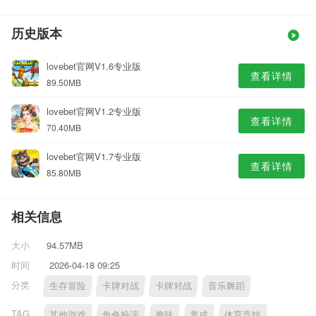
历史版本
lovebet官网V1.6专业版
查看详情
89.50MB
lovebet官网V1.2专业版
查看详情
70.40MB
lovebet官网V1.7专业版
查看详情
85.80MB
相关信息
大小
94.57MB
时间
2026-04-18 09:25
分类
生存冒险
卡牌对战
卡牌对战
音乐舞蹈
TAG
其他游戏
角色扮演
趣味
养成
体育竞技