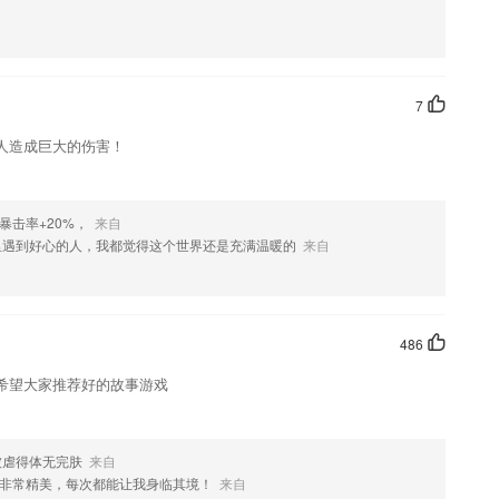
边。
错题、重难点一键巩固，科学安排学习时间；
7
人造成巨大的伤害！
1岁宝宝即可轻松自主选择内容，给予家长更多自我空间。内容分龄且
多模式需求。
同类型的教学课程；
暴击率+20%，
来自
里遇到好心的人，我都觉得这个世界还是充满温暖的
来自
学习效果
486
希望大家推荐好的故事游戏
您喜欢这款软件，您可以到应用商店进行打分评论，说出您的使用经
改。
被虐得体无完肤
来自
；
非常精美，每次都能让我身临其境！
来自