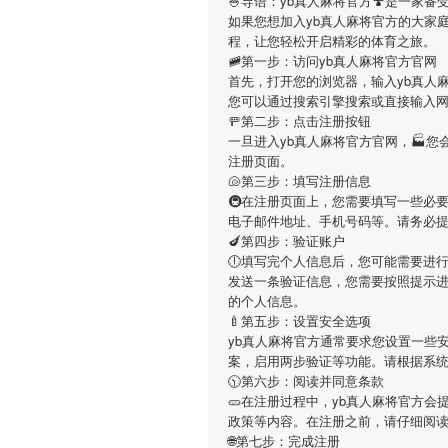
🍚导语：
yb真人麻将官方
🍄是一家备
如果您想加入
yb真人麻将官方
的大家
程，让您轻松开启精彩的体育之旅。
🚞第一步：访问yb真人麻将官方官网
首先，打开您的浏览器，输入
yb真人
您可以通过搜索引擎搜索或直接输入
🚥第二步：点击注册按钮
一旦进入
yb真人麻将官方
官网，🏭
注册页面。
🐚第三步：填写注册信息
🚇在注册页面上，您需要填写一些必
电子邮件地址、手机号码等。请务必
🍆第四步：验证账户
🕕填写完个人信息后，您可能需要进
发送一条验证信息，您需要按照提示
的个人信息。
🍼第五步：设置安全选项
yb真人麻将官方
通常要求您设置一些安
案，启用两步验证等功能。请根据系
🕥第六步：阅读并同意条款
🥒在注册过程中，
yb真人麻将官方
会
政策等内容。在注册之前，请仔细阅
🌐第七步：完成注册