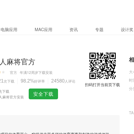
电脑应用
MAC应用
资讯
专题
设计奖
真人麻将官方
大
官方
年满12周岁
下载安装
时
21
次下载
98.2%
好评率
24580
人评论
扫码打开当前页下载
分
先下载
安全下载
真人麻将官方安装
T