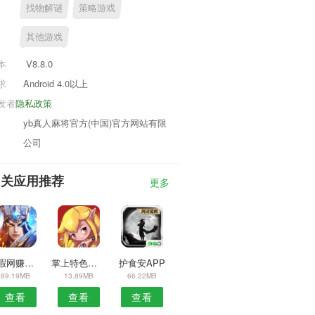
找物解谜
策略游戏
其他游戏
本
V8.8.0
求
Android 4.0以上
发者
隐私政策
yb真人麻将官方(中国)官方网站有限
公司
相关应用推荐
更多
闲暇网赚安卓版
掌上特色火锅安卓版
护食安APP
89.19MB
13.89MB
66.22MB
查看
查看
查看