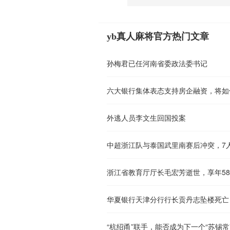
yb真人麻将官方热门文章
孙梅君已任河南省委政法委书记
六大银行集体表态支持房企融资，将如
外逃人员李文生回国投案
中超浙江队与泰国武里南赛后冲突，7人
浙江省教育厅厅长毛宏芳逝世，享年5
华夏银行天津分行行长贡丹志坠楼死亡
“杭绍甬”联手，能否成为下一个“苏锡常