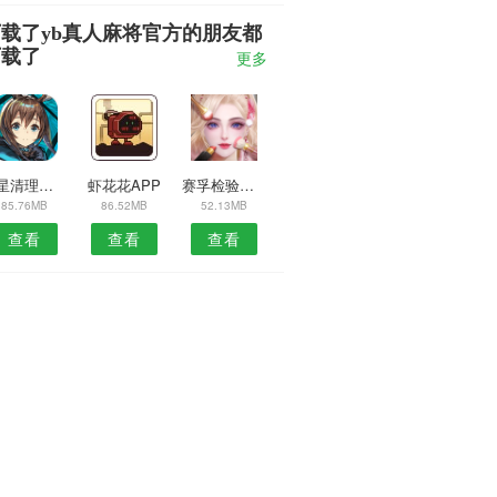
载了yb真人麻将官方的朋友都
下载了
更多
流星清理安卓版
虾花花APP
赛孚检验安卓版
85.76MB
86.52MB
52.13MB
查看
查看
查看