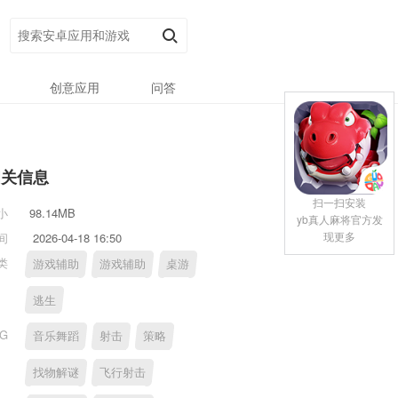
创意应用
问答
相关信息
扫一扫安装
小
98.14MB
yb真人麻将官方发
现更多
间
2026-04-18 16:50
类
游戏辅助
游戏辅助
桌游
逃生
AG
音乐舞蹈
射击
策略
找物解谜
飞行射击