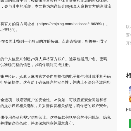
受瞩目的体育平台，🎼提供丰富多样的体育赛事和刺激的游戏体验。
庭，参与其中的乐趣，本文将为您详细介绍
yb真人麻将官方
的注册流
麻将官方
的官方网址🍏（https://hmjblog.com/nanbook/196289/）。
版
网址来访问。
要
您会在页面上找到一个醒目的注册按钮。点击该按钮，您将被引导至
开
要的个人信息来创建
yb真人麻将官方
账户。通常包括用户名、密码、
提供准确完整的信息，以确保顺利完成注册。
行账户验证。
yb真人麻将官方
会向您提供的电子邮件地址或手机号码
进行验证操作。这有助于确保账户的安全性，并防止不法分子滥用您
全选项，以增强账户的安全性。🛫例如，可以设置安全问题和答
统的提示设置相关选项，并妥善保管相关信息，确保您的账户安全。
提供使用条款和规定供您阅读。这些条款包括平台的使用规范、隐私
读并理解这些条款，并确保您同意并愿意遵守。