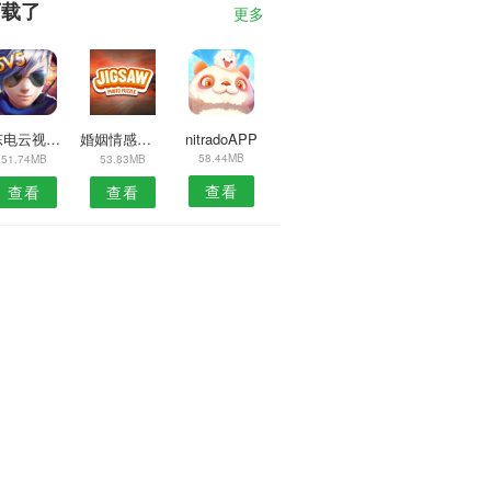
下载了
更多
1东电云视APP
婚姻情感咨询安卓版
nitradoAPP
58.44MB
51.74MB
53.83MB
查看
查看
查看