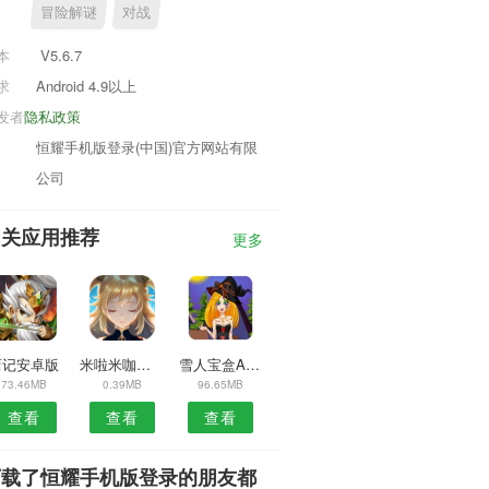
冒险解谜
对战
本
V5.6.7
求
Android 4.9以上
发者
隐私政策
恒耀手机版登录(中国)官方网站有限
公司
相关应用推荐
更多
店记安卓版
米啦米咖安卓版
雪人宝盒APP
73.46MB
0.39MB
96.65MB
查看
查看
查看
下载了恒耀手机版登录的朋友都