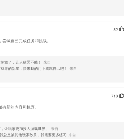
方便后续使用和学习。
的试题信息，板块推荐更加全面
动态
82
，尝试自己完成任务和挑战。
闻、提升素养
老师的工作效率。
太刺激了，让人欲罢不能！
来自
游戏界的新星，快来我的门下成就自己吧！
来自
718
都有新的内容和惊喜。
W调节等功能。
节，让玩家更加投入游戏世界。
来自
喜欢这款软件，您可以到应用商店进行打分评论，说出您的使用经历，
我总是被其他玩家秒杀，我需要更多练习
来自