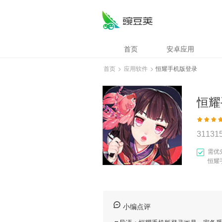
首页
安卓应用
首页
>
应用软件
>
恒耀手机版登录
恒耀
31131
需优
恒耀
小编点评