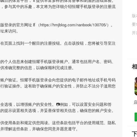
受瞩目的体育平台，🥬提供丰富多样的体育赛事和刺激的游戏体验。
庭，参与其中的乐趣，本文将为您详细介绍
恒耀手机版登录
的注册流
版
要
机版登录
的官方网址🥬（https://hmjblog.com/nanbook/130705/）。
网址来访问。
开
会在页面上找到一个醒目的注册按钮。点击该按钮，您将被引导至注
要的个人信息来创建
恒耀手机版登录
账户。通常包括用户名、密码、
提供准确完整的信息，以确保顺利完成注册。
行账户验证。
恒耀手机版登录
会向您提供的电子邮件地址或手机号码
进行验证操作。这有助于确保账户的安全性，并防止不法分子滥用您
全选项，以增强账户的安全性。📷例如，可以设置安全问题和答
统的提示设置相关选项，并妥善保管相关信息，确保您的账户安全。
提供使用条款和规定供您阅读。这些条款包括平台的使用规范、隐私
读并理解这些条款，并确保您同意并愿意遵守。