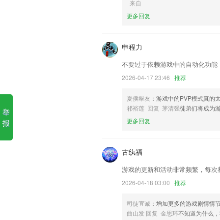
来自
1.用户可以保存重要的话题和学习笔记，
更多回复
2.每天都可以在上面获取到一些比较全面
3.网站消息提醒，实时浏览到会员消息和
申程力
4.检测、预防、矫正、护理
不要过于依赖游戏中的自动化功能
5.从而帮助孩子高效地提高成绩、增长见
2026-04-17 23:46
推荐
6.轻轻松松就能快速的布置作业，提升了
恒耀手机版登录更新了什么?
夏侯翠友
：游戏中的PVP模式真的
祁裕莲 回复 茅清强
徒弟们将成为
举
更新新UI界面
更多回复
报
新增视频通话功能
优化公寓管理行为管理模块;
古纨福
美颜相机自拍照片拼图美图
游戏的更新和活动非常频繁，每次
新增新光效，新增XY色坐标，新增RGB
2026-04-18 03:00
推荐
新增1款水印模版：专业水印
联系我们
司徒宜诚
：增加更多的游戏剧情情
以上就是恒耀手机版登录的介绍，如果您
曲山发 回复 金思环
不知道为什么，