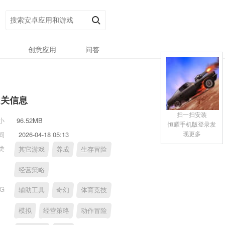
创意应用
问答
相关信息
扫一扫安装
小
96.52MB
恒耀手机版登录发
现更多
间
2026-04-18 05:13
类
其它游戏
养成
生存冒险
经营策略
AG
辅助工具
奇幻
体育竞技
模拟
经营策略
动作冒险