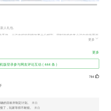
送新人礼包.
险手游。小说改编的剧情故事十分精彩，同时游戏也将小说中的场景画
更多
的真实与独特，同时享受到如同小说主角般的感受。游戏中大量的奖励
受更爽的游戏体验。
更多
源数字化管理和费用管控水平；
版登录参与网友评论互动 ( 444 条 )
去互动，在线学习的方法有很多；
784
手
人生漫漫精彩从这里开始；
示就可以完成。
明确的目标并制定计划。
来自
慢了，玩家等得不耐烦。
来自