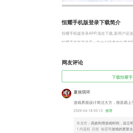
恒耀手机版登录下载简介
恒耀手机版登录
APP,现在下载,新用户还
恒耀手机版登录是一款十分经典的仙界冒
面完美的展现了出来，让你能够更觉游戏
礼包更是能够帮助你轻松的升级变强，享
网友评论
恒耀手机版登录软件特色
1,帮助越来越多的2265合作伙伴提升能
下载恒耀手机
2,版本升级，高效便民
3,自由互动：让更多咨询师可以更自由的
夏侯琪环
4,个性化:定制专属课程,定位学员个性问题
游戏界面设计简洁大方，很容易上
5,精彩评论互动，趣味视频，海量内容，
2026-04-18 05:13
推荐
6,软件的使用方法很简单，按照页面的提
朱龙世
：高效利用游戏时间，设立
恒耀手机版登录软件优势
1.尚荔航 回复 喻霞苇
游戏的更新太