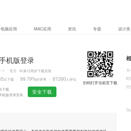
电脑应用
MAC应用
资讯
专题
设计奖
手机版登录
大
官方
年满12周岁
下载安装
时
55
次下载
99.79%
好评率
87260
人评论
扫码打开当前页下载
分
先下载
安全下载
手机版登录安装
T