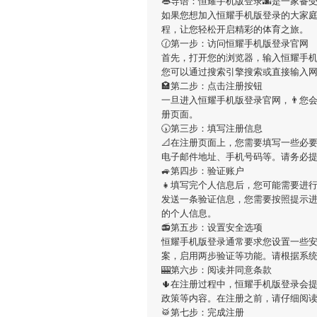
👄导语：
恒耀手机版登录
🌆是一家备
如果您想加入
恒耀手机版登录
的大家
程，让您轻松开启精彩的体育之旅。
🕜第一步：访问恒耀手机版登录官网
首先，打开您的浏览器，输入
恒耀手
您可以通过搜索引擎搜索或直接输入
🏩第二步：点击注册按钮
一旦进入
恒耀手机版登录
官网，👨您
册页面。
🕠第三步：填写注册信息
📐在注册页面上，您需要填写一些必
电子邮件地址、手机号码等。请务必
🚙第四步：验证账户
👧填写完个人信息后，您可能需要进
发送一条验证信息，您需要按照提示
的个人信息。
📻第五步：设置安全选项
恒耀手机版登录
通常要求您设置一些安
案，启用两步验证等功能。请根据系
🎰第六步：阅读并同意条款
🌵在注册过程中，
恒耀手机版登录
会
政策等内容。在注册之前，请仔细阅
🥁第七步：完成注册