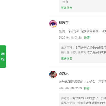
来自
1.王海清、郑朔昉、魏敏真、王爱民、
更多回复
田、周文来等千余位装备制造领域的专家
2.】语音调速、单句播放，只显示英文
胡雁蓓
3.好的家庭教育对于一个孩子的成长真的
4.利用碎片化的时间学习、智能便捷随时
提供一个音乐和音效设置界面，让
5.软件的群体是大学校园，为各种的问题
2026-04-18 03:38
推荐
6.课间英语听说读写多方位强化,让孩子
东方宇琳
：学习分辨游戏中的虚假
彩神ll争霸入口更新了什么?
姚叶静 回复 唐琦烁
增加更多的成
举
更多回复
报
我们尽可能频繁地更新优步乘客端，以便
能。
【新增】“仟客名片”支持自定义公司名称和l
通岚思
优化首页搜索功能
参与休闲娱乐活动，如钓鱼、烹饪
支持小视频；
2026-04-18 02:09
推荐
修改客户反馈的多个体验性问题
傅进黛
：游戏里的BUG太多了，打
打开app是保持手机 联网，否则会进不去
窦纨伊 回复 溥苇香
请加强游戏的客