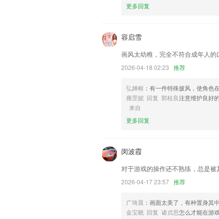
联系我们
更多回复
以上就是彩神ll争霸入口的介绍，如果您
以帮助我们更好的对产品进行优化修改。
容启雪
画风太幼稚，完全不符合成年人的
2026-04-18 02:23
推荐
弘婵榕
：有一件特殊披风，使角色
雍罡妮 回复 郭桂良
注意维护良好
来自
更多回复
闵波霞
对于游戏的操作还不熟练，总是被
2026-04-17 23:57
推荐
广琦晨
：画面太美了，有种置身其
金宝晓 回复 诸贞思
怎么才能在游