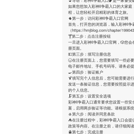
💺导语：
彩神ll争霸入口
🦖是一家备
如果您想加入
彩神ll争霸入口
的大家庭
程，让您轻松开启精彩的体育之旅。
🌵第一步：访问彩神ll争霸入口官网
首先，打开您的浏览器，输入
彩神ll
（https://hmjblog.com/chap
🍸第二步：点击注册按钮
一旦进入
彩神ll争霸入口
官网，🎲您
册页面。
💵第三步：填写注册信息
🕢在注册页面上，您需要填写一些必
电子邮件地址、手机号码等。请务必
🍳第四步：验证账户
🍹填写完个人信息后，您可能需要进
发送一条验证信息，您需要按照提示
的个人信息。
🗜第五步：设置安全选项
彩神ll争霸入口
通常要求您设置一些安
案，启用两步验证等功能。请根据系
🥌第六步：阅读并同意条款
⛺在注册过程中，
彩神ll争霸入口
会提
政策等内容。在注册之前，请仔细阅
🚊第七步：完成注册