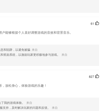
王麟贻、徐阿玲、侯小康、李俊昇、董欣、王爱民、孟葵、岳宁、范澍
，定期直播分享、在线交流问答，直接与专家面对面
，定时关闭、学习闹钟、学习记录显示等功能，还有比我更强大的吗？
很重要
61
随地都在拿分。
用户能够根据个人喜好调整游戏的音效和背景音乐。
给出解决方案，这里面还能给2265用户提供安静的场所。
的英语不只是面对考试,而是应对实战也能游刃有余。
信息和陷阱，以避免被骗
来自
就和奖励系统，以激励玩家更积极地参与游戏。
来自
为您提供更便捷可靠的服务。该版本修复了几个错误，并改善了多项性
ogo
827
等，放松身心，体验游戏的乐趣！
击了我的游戏体验。
来自
应用
服支持，及时解决玩家的问题和反馈。
来自