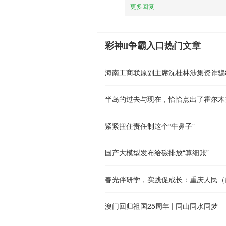
更多回复
彩神ll争霸入口热门文章
海南工商联原副主席沈桂林涉集资诈骗8
半岛的过去与现在，恰恰点出了霍尔木
紧紧扭住责任制这个“牛鼻子”
国产大模型发布给碳排放“算细账”
澳门回归祖国25周年 | 同山同水同梦