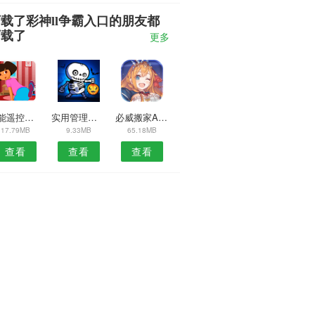
载了彩神ll争霸入口的朋友都
下载了
更多
万能遥控管家安卓版
实用管理器安卓版
必威搬家APP
17.79MB
9.33MB
65.18MB
查看
查看
查看