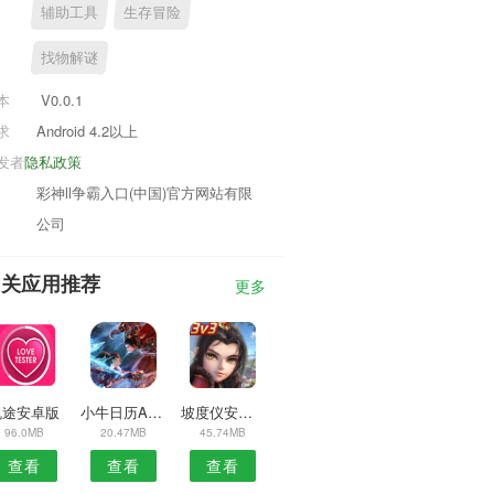
辅助工具
生存冒险
找物解谜
本
V0.0.1
求
Android 4.2以上
发者
隐私政策
彩神ll争霸入口(中国)官方网站有限
公司
相关应用推荐
更多
规途安卓版
小牛日历APP
坡度仪安卓版
96.0MB
20.47MB
45.74MB
查看
查看
查看