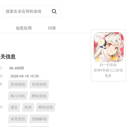
创意应用
问答
相关信息
扫一扫安装
小
96.46MB
彩神ll争霸入口发现
更多
间
2026-04-18 10:35
类
游戏辅助
其他游戏
格斗街机
网络游戏
AG
逃生
休闲
网络游戏
体育竞技
找物解谜