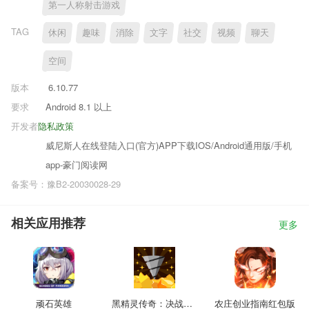
第一人称射击游戏
TAG
休闲
趣味
消除
文字
社交
视频
聊天
空间
版本
6.10.77
要求
Android 8.1 以上
开发者
隐私政策
威尼斯人在线登陆入口(官方)APP下载IOS/Android通用版/手机
app-豪门阅读网
备案号：豫B2-20030028-29
相关应用推荐
更多
顽石英雄
黑精灵传奇：决战地牢
农庄创业指南红包版