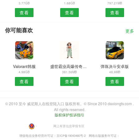
3.77GB
1.68GB
797.21MB
查看
查看
查看
你可能喜欢
更多
Valorant韩服
盛世霸业高爆传奇游戏
弹珠决斗安卓版
4.98GB
381.56MB
48.9MB
查看
查看
查看
© 2010 至今 威尼斯人在线登陆入口 版权所有。© Since 2010 daxiongtv.com .
All rights reserved.
版权保护投诉指引
・
网上有害信息举报专区
增值电信业务经营许可证：京ICP备19043480号-2
网络出版服务许可证：