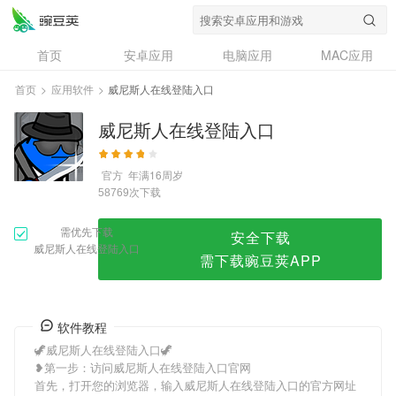
威尼斯人在线登陆入口
首页
安卓应用
电脑应用
MAC应用
资讯
专题
设计奖
创意应用
首页
>
应用软件
>
威尼斯人在线登陆入口
问答
威尼斯人在线登陆入口
官方
年满16周岁
次下载
58769
需优先下载
安全下载
威尼斯人在线登陆入口
需下载豌豆荚APP
软件教程
🦖威尼斯人在线登陆入口🦖
❥第一步：访问威尼斯人在线登陆入口官网
首先，打开您的浏览器，输入威尼斯人在线登陆入口的官方网址