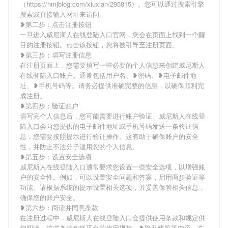
（https://hmjblog.com/xiuxian/295815）。您可以通过搜索引擎
搜索或直接输入网址来访问。
❥第二步：点击注册按钮
一旦进入威尼斯人在线登陆入口官网，您会在页面上找到一个醒
目的注册按钮。点击该按钮，您将被引导至注册页面。
❥第三步：填写注册信息
在注册页面上，您需要填写一些必要的个人信息来创建威尼斯人
在线登陆入口账户。通常包括用户名、❥密码、❥电子邮件地
址、❥手机号码等。请务必提供准确完整的信息，以确保顺利完
成注册。
❥第四步：验证账户
填写完个人信息后，您可能需要进行账户验证。威尼斯人在线登
陆入口会向您提供的电子邮件地址或手机号码发送一条验证信
息，您需要按照提示进行验证操作。这有助于确保账户的安全
性，并防止不法分子滥用您的个人信息。
❥第五步：设置安全选项
威尼斯人在线登陆入口通常要求您设置一些安全选项，以增强账
户的安全性。例如，可以设置安全问题和答案，启用两步验证等
功能。请根据系统的提示设置相关选项，并妥善保管相关信息，
确保您的账户安全。
❥第六步：阅读并同意条款
在注册过程中，威尼斯人在线登陆入口会提供使用条款和规定供
您阅读。这些条款包括平台的使用规范、❥隐私政策等内容。在