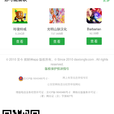
更多
玲珑特戒
光明山脉汉化
Barbarian
92.5MB
5.29GB
737.99MB
查看
查看
查看
© 2010 至今 摇财神app 版权所有。© Since 2010 daxiongtv.com . All rights
reserved.
版权保护投诉指引
网上有害信息举报专区
京ICP备19043480号-2
・
公安部网络违法犯罪举报网站
增值电信业务经营许可证：京ICP备19043480号-2
网络出版服务许可证：
（署）网出证（京）字第827号