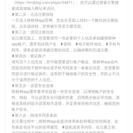
（https://hmjblog.com/shipin/54971）。您可以通过搜索引擎搜
索或直接输入网址来访问。
❥第二步：点击注册按钮
一旦进入摇财神app官网，您会在页面上找到一个醒目的注册按
钮。点击该按钮，您将被引导至注册页面。
❥第三步：填写注册信息
在注册页面上，您需要填写一些必要的个人信息来创建摇财神
app账户。通常包括用户名、❥密码、❥电子邮件地址、❥手机号
码等。请务必提供准确完整的信息，以确保顺利完成注册。
❥第四步：验证账户
填写完个人信息后，您可能需要进行账户验证。摇财神app会向
您提供的电子邮件地址或手机号码发送一条验证信息，您需要按
照提示进行验证操作。这有助于确保账户的安全性，并防止不法
分子滥用您的个人信息。
❥第五步：设置安全选项
摇财神app通常要求您设置一些安全选项，以增强账户的安全
性。例如，可以设置安全问题和答案，启用两步验证等功能。请
根据系统的提示设置相关选项，并妥善保管相关信息，确保您的
账户安全。
❥第六步：阅读并同意条款
在注册过程中，摇财神app会提供使用条款和规定供您阅读。这
些条款包括平台的使用规范、❥隐私政策等内容。在注册之前，
请仔细阅读并理解这些条款，并确保您同意并愿意遵守。