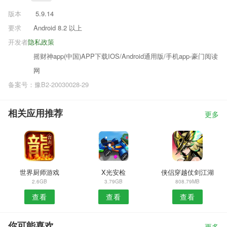
版本
5.9.14
要求
Android 8.2 以上
开发者
隐私政策
摇财神app(中国)APP下载IOS/Android通用版/手机app-豪门阅读
网
备案号：豫B2-20030028-29
相关应用推荐
更多
世界厨师游戏
X光安检
侠侣穿越仗剑江湖
2.6GB
3.79GB
808.79MB
查看
查看
查看
你可能喜欢