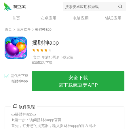
摇财神app
首页
安卓应用
电脑应用
MAC应用
资讯
专题
设计奖
创意应用
首页
>
应用软件
>
摇财神app
问答
摇财神app
官方
年满16周岁
下载安装
次下载
63053
需优先下载
安全下载
摇财神app
需下载豌豆荚APP
软件教程
🌯摇财神app🌯
❥第一步：访问摇财神app官网
首先，打开您的浏览器，输入摇财神app的官方网址