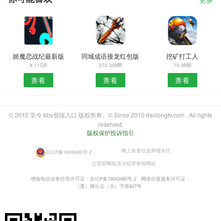
更多
姬魔恋战纪最新版
同城成语接龙红包版
挖矿打工人
9.11GB
372.30MB
70.9MB
查看
查看
查看
© 2010 至今 bbv登陆入口 版权所有。© Since 2010 daxiongtv.com . All rights
reserved.
版权保护投诉指引
网上有害信息举报专区
京ICP备19043480号-2
・
公安部网络违法犯罪举报网站
增值电信业务经营许可证：京ICP备19043480号-2
网络出版服务许可证：
（署）网出证（京）字第827号