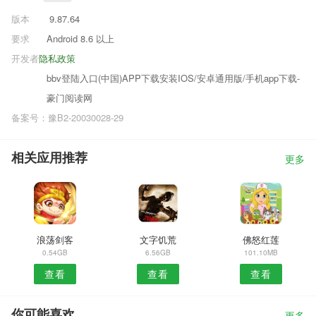
版本
9.87.64
要求
Android 8.6 以上
开发者
隐私政策
bbv登陆入口(中国)APP下载安装IOS/安卓通用版/手机app下载-
豪门阅读网
备案号：豫B2-20030028-29
相关应用推荐
更多
浪荡剑客
文字饥荒
佛怒红莲
0.54GB
6.56GB
101.10MB
查看
查看
查看
你可能喜欢