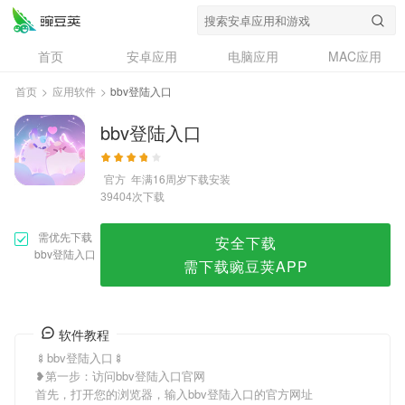
bbv登陆入口
首页
安卓应用
电脑应用
MAC应用
资讯
专题
设计奖
创意应用
首页
>
应用软件
>
bbv登陆入口
问答
bbv登陆入口
官方
年满16周岁
下载安装
次下载
39404
需优先下载
安全下载
bbv登陆入口
需下载豌豆荚APP
软件教程
🍢bbv登陆入口🍢
❥第一步：访问bbv登陆入口官网
首先，打开您的浏览器，输入bbv登陆入口的官方网址