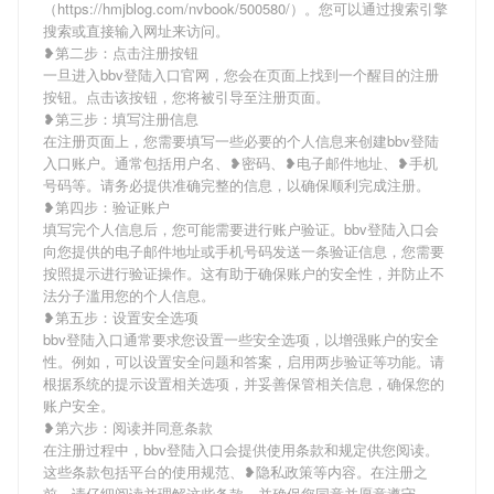
（https://hmjblog.com/nvbook/500580/）。您可以通过搜索引擎
搜索或直接输入网址来访问。
❥第二步：点击注册按钮
一旦进入bbv登陆入口官网，您会在页面上找到一个醒目的注册
按钮。点击该按钮，您将被引导至注册页面。
❥第三步：填写注册信息
在注册页面上，您需要填写一些必要的个人信息来创建bbv登陆
入口账户。通常包括用户名、❥密码、❥电子邮件地址、❥手机
号码等。请务必提供准确完整的信息，以确保顺利完成注册。
❥第四步：验证账户
填写完个人信息后，您可能需要进行账户验证。bbv登陆入口会
向您提供的电子邮件地址或手机号码发送一条验证信息，您需要
按照提示进行验证操作。这有助于确保账户的安全性，并防止不
法分子滥用您的个人信息。
❥第五步：设置安全选项
bbv登陆入口通常要求您设置一些安全选项，以增强账户的安全
性。例如，可以设置安全问题和答案，启用两步验证等功能。请
根据系统的提示设置相关选项，并妥善保管相关信息，确保您的
账户安全。
❥第六步：阅读并同意条款
在注册过程中，bbv登陆入口会提供使用条款和规定供您阅读。
这些条款包括平台的使用规范、❥隐私政策等内容。在注册之
前，请仔细阅读并理解这些条款，并确保您同意并愿意遵守。