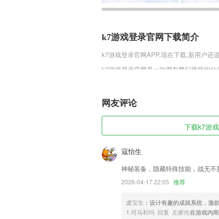
k7游戏登录官网下载简介
k7游戏登录官网
APP,现在下载,新用户还
k7游戏登录官网是一款拥有梦幻瑰丽的仙
修炼场合，不同的世界开启历练过程，满
的战斗技巧，自由性行走天下，顺利完成
天下物品种类壮大自己，只有得到实力的
网友评论
k7游戏登录官网软件特色
下载k7游戏
1,【格式转换】
2,智能学习:发现弱点,透过智能推送个人
寇怡生
3,线索流失率高、转化率低 ：多渠道线
神秘装备，隐藏特殊技能，战无不
进；实时监控线索全生命周期，优化线索
2026-04-17 22:05
推荐
4,从小白到大神，您只差下载一个AI音乐
5,海量正版资源，马不停蹄看到爽！
虞宝生
：设计有趣的成就系统，激
1.司马和玛 回复 左家伦
在游戏内商
6,内置GPS模块，在手机APP上同步行