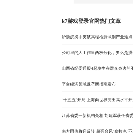
k7游戏登录官网热门文章
沪浙皖携手突破高端检测试剂产业难点
山西省纪委通报4起发生在群众身边的
平台经济领域反垄断指南发布
“十五五”开局 上海向世界亮出高水平
江苏省委一新机构亮相 胡建军获任省
南方雨热将迎反转 超强台风“森拉克”