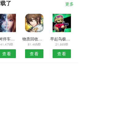
下载了
更多
小树停车安卓版
物质回收平台安卓版
早起鸟极速版安卓版
41.47MB
81.46MB
21.66MB
查看
查看
查看