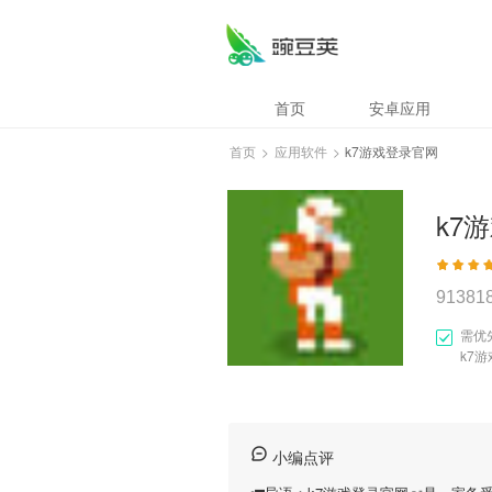
首页
安卓应用
首页
>
应用软件
>
k7游戏登录官网
k7
91381
需优
k7
小编点评