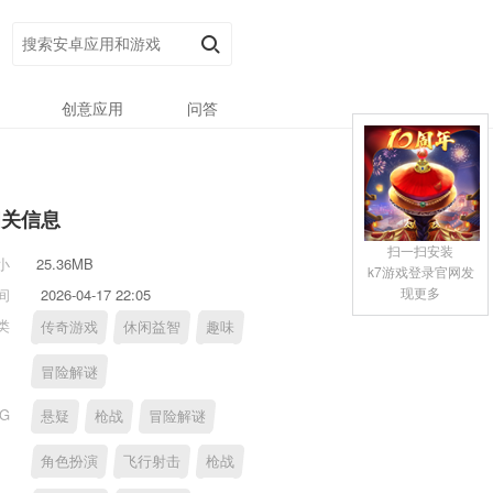
创意应用
问答
相关信息
扫一扫安装
小
25.36MB
k7游戏登录官网发
现更多
间
2026-04-17 22:05
类
传奇游戏
休闲益智
趣味
冒险解谜
AG
悬疑
枪战
冒险解谜
角色扮演
飞行射击
枪战