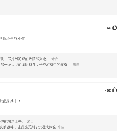
由选择，大量视频课程免费学习
60
，随时随地做题
但我还是忍不住
的记录，便于学生和老师随时做笔记。
无压力
变化，保持对游戏的热情和兴趣。
来自
参加一场大型的团队战斗，争夺游戏中的霸权！
来自
，在吃饭时刷的种种情境～合理设置了美美的界面让你时时刷题
400
佛置身其中！
手也能快速上手。
来自
真的很棒，让我感受到了沉浸式体验
来自