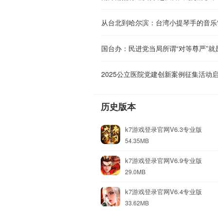
从台北到哈尔滨：台湾小提琴手的音乐“
2025公立医院党建创新案例征集活动
历史版本
k7游戏登录官网V6.3专业版
54.35MB
k7游戏登录官网V6.9专业版
29.0MB
k7游戏登录官网V6.4专业版
33.62MB