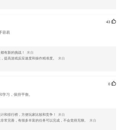
您喜欢这款软件，您可以到应用商店进行打分评论，说出您的使用经历，
43
手容易
次都有新的挑战！
来自
性，提高游戏反应速度和操作精准度。
来自
0
和学习，保持平衡。
统计和排行榜，方便玩家比较和竞争！
来自
统非常完善，有很多丰富的任务可以完成，不会觉得无聊。
来自