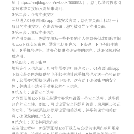
址（https://hmjblog.com/nvbook/500552/）。您可以通过搜索引
擎搜索或直接输入网址来访问。
❥第二步：点击注册按钮
一旦进入01彩票旧版app下载安装官网，您会在页面上找到一个
醒目的注册按钮。点击该按钮，您将被引导至注册页面。
❥第三步：填写注册信息
在注册页面上，您需要填写一些必要的个人信息来创建01彩票旧
版app下载安装账户。通常包括用户名、❥密码、❥电子邮件地
址、❥手机号码等。请务必提供准确完整的信息，以确保顺利完
成注册。
❥第四步：验证账户
填写完个人信息后，您可能需要进行账户验证。01彩票旧版app
下载安装会向您提供的电子邮件地址或手机号码发送一条验证信
息，您需要按照提示进行验证操作。这有助于确保账户的安全
性，并防止不法分子滥用您的个人信息。
❥第五步：设置安全选项
01彩票旧版app下载安装通常要求您设置一些安全选项，以增强
账户的安全性。例如，可以设置安全问题和答案，启用两步验证
等功能。请根据系统的提示设置相关选项，并妥善保管相关信
息，确保您的账户安全。
❥第六步：阅读并同意条款
在注册过程中，01彩票旧版app下载安装会提供使用条款和规定
供您阅读。这些条款包括平台的使用规范、❥隐私政策等内容。