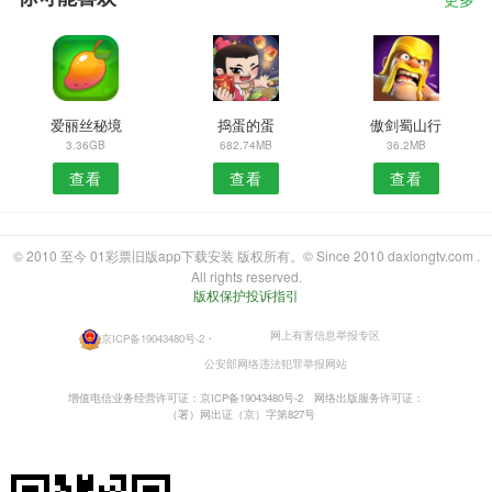
更多
爱丽丝秘境
捣蛋的蛋
傲剑蜀山行
3.36GB
682.74MB
36.2MB
查看
查看
查看
© 2010 至今 01彩票旧版app下载安装 版权所有。© Since 2010 daxiongtv.com .
All rights reserved.
版权保护投诉指引
网上有害信息举报专区
京ICP备19043480号-2
・
公安部网络违法犯罪举报网站
增值电信业务经营许可证：京ICP备19043480号-2
网络出版服务许可证：
（署）网出证（京）字第827号