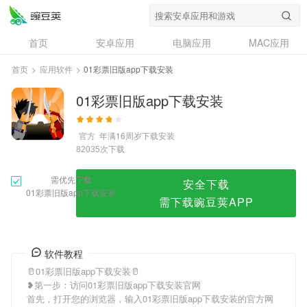
01彩票旧版app下载安装
首页
安卓应用
电脑应用
MAC应用
资讯
专题
设计奖
创意应用
首页
>
应用软件
>
01彩票旧版app下载安装
问答
01彩票旧版app下载安装
官方
年满16周岁
下载安装
次下载
82035
需优先下载
安全下载
01彩票旧版app下载安装
需下载豌豆荚APP
软件教程
🥛01彩票旧版app下载安装🥛
❥第一步：访问01彩票旧版app下载安装官网
首先，打开您的浏览器，输入01彩票旧版app下载安装的官方网