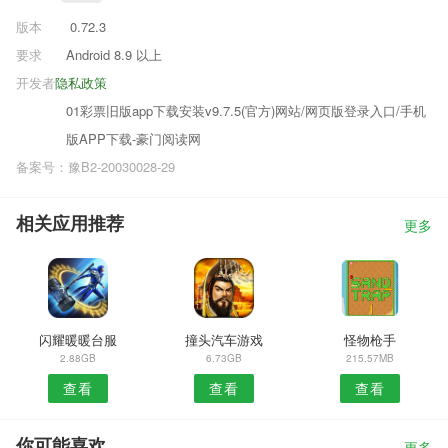
版本
0.72.3
要求
Android 8.9 以上
开发者
隐私政策
01彩票旧版app下载安装v9.7.5(官方)网站/网页版登录入口/手机
版APP下载-豪门阅读网
备案号：豫B2-20030028-29
相关应用推荐
更多
闪耀暖暖台服
撞头汽车游戏
怪物枪手
2.88GB
6.73GB
215.57MB
查看
查看
查看
你可能喜欢