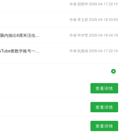
作者:郑朗华 2026-04-17 22:15
作者:李玉群 2026-04-18 03:55
广东一61岁女子突发抽搐、嘴角歪斜，脑内抽出8厘米活虫！医生紧急提醒：别再这样吃了
作者:申伊梵 2026-04-18 04:19
流量密码get√……日本40+女老师在YouTube教数学账号一直没起色，封面放身材照之后播放量大涨
作者:阮曼雄 2026-04-17 22:16
查看详情
查看详情
查看详情