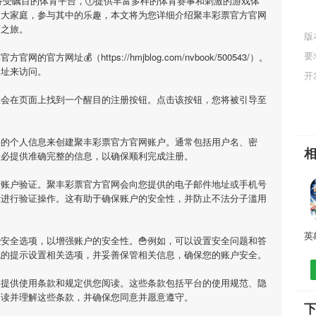
备受瞩目的体育平台，🕕提供丰富多样的体育赛事和刺激的游戏体
的大家庭，参与其中的乐趣，本文将为您详细介绍
聚丰彩票官方官网
育之旅。
版
网
要
票官方官网
的官方网址💰（https://hmjblog.com/nvbook/500543/）。
网址来访问。
开
您会在页面上找到一个醒目的注册按钮。点击该按钮，您将被引导至
要的个人信息来创建
聚丰彩票官方官网
账户。通常包括用户名、密
务必提供准确完整的信息，以确保顺利完成注册。
行账户验证。
聚丰彩票官方官网
会向您提供的电子邮件地址或手机号
示进行验证操作。这有助于确保账户的安全性，并防止不法分子滥用
安全选项，以增强账户的安全性。🍟例如，可以设置安全问题和答
统的提示设置相关选项，并妥善保管相关信息，确保您的账户安全。
会提供使用条款和规定供您阅读。这些条款包括平台的使用规范、隐
阅读并理解这些条款，并确保您同意并愿意遵守。