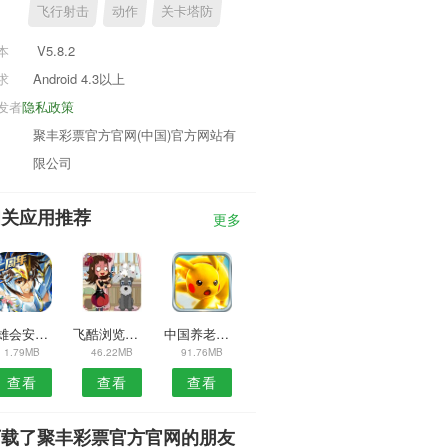
飞行射击
动作
关卡塔防
本
V5.8.2
求
Android 4.3以上
发者
隐私政策
聚丰彩票官方官网(中国)官方网站有
限公司
相关应用推荐
更多
英雄会安卓版
飞酷浏览器APP
中国养老地产网安卓版
1.79MB
46.22MB
91.76MB
查看
查看
查看
下载了聚丰彩票官方官网的朋友