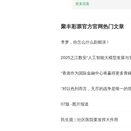
更多回复
聚丰彩票官方官网热门文章
李梦，你怎么什么剧都演！
“香港作为国际金融中心将赢得更多青睐
“对以色列而言，无尽的战争是唯一的答
07版 -图片报道
民生观｜社区医院要发挥大作用