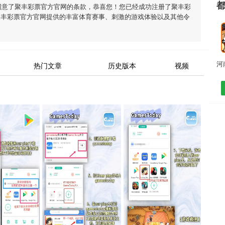
同意了
聚丰彩票官方官网
的条款，恭喜您！您已经成功注册了聚丰彩
聚丰彩票官方官网
提供的丰富体育赛事、刺激的游戏体验以及其他令
热门文章
历史版本
视频