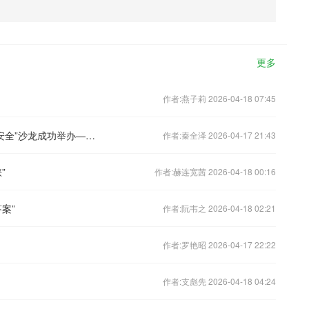
更多
作者:燕子莉 2026-04-18 07:45
2025之江数安“人工智能大模型发展与安全”沙龙成功举办——共探AI创新发展与安全治理新路径
作者:秦全泽 2026-04-17 21:43
”
作者:赫连宽茜 2026-04-18 00:16
案”
作者:阮韦之 2026-04-18 02:21
作者:罗艳昭 2026-04-17 22:22
作者:支彪先 2026-04-18 04:24