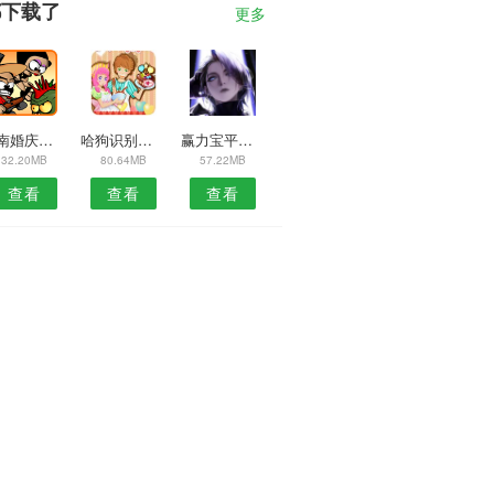
都下载了
更多
河南婚庆网安卓版
哈狗识别安卓版
赢力宝平台APP
32.20MB
80.64MB
57.22MB
查看
查看
查看