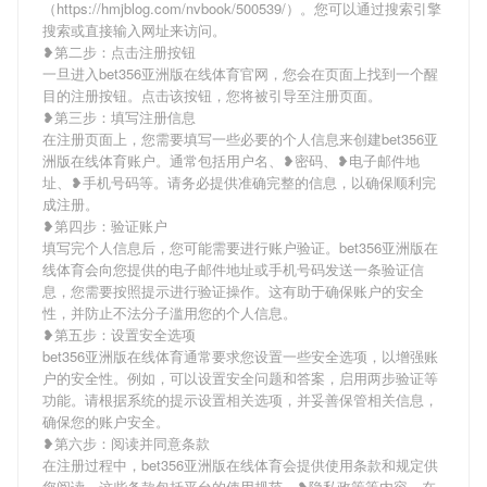
（https://hmjblog.com/nvbook/500539/）。您可以通过搜索引擎
搜索或直接输入网址来访问。
❥第二步：点击注册按钮
一旦进入bet356亚洲版在线体育官网，您会在页面上找到一个醒
目的注册按钮。点击该按钮，您将被引导至注册页面。
❥第三步：填写注册信息
在注册页面上，您需要填写一些必要的个人信息来创建bet356亚
洲版在线体育账户。通常包括用户名、❥密码、❥电子邮件地
址、❥手机号码等。请务必提供准确完整的信息，以确保顺利完
成注册。
❥第四步：验证账户
填写完个人信息后，您可能需要进行账户验证。bet356亚洲版在
线体育会向您提供的电子邮件地址或手机号码发送一条验证信
息，您需要按照提示进行验证操作。这有助于确保账户的安全
性，并防止不法分子滥用您的个人信息。
❥第五步：设置安全选项
bet356亚洲版在线体育通常要求您设置一些安全选项，以增强账
户的安全性。例如，可以设置安全问题和答案，启用两步验证等
功能。请根据系统的提示设置相关选项，并妥善保管相关信息，
确保您的账户安全。
❥第六步：阅读并同意条款
在注册过程中，bet356亚洲版在线体育会提供使用条款和规定供
您阅读。这些条款包括平台的使用规范、❥隐私政策等内容。在