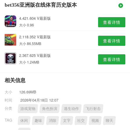
bet356亚洲版在线体育历史版本
4.421.604 V最新版
查看详情
大小 0.96
2.118.352 V最新版
查看详情
大小 86.55MB
2.367.625 V最新版
查看详情
大小 1.24MB
相关信息
大小
126.69MB
时间
2026年04月18日 12:07
分类
游戏宠物
角色扮演
逃生动作
飞行射击
TAG
休闲
趣味
消除
文字
社交
视频
聊天