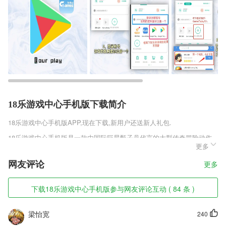
18乐游戏中心手机版下载简介
18乐游戏中心手机版
APP,现在下载,新用户还送新人礼包.
18乐游戏中心手机版是一款由国际巨星甄子丹代言的大型传奇冒险动作
更多
战斗手游，由盛大正式合作授权，采用原版的传奇剧情以及经典的玩法，
带给你最为极致的战斗玩法，在不同的挑战副本中展开新奇的历练挑战，
网友评论
更多
更多新奇有趣的挑战玩法等你来参与游玩，享受最为极致的战斗乐趣。
18乐游戏中心手机版软件特色
下载18乐游戏中心手机版参与网友评论互动 ( 84 条 )
1,备课啦官方版悦买app悦卖app
梁怡宽
240
2,查看医生制作的运动计划、测量计划等,助力完成计划任务;