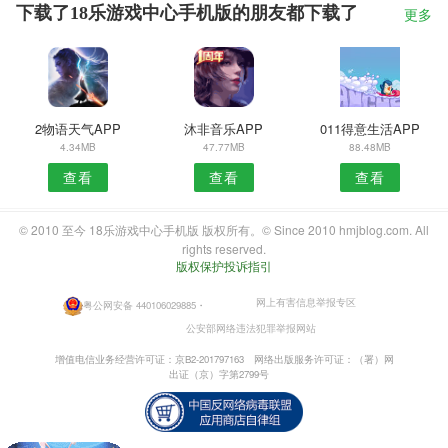
下载了18乐游戏中心手机版的朋友都下载了
更多
2物语天气APP
沐非音乐APP
011得意生活APP
4.34MB
47.77MB
88.48MB
查看
查看
查看
© 2010 至今 18乐游戏中心手机版 版权所有。© Since 2010 hmjblog.com. All
rights reserved.
版权保护投诉指引
网上有害信息举报专区
粤公网安备 440106029885
・
公安部网络违法犯罪举报网站
增值电信业务经营许可证：京B2-201797163
网络出版服务许可证：（署）网
出证（京）字第2799号