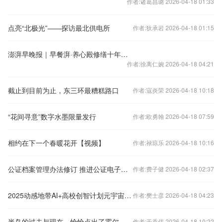
作者:诸葛昌璐 2026-04-18 01:33
点亮“北极光”——探访最北供电所
作者:狄承岩 2026-04-18 01:15
澎湃早晚报｜早餐湃·养心殿修缮十年重开
作者:徐离仁婉 2026-04-18 04:21
截止到目前为止，东三环最糟糕路口
作者:寇炎荣 2026-04-18 10:18
“花间寻意”数字水墨限量发行
作者:欧勇翰 2026-04-18 07:59
相约在下一个春暖花开【视频】
作者:禄琼乐 2026-04-18 10:16
公证档案管理办法修订 推进公证电子档案信息化建设
作者:费子健 2026-04-18 02:37
2025动感地带AI+高校创智计划元宇宙启航
作者:樊士彦 2026-04-18 04:23
半岛的过去与现在，恰恰点出了霍尔木兹海峡的未来
作者:于香伟 2026-04-18 10:22