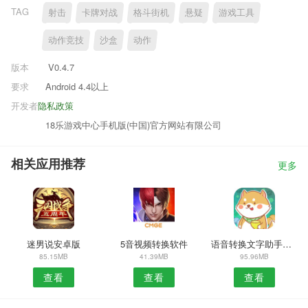
TAG
射击
卡牌对战
格斗街机
悬疑
游戏工具
动作竞技
沙盒
动作
版本
V0.4.7
要求
Android 4.4以上
开发者
隐私政策
18乐游戏中心手机版(中国)官方网站有限公司
相关应用推荐
更多
迷男说安卓版
5音视频转换软件
语音转换文字助手安卓版
85.15MB
41.39MB
95.96MB
查看
查看
查看