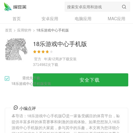
首页
安卓应用
电脑应用
MAC应用
资讯
专题
设计奖
创意应用
首页
>
应用软件
>
18乐游戏中心手机版
问答
18乐游戏中心手机版
官方
年满12周岁
下载安装
次下载
3714982
需优先下载
安全下载
18乐游戏中心手机版安装
小编点评
🍝导语：
18乐游戏中心手机版
💮是一家备受瞩目的体育平台，🕌
提供丰富多样的体育赛事和刺激的游戏体验。如果您想加入
18乐
游戏中心手机版
的大家庭，参与其中的乐趣，本文将为您详细介