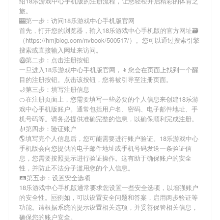
绍
18乐游戏中心手机版
的注册流程，让您轻松开启精彩的体育之
旅。
🎰第一步：访问18乐游戏中心手机版官网
首先，打开您的浏览器，输入
18乐游戏中心手机版
的官方网址🗃
（https://hmjblog.com/nvbook/500517/）。您可以通过搜索引擎
搜索或直接输入网址来访问。
🥝第二步：点击注册按钮
一旦进入
18乐游戏中心手机版
官网，👦您会在页面上找到一个醒
目的注册按钮。点击该按钮，您将被引导至注册页面。
🌙第三步：填写注册信息
🍊在注册页面上，您需要填写一些必要的个人信息来创建
18乐游
戏中心手机版
账户。通常包括用户名、密码、电子邮件地址、手
机号码等。请务必提供准确完整的信息，以确保顺利完成注册。
🎻第四步：验证账户
🌎填写完个人信息后，您可能需要进行账户验证。
18乐游戏中心
手机版
会向您提供的电子邮件地址或手机号码发送一条验证信
息，您需要按照提示进行验证操作。这有助于确保账户的安全
性，并防止不法分子滥用您的个人信息。
🛤第五步：设置安全选项
18乐游戏中心手机版
通常要求您设置一些安全选项，以增强账户
的安全性。🆚例如，可以设置安全问题和答案，启用两步验证等
功能。请根据系统的提示设置相关选项，并妥善保管相关信息，
确保您的账户安全。