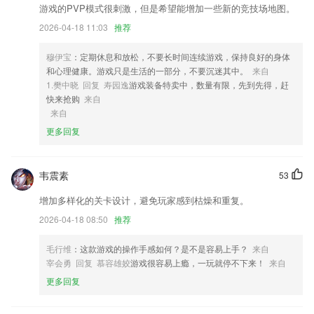
3,显示所有收银员及权限,随时随地根据需要修改权限,并2265实时同步到
游戏的PVP模式很刺激，但是希望能增加一些新的竞技场地图。
门店
2026-04-18 11:03
推荐
4,清理软件缓存以释放更多空间。
穆伊宝
：定期休息和放松，不要长时间连续游戏，保持良好的身体
5,通过“抢单”、“客户分派”模块，帮助项目快速分派客户，提高2265顾问
和心理健康。游戏只是生活的一部分，不要沉迷其中。
来自
跟进效率。
1.樊中晓 回复 寿园逸
游戏装备特卖中，数量有限，先到先得，赶
6,可以量身定制适合自己的学习方式，迅速提升自己的学习成绩；
快来抢购
来自
来自
18乐游戏中心手机版软件优势
更多回复
1.经典书籍都在上面了，你可以制定专属于自己的阅读计划信息什幺的
2.全球2000多所合作院校,成功办理出国留学上万案例.出国留学规划+考
韦震素
53
试+实习+申请+面试+海外求职全套解决方案
增加多样化的关卡设计，避免玩家感到枯燥和重复。
3.7万学员正在使用！针对不同岗位人员自动适配课程
2026-04-18 08:50
推荐
4.每个主题文本有相应的新学字词堆集、例句示范，进步识字量，加强阅
览和表达基础。
毛行维
：这款游戏的操作手感如何？是不是容易上手？
来自
5.全国名师在线直播课程，直播可实时参与互动，体验上课真实场景
宰会勇 回复 慕容雄姣
游戏很容易上瘾，一玩就停不下来！
来自
6.15道考题一组，随时保存答题进度，记录点滴进步；
更多回复
18乐游戏中心手机版更新了什么?