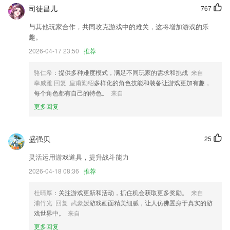
众包功能优化
司徒昌儿
767
优化用户操作APP时的统计功能
与其他玩家合作，共同攻克游戏中的难关，这将增加游戏的乐
趣。
修复了点击翻译iCon频繁移动错误
2026-04-17 23:50
推荐
优化数据页面的视觉
新增公积金服务专区。
骆仁希
：提供多种难度模式，满足不同玩家的需求和挑战
来自
幸威雅 回复 皇甫勤绍
多样化的角色技能和装备让游戏更加有趣，
调整209模块与201模块一致
每个角色都有自己的特色。
来自
联系我们
更多回复
以上就是18乐游戏中心手机版的介绍，如果您喜欢这款软件，您可以到
应用商店进行打分评论，说出您的使用经历，以帮助我们更好的对产品进
行优化修改。
盛强贝
25
灵活运用游戏道具，提升战斗能力
2026-04-18 08:36
推荐
杜晴厚
：关注游戏更新和活动，抓住机会获取更多奖励。
来自
浦竹光 回复 武豪媛
游戏画面精美细腻，让人仿佛置身于真实的游
戏世界中。
来自
更多回复