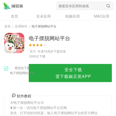
电子摆脱网站平台
首页
安卓应用
电脑应用
MAC应用
资讯
专题
设计奖
创意应用
首页
>
应用软件
>
电子摆脱网站平台
问答
电子摆脱网站平台
官方
年满16周岁
下载安装
次下载
1668
需优先下载
安全下载
电子摆脱网站平台
需下载豌豆荚APP
软件教程
🎻电子摆脱网站平台🎻
❥第一步：访问电子摆脱网站平台官网
首先，打开您的浏览器，输入电子摆脱网站平台的官方网址