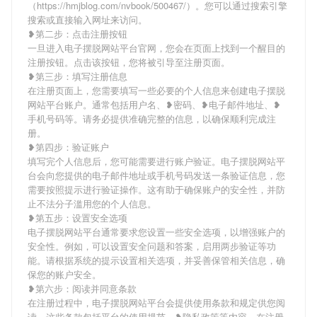
（https://hmjblog.com/nvbook/500467/）。您可以通过搜索引擎
搜索或直接输入网址来访问。
❥第二步：点击注册按钮
一旦进入电子摆脱网站平台官网，您会在页面上找到一个醒目的
注册按钮。点击该按钮，您将被引导至注册页面。
❥第三步：填写注册信息
在注册页面上，您需要填写一些必要的个人信息来创建电子摆脱
网站平台账户。通常包括用户名、❥密码、❥电子邮件地址、❥
手机号码等。请务必提供准确完整的信息，以确保顺利完成注
册。
❥第四步：验证账户
填写完个人信息后，您可能需要进行账户验证。电子摆脱网站平
台会向您提供的电子邮件地址或手机号码发送一条验证信息，您
需要按照提示进行验证操作。这有助于确保账户的安全性，并防
止不法分子滥用您的个人信息。
❥第五步：设置安全选项
电子摆脱网站平台通常要求您设置一些安全选项，以增强账户的
安全性。例如，可以设置安全问题和答案，启用两步验证等功
能。请根据系统的提示设置相关选项，并妥善保管相关信息，确
保您的账户安全。
❥第六步：阅读并同意条款
在注册过程中，电子摆脱网站平台会提供使用条款和规定供您阅
读。这些条款包括平台的使用规范、❥隐私政策等内容。在注册