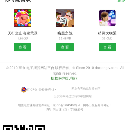
更多
天行道山海蛮荒录
暗黑之战
精灵大联盟
1.61GB
39.48MB
36.0MB
查看
查看
查看
© 2010 至今 电子摆脱网站平台 版权所有。© Since 2010 daxiongtv.com . All
rights reserved.
版权保护投诉指引
网上有害信息举报专区
京ICP备19043480号-2
・
公安部网络违法犯罪举报网站
增值电信业务经营许可证：京ICP备19043480号-2
网络出版服务许可证：
（署）网出证（京）字第827号