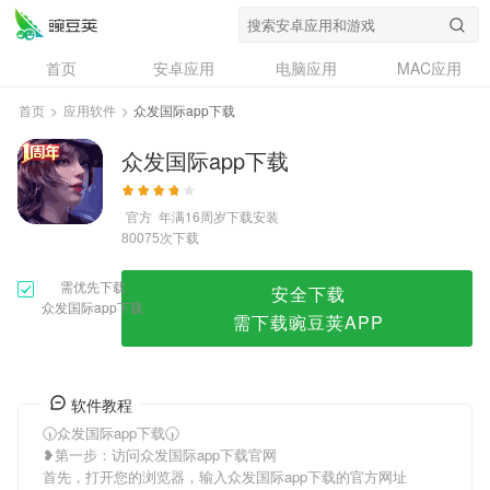
众发国际app下载
首页
安卓应用
电脑应用
MAC应用
资讯
专题
设计奖
创意应用
首页
>
应用软件
>
众发国际app下载
问答
众发国际app下载
官方
年满16周岁
下载安装
次下载
80075
需优先下载
安全下载
众发国际app下载
需下载豌豆荚APP
软件教程
🕠众发国际app下载🕠
❥第一步：访问众发国际app下载官网
首先，打开您的浏览器，输入众发国际app下载的官方网址