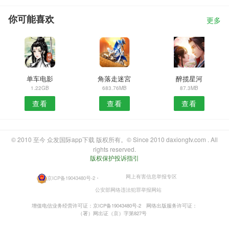
你可能喜欢
更多
单车电影
角落走迷宮
醉揽星河
1.22GB
683.76MB
87.3MB
查看
查看
查看
© 2010 至今 众发国际app下载 版权所有。© Since 2010 daxiongtv.com . All
rights reserved.
版权保护投诉指引
网上有害信息举报专区
京ICP备19043480号-2
・
公安部网络违法犯罪举报网站
增值电信业务经营许可证：京ICP备19043480号-2
网络出版服务许可证：
（署）网出证（京）字第827号