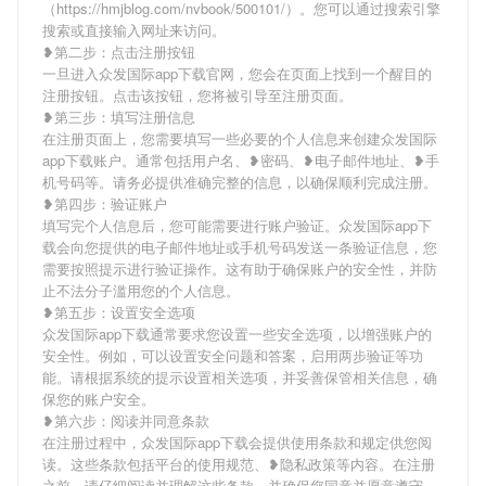
（https://hmjblog.com/nvbook/500101/）。您可以通过搜索引擎
搜索或直接输入网址来访问。
❥第二步：点击注册按钮
一旦进入众发国际app下载官网，您会在页面上找到一个醒目的
注册按钮。点击该按钮，您将被引导至注册页面。
❥第三步：填写注册信息
在注册页面上，您需要填写一些必要的个人信息来创建众发国际
app下载账户。通常包括用户名、❥密码、❥电子邮件地址、❥手
机号码等。请务必提供准确完整的信息，以确保顺利完成注册。
❥第四步：验证账户
填写完个人信息后，您可能需要进行账户验证。众发国际app下
载会向您提供的电子邮件地址或手机号码发送一条验证信息，您
需要按照提示进行验证操作。这有助于确保账户的安全性，并防
止不法分子滥用您的个人信息。
❥第五步：设置安全选项
众发国际app下载通常要求您设置一些安全选项，以增强账户的
安全性。例如，可以设置安全问题和答案，启用两步验证等功
能。请根据系统的提示设置相关选项，并妥善保管相关信息，确
保您的账户安全。
❥第六步：阅读并同意条款
在注册过程中，众发国际app下载会提供使用条款和规定供您阅
读。这些条款包括平台的使用规范、❥隐私政策等内容。在注册
之前，请仔细阅读并理解这些条款，并确保您同意并愿意遵守。