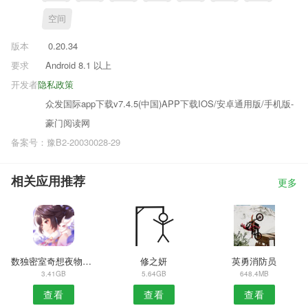
空间
版本
0.20.34
要求
Android 8.1 以上
开发者
隐私政策
众发国际app下载v7.4.5(中国)APP下载IOS/安卓通用版/手机版-
豪门阅读网
备案号：豫B2-20030028-29
相关应用推荐
更多
数独密室奇想夜物语安卓版
修之妍
英勇消防员
3.41GB
5.64GB
648.4MB
查看
查看
查看