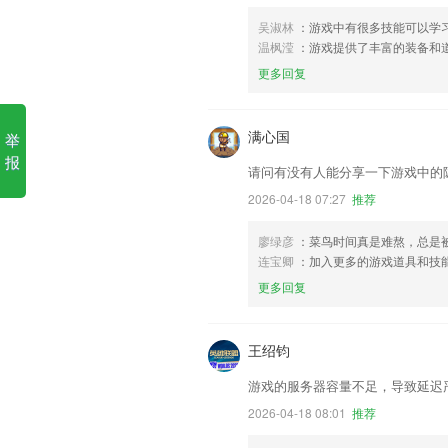
吴淑林
：游戏中有很多技能可以学
温枫滢
：游戏提供了丰富的装备和
更多回复
满心国
举
报
请问有没有人能分享一下游戏中的
2026-04-18 07:27
推荐
廖绿彦
：菜鸟时间真是难熬，总是被
连宝卿
：加入更多的游戏道具和技
更多回复
王绍钧
游戏的服务器容量不足，导致延迟
2026-04-18 08:01
推荐