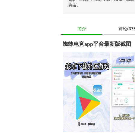
兴奋。
简介
评论(373
蜘蛛电竞app平台最新版截图