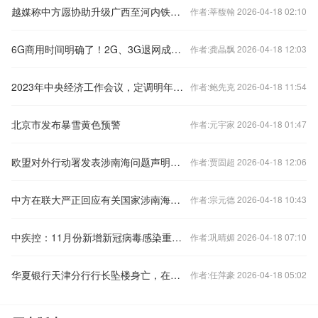
越媒称中方愿协助升级广西至河内铁路交通，外交部回应
作者:莘馥翰 2026-04-18 02:10
6G商用时间明确了！2G、3G退网成必然 老用户怎么办？
作者:龚晶飘 2026-04-18 12:03
2023年中央经济工作会议，定调明年经济工作
作者:鲍先克 2026-04-18 11:54
北京市发布暴雪黄色预警
作者:元宇家 2026-04-18 01:47
欧盟对外行动署发表涉南海问题声明，中国驻欧盟使团驳斥
作者:贾固超 2026-04-18 12:06
中方在联大严正回应有关国家涉南海问题错误言论
作者:宗元德 2026-04-18 10:43
中疾控：11月份新增新冠病毒感染重症病例135例
作者:巩晴媚 2026-04-18 07:10
华夏银行天津分行行长坠楼身亡，在任刚满三年
作者:任萍豪 2026-04-18 05:02