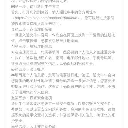
程，让您轻松开启精彩的体育之旅。
🎛第一步：访问通比牛牛官网
首先，打开您的浏览器，输入
通比牛牛
的官方网址🌱
（https://hmjblog.com/nanbook/500494/）。您可以通过搜索引
擎搜索或直接输入网址来访问。
🍷第二步：点击注册按钮
一旦进入
通比牛牛
官网，🛬您会在页面上找到一个醒目的注册按
钮。点击该按钮，您将被引导至注册页面。
🎻第三步：填写注册信息
📞在注册页面上，您需要填写一些必要的个人信息来创建
通比牛
牛
账户。通常包括用户名、密码、电子邮件地址、手机号码等。
请务必提供准确完整的信息，以确保顺利完成注册。
🐚第四步：验证账户
🌆填写完个人信息后，您可能需要进行账户验证。
通比牛牛
会向
您提供的电子邮件地址或手机号码发送一条验证信息，您需要按
照提示进行验证操作。这有助于确保账户的安全性，并防止不法
分子滥用您的个人信息。
🈹第五步：设置安全选项
通比牛牛
通常要求您设置一些安全选项，以增强账户的安全性。
🕷例如，可以设置安全问题和答案，启用两步验证等功能。请根
据系统的提示设置相关选项，并妥善保管相关信息，确保您的账
户安全。
㊙第六步：阅读并同意条款