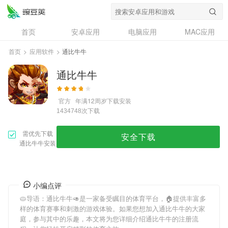
首页
安卓应用
电脑应用
MAC应用
资讯
专题
设计奖
创意应用
首页
>
应用软件
>
通比牛牛
问答
通比牛牛
官方
年满12周岁
下载安装
次下载
1434748
需优先下载
安全下载
通比牛牛安装
小编点评
🥧导语：
通比牛牛
🥑是一家备受瞩目的体育平台，🏠提供丰富多
样的体育赛事和刺激的游戏体验。如果您想加入
通比牛牛
的大家
庭，参与其中的乐趣，本文将为您详细介绍
通比牛牛
的注册流