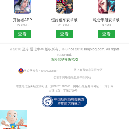
开路者APP
恒好租车安卓版
吃货手册安卓版
15.73MB
81.29MB
9.0MB
查看
查看
查看
© 2010 至今 通比牛牛 版权所有。© Since 2010 hmjblog.com. All rights
reserved.
版权保护投诉指引
网上有害信息举报专区
粤公网安备 440106029885
・
公安部网络违法犯罪举报网站
增值电信业务经营许可证：京B2-201797163
网络出版服务许可证：（署）网
出证（京）字第2799号