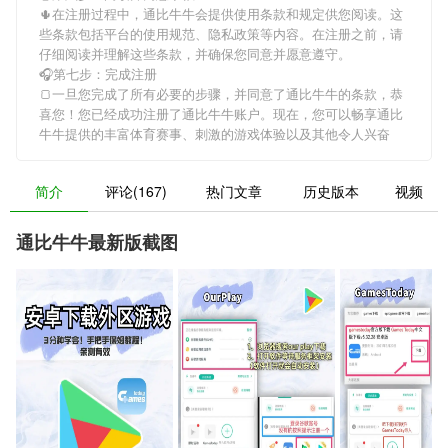
🌵在注册过程中，
通比牛牛
会提供使用条款和规定供您阅读。这
些条款包括平台的使用规范、隐私政策等内容。在注册之前，请
仔细阅读并理解这些条款，并确保您同意并愿意遵守。
🎧第七步：完成注册
🍞一旦您完成了所有必要的步骤，并同意了
通比牛牛
的条款，恭
喜您！您已经成功注册了通比牛牛账户。现在，您可以畅享
通比
牛牛
提供的丰富体育赛事、刺激的游戏体验以及其他令人兴奋
简介
评论(167)
热门文章
历史版本
视频
通比牛牛最新版截图