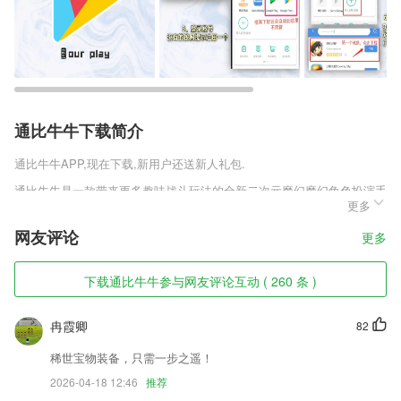
通比牛牛下载简介
通比牛牛
APP,现在下载,新用户还送新人礼包.
通比牛牛是一款带来更多趣味战斗玩法的全新二次元魔幻魔幻角色扮演手
更多
机游戏，丰富的冒险模式等你来体验，不仅仅是战斗，游戏中还有着大量
休闲的玩法，带来全新的异世界玩法。大量的美少女NPC，既能打又能
网友评论
更多
撩，你可以在这里感受最为自由的玩法体验。
通比牛牛软件特色
下载通比牛牛参与网友评论互动 ( 260 条 )
1,多种难度和种类
冉霞卿
82
2,智能修复清晰
3,实时翻译,为用户提供高效的专业语音识别工具
稀世宝物装备，只需一步之遥！
2026-04-18 12:46
推荐
4,全面满足数字化校园需求，支持管、教、学、考、评全过程。