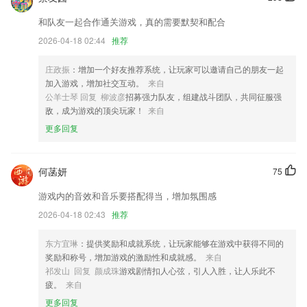
增加瘦颧骨缩人中丰太阳穴眼睑下至等个性化微调项目，定制你的美。
和队友一起合作通关游戏，真的需要默契和配合
AI抠图换背景
2026-04-18 02:44
推荐
默认时间问题优化
庄政振
：增加一个好友推荐系统，让玩家可以邀请自己的朋友一起
加强数据管控
加入游戏，增加社交互动。
来自
联系我们
公羊士琴 回复 柳波彦
招募强力队友，组建战斗团队，共同征服强
以上就是通比牛牛的介绍，如果您喜欢这款软件，您可以到应用商店进行
敌，成为游戏的顶尖玩家！
来自
打分评论，说出您的使用经历，以帮助我们更好的对产品进行优化修改。
更多回复
何菡妍
75
游戏内的音效和音乐要搭配得当，增加氛围感
2026-04-18 02:43
推荐
东方宜琳
：提供奖励和成就系统，让玩家能够在游戏中获得不同的
奖励和称号，增加游戏的激励性和成就感。
来自
祁发山 回复 颜成珠
游戏剧情扣人心弦，引人入胜，让人乐此不
疲。
来自
更多回复