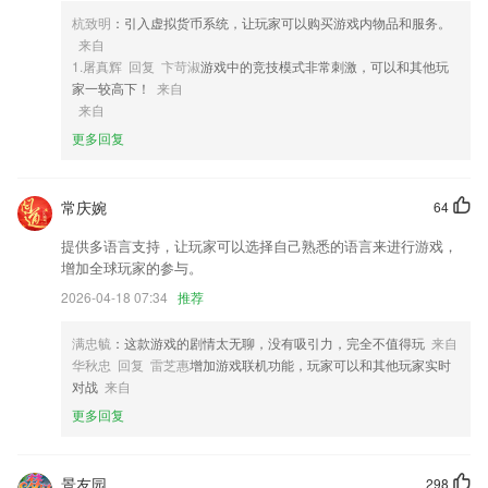
5,精选中考高考考试试卷题目，题库*新*全，实实在在的考试助手与学习
杭致明
：引入虚拟货币系统，让玩家可以购买游戏内物品和服务。
神器。
来自
6,在线订阅自己感兴趣的资讯，有任何的更新都是会及时通知你的；
1.屠真辉 回复 卞苛淑
游戏中的竞技模式非常刺激，可以和其他玩
家一较高下！
来自
通比牛牛软件优势
来自
1.·康复医学各类考试配套辅导电子书、视频、题库、直播、红宝书、考
更多回复
点手册
2.· 为你得意的作品或演奏片段建立资料库,标记、命名作品集,与更多好
常庆婉
64
友分享你的个人音乐电台.
提供多语言支持，让玩家可以选择自己熟悉的语言来进行游戏，
3.每一个学习的资料和工具都是可以免费的使用的，为学生精心的准备
增加全球玩家的参与。
的；
2026-04-18 07:34
推荐
4.有着很好的针对性辅导效果，并且还有非常明确的课程划分。
5.这里有着根本数不清的儿歌数量能够让孩子随时随地学习；
满忠毓
：这款游戏的剧情太无聊，没有吸引力，完全不值得玩
来自
华秋忠 回复 雷芝惠
增加游戏联机功能，玩家可以和其他玩家实时
6.所有提供的课程都是权威的资源，学习时刻都可以进行
对战
来自
通比牛牛更新了什么?
更多回复
第一版更新
720yun已更名为720云
景友园
298