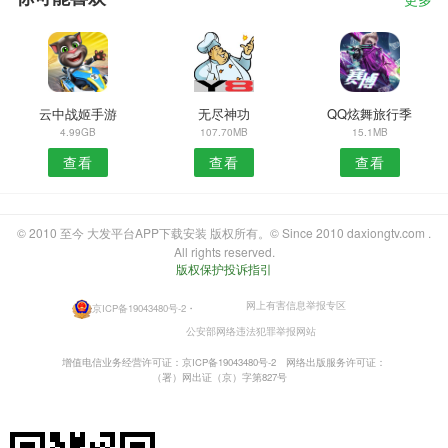
更多
云中战姬手游
无尽神功
QQ炫舞旅行季
4.99GB
107.70MB
15.1MB
查看
查看
查看
© 2010 至今 大发平台APP下载安装 版权所有。© Since 2010 daxiongtv.com .
All rights reserved.
版权保护投诉指引
网上有害信息举报专区
京ICP备19043480号-2
・
公安部网络违法犯罪举报网站
增值电信业务经营许可证：京ICP备19043480号-2
网络出版服务许可证：
（署）网出证（京）字第827号