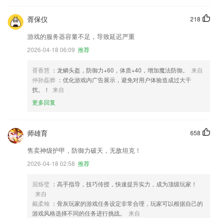
胥保仪
218
游戏的服务器容量不足，导致延迟严重
2026-04-18 06:09
推荐
胥香慧
：龙鳞头盔，防御力+60，体质+40，增加魔法防御。
来自
仲孙磊骅
：优化游戏内广告展示，避免对用户体验造成过大干
扰。！
来自
更多回复
师雄育
658
售卖神级护甲，防御力破天，无敌坦克！
2026-04-18 02:58
推荐
屈烁璧
：高手指导，技巧传授，快速提升实力，成为顶级玩家！
来自
戴柔翰
：骨灰玩家的游戏任务设定非常合理，玩家可以根据自己的
游戏风格选择不同的任务进行挑战。
来自