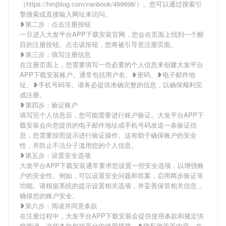
（https://hmjblog.com/nanbook/499698/）。您可以通过搜索引
擎搜索或直接输入网址来访问。
❥第二步：点击注册按钮
一旦进入大发平台APP下载安装官网，您会在页面上找到一个醒
目的注册按钮。点击该按钮，您将被引导至注册页面。
❥第三步：填写注册信息
在注册页面上，您需要填写一些必要的个人信息来创建大发平台
APP下载安装账户。通常包括用户名、❥密码、❥电子邮件地
址、❥手机号码等。请务必提供准确完整的信息，以确保顺利完
成注册。
❥第四步：验证账户
填写完个人信息后，您可能需要进行账户验证。大发平台APP下
载安装会向您提供的电子邮件地址或手机号码发送一条验证信
息，您需要按照提示进行验证操作。这有助于确保账户的安全
性，并防止不法分子滥用您的个人信息。
❥第五步：设置安全选项
大发平台APP下载安装通常要求您设置一些安全选项，以增强账
户的安全性。例如，可以设置安全问题和答案，启用两步验证等
功能。请根据系统的提示设置相关选项，并妥善保管相关信息，
确保您的账户安全。
❥第六步：阅读并同意条款
在注册过程中，大发平台APP下载安装会提供使用条款和规定供
您阅读。这些条款包括平台的使用规范、❥隐私政策等内容。在