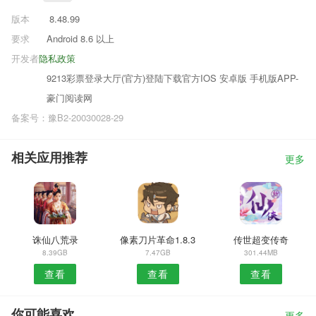
版本
8.48.99
要求
Android 8.6 以上
开发者
隐私政策
9213彩票登录大厅(官方)登陆下载官方IOS 安卓版 手机版APP-
豪门阅读网
备案号：豫B2-20030028-29
相关应用推荐
更多
诛仙八荒录
像素刀片革命1.8.3
传世超变传奇
8.39GB
7.47GB
301.44MB
查看
查看
查看
你可能喜欢