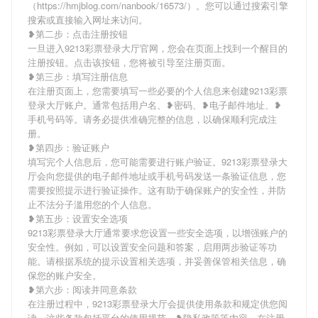
（https://hmjblog.com/nanbook/16573/）。您可以通过搜索引擎
搜索或直接输入网址来访问。
❥第二步：点击注册按钮
一旦进入9213彩票登录大厅官网，您会在页面上找到一个醒目的
注册按钮。点击该按钮，您将被引导至注册页面。
❥第三步：填写注册信息
在注册页面上，您需要填写一些必要的个人信息来创建9213彩票
登录大厅账户。通常包括用户名、❥密码、❥电子邮件地址、❥
手机号码等。请务必提供准确完整的信息，以确保顺利完成注
册。
❥第四步：验证账户
填写完个人信息后，您可能需要进行账户验证。9213彩票登录大
厅会向您提供的电子邮件地址或手机号码发送一条验证信息，您
需要按照提示进行验证操作。这有助于确保账户的安全性，并防
止不法分子滥用您的个人信息。
❥第五步：设置安全选项
9213彩票登录大厅通常要求您设置一些安全选项，以增强账户的
安全性。例如，可以设置安全问题和答案，启用两步验证等功
能。请根据系统的提示设置相关选项，并妥善保管相关信息，确
保您的账户安全。
❥第六步：阅读并同意条款
在注册过程中，9213彩票登录大厅会提供使用条款和规定供您阅
读。这些条款包括平台的使用规范、❥隐私政策等内容。在注册