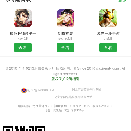
更多
模版必须是第一
剑虚神界
暮光王座手游
7.94GB
307.49MB
9.3MB
查看
查看
查看
© 2010 至今 9213彩票登录大厅 版权所有。© Since 2010 daxiongtv.com . All
rights reserved.
版权保护投诉指引
网上有害信息举报专区
京ICP备19043480号-2
・
公安部网络违法犯罪举报网站
增值电信业务经营许可证：京ICP备19043480号-2
网络出版服务许可证：
（署）网出证（京）字第827号