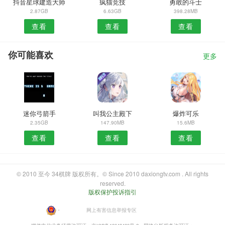
抖音星球建造大师
疯猫竞技
勇敢的斗士
2.87GB
6.63GB
398.28MB
查看
查看
查看
你可能喜欢
更多
迷你弓箭手
叫我公主殿下
爆炸可乐
2.35GB
147.90MB
15.6MB
查看
查看
查看
© 2010 至今 34棋牌 版权所有。© Since 2010 daxiongtv.com . All rights
reserved.
版权保护投诉指引
・
网上有害信息举报专区