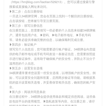
（https://hmjblog.com/liaotian/529213）。您可以通过搜索引擎
搜索或直接输入网址来访问。
❥第二步：点击注册按钮
一旦进入34棋牌官网，您会在页面上找到一个醒目的注册按钮。
点击该按钮，您将被引导至注册页面。
❥第三步：填写注册信息
在注册页面上，您需要填写一些必要的个人信息来创建34棋牌账
户。通常包括用户名、❥密码、❥电子邮件地址、❥手机号码
等。请务必提供准确完整的信息，以确保顺利完成注册。
❥第四步：验证账户
填写完个人信息后，您可能需要进行账户验证。34棋牌会向您提
供的电子邮件地址或手机号码发送一条验证信息，您需要按照提
示进行验证操作。这有助于确保账户的安全性，并防止不法分子
滥用您的个人信息。
❥第五步：设置安全选项
34棋牌通常要求您设置一些安全选项，以增强账户的安全性。例
如，可以设置安全问题和答案，启用两步验证等功能。请根据系
统的提示设置相关选项，并妥善保管相关信息，确保您的账户安
全。
❥第六步：阅读并同意条款
在注册过程中，34棋牌会提供使用条款和规定供您阅读。这些条
款包括平台的使用规范、❥隐私政策等内容。在注册之前，请仔
细阅读并理解这些条款，并确保您同意并愿意遵守。