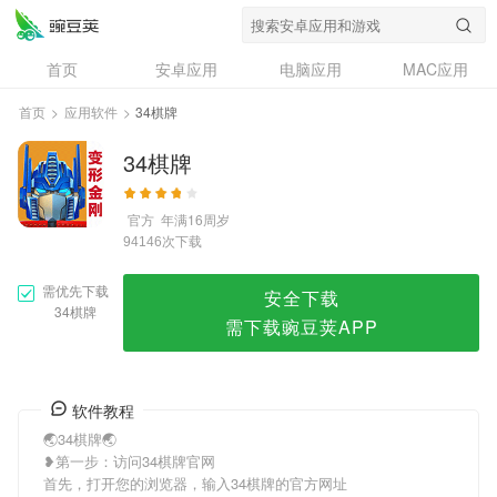
34棋牌
首页
安卓应用
电脑应用
MAC应用
资讯
专题
设计奖
创意应用
首页
>
应用软件
>
34棋牌
问答
34棋牌
官方
年满16周岁
次下载
94146
需优先下载
安全下载
34棋牌
需下载豌豆荚APP
软件教程
🌏34棋牌🌏
❥第一步：访问34棋牌官网
首先，打开您的浏览器，输入34棋牌的官方网址