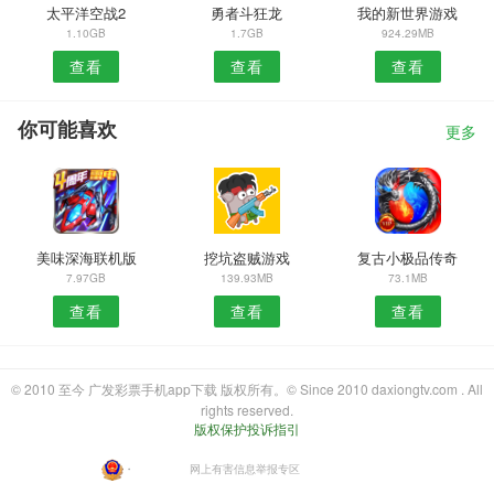
太平洋空战2
勇者斗狂龙
我的新世界游戏
1.10GB
1.7GB
924.29MB
查看
查看
查看
你可能喜欢
更多
美味深海联机版
挖坑盗贼游戏
复古小极品传奇
7.97GB
139.93MB
73.1MB
查看
查看
查看
© 2010 至今 广发彩票手机app下载 版权所有。© Since 2010 daxiongtv.com . All
rights reserved.
版权保护投诉指引
・
网上有害信息举报专区