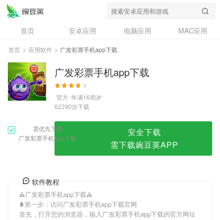
广发彩票手机app下载
首页
安卓应用
电脑应用
MAC应用
资讯
专题
设计奖
创意应用
首页
>
应用软件
>
广发彩票手机app下载
问答
广发彩票手机app下载
官方
年满16周岁
次下载
62290
需优先下载
安全下载
广发彩票手机app下载
需下载豌豆荚APP
软件教程
⛪广发彩票手机app下载⛪
❥第一步：访问广发彩票手机app下载官网
首先，打开您的浏览器，输入广发彩票手机app下载的官方网址