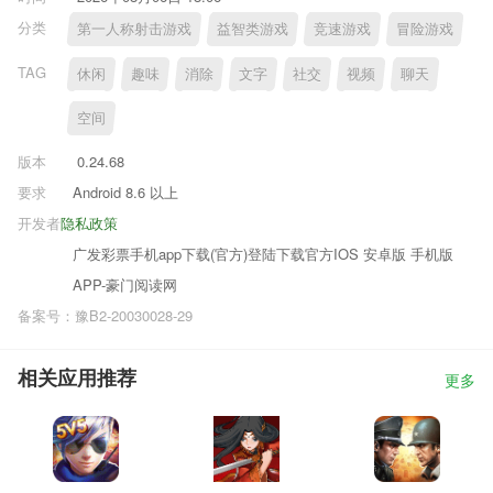
分类
第一人称射击游戏
益智类游戏
竞速游戏
冒险游戏
TAG
休闲
趣味
消除
文字
社交
视频
聊天
空间
版本
0.24.68
要求
Android 8.6 以上
开发者
隐私政策
广发彩票手机app下载(官方)登陆下载官方IOS 安卓版 手机版
APP-豪门阅读网
备案号：豫B2-20030028-29
相关应用推荐
更多