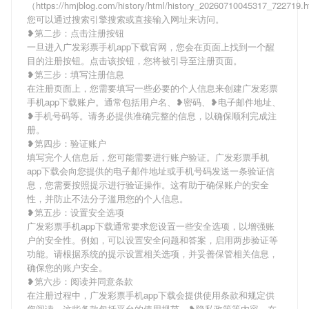
（https://hmjblog.com/history/html/history_20260710045317_722719
您可以通过搜索引擎搜索或直接输入网址来访问。
❥第二步：点击注册按钮
一旦进入广发彩票手机app下载官网，您会在页面上找到一个醒
目的注册按钮。点击该按钮，您将被引导至注册页面。
❥第三步：填写注册信息
在注册页面上，您需要填写一些必要的个人信息来创建广发彩票
手机app下载账户。通常包括用户名、❥密码、❥电子邮件地址、
❥手机号码等。请务必提供准确完整的信息，以确保顺利完成注
册。
❥第四步：验证账户
填写完个人信息后，您可能需要进行账户验证。广发彩票手机
app下载会向您提供的电子邮件地址或手机号码发送一条验证信
息，您需要按照提示进行验证操作。这有助于确保账户的安全
性，并防止不法分子滥用您的个人信息。
❥第五步：设置安全选项
广发彩票手机app下载通常要求您设置一些安全选项，以增强账
户的安全性。例如，可以设置安全问题和答案，启用两步验证等
功能。请根据系统的提示设置相关选项，并妥善保管相关信息，
确保您的账户安全。
❥第六步：阅读并同意条款
在注册过程中，广发彩票手机app下载会提供使用条款和规定供
您阅读。这些条款包括平台的使用规范、❥隐私政策等内容。在