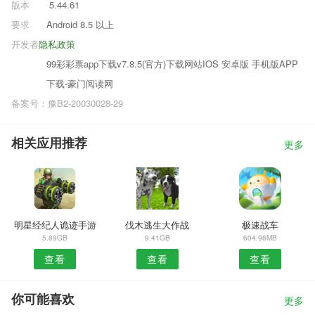
版本
5.44.61
要求
Android 8.5 以上
开发者
隐私政策
99彩彩票app下载v7.8.5(官方)下载网站IOS 安卓版 手机版APP
下载-豪门阅读网
备案号：豫B2-20030028-29
相关应用推荐
更多
明星经纪人诡迹手游
伐木逃生大作战
极速战车
5.89GB
9.41GB
604.98MB
查看
查看
查看
你可能喜欢
更多