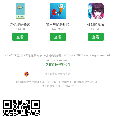
迷你跑酷联盟
猫里奥陷阱历险
仙剑降魔录
7.46GB
447.71MB
69.7MB
查看
查看
查看
© 2010 至今 99彩彩票app下载 版权所有。© Since 2010 daxiongtv.com . All
rights reserved.
版权保护投诉指引
・
网上有害信息举报专区
增值电信业务经营许可证：京ICP备19043480号-2
网络出版服务许可证：
（署）网出证（京）字第827号