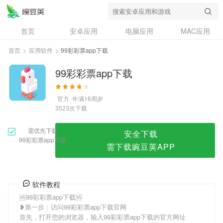
99彩彩票app下载
首页
安卓应用
电脑应用
MAC应用
资讯
专题
设计奖
创意应用
首页
>
应用软件
>
99彩彩票app下载
问答
99彩彩票app下载
官方
年满16周岁
次下载
3523
需优先下载
安全下载
99彩彩票app下载
需下载豌豆荚APP
软件教程
🆚99彩彩票app下载🆚
❥第一步：访问99彩彩票app下载官网
首先，打开您的浏览器，输入99彩彩票app下载的官方网址