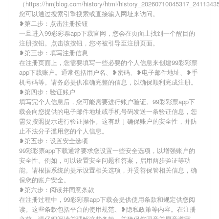
（https://hmjblog.com/history/html/history_20260710045317_241134
您可以通过搜索引擎搜索或直接输入网址来访问。
❥第二步：点击注册按钮
一旦进入99彩彩票app下载官网，您会在页面上找到一个醒目的
注册按钮。点击该按钮，您将被引导至注册页面。
❥第三步：填写注册信息
在注册页面上，您需要填写一些必要的个人信息来创建99彩彩票
app下载账户。通常包括用户名、❥密码、❥电子邮件地址、❥手
机号码等。请务必提供准确完整的信息，以确保顺利完成注册。
❥第四步：验证账户
填写完个人信息后，您可能需要进行账户验证。99彩彩票app下
载会向您提供的电子邮件地址或手机号码发送一条验证信息，您
需要按照提示进行验证操作。这有助于确保账户的安全性，并防
止不法分子滥用您的个人信息。
❥第五步：设置安全选项
99彩彩票app下载通常要求您设置一些安全选项，以增强账户的
安全性。例如，可以设置安全问题和答案，启用两步验证等功
能。请根据系统的提示设置相关选项，并妥善保管相关信息，确
保您的账户安全。
❥第六步：阅读并同意条款
在注册过程中，99彩彩票app下载会提供使用条款和规定供您阅
读。这些条款包括平台的使用规范、❥隐私政策等内容。在注册
之前，请仔细阅读并理解这些条款，并确保您同意并愿意遵守。