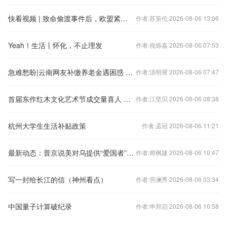
快看视频 | 致命偷渡事件后，欧盟紧急会商对策，“休达危机”暴露了什么？
作者:苏策伦 2026-08-06 13:06
Yeah！生活丨怀化，不止理发
作者:祝烁嘉 2026-08-06 07:53
急难愁盼|云南网友补缴养老金遇困惑 当地查证答疑
作者:汤明霄 2026-08-06 07:47
首届东作红木文化艺术节成交量喜人 红木市场全面回暖
作者:江坚贝 2026-08-06 08:38
杭州大学生生活补贴政策
作者:孟冠 2026-08-06 11:21
最新动态：普京说美对乌提供“爱国者”导弹意在拖延冲突 泽连斯基到访波兰并与波总统会晤
作者:师枫婕 2026-08-06 10:47
写一封给长江的信（神州看点）
作者:劳澜秀 2026-08-06 03:34
中国量子计算破纪录
作者:申邦启 2026-08-06 10:58