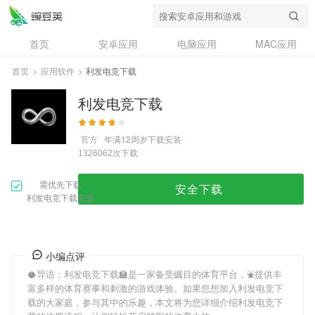
首页
安卓应用
电脑应用
MAC应用
资讯
专题
设计奖
创意应用
首页
>
应用软件
>
利发电竞下载
问答
利发电竞下载
官方
年满12周岁
下载安装
次下载
1326062
需优先下载
安全下载
利发电竞下载安装
小编点评
🥥导语：
利发电竞下载
🏫是一家备受瞩目的体育平台，⛲提供丰
富多样的体育赛事和刺激的游戏体验。如果您想加入
利发电竞下
载
的大家庭，参与其中的乐趣，本文将为您详细介绍
利发电竞下