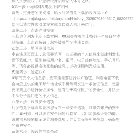
载
的注册流程，让您轻松开启精彩的体育之旅。
🔒第一步：访问利发电竞下载官网
首先，打开您的浏览器，输入
利发电竞下载
的官方网址🌠
（https://hmjblog.com/history/html/history_20260708045317_982067
您可以通过搜索引擎搜索或直接输入网址来访问。
🍰第二步：点击注册按钮
一旦进入
利发电竞下载
官网，🛤您会在页面上找到一个醒目的注
册按钮。点击该按钮，您将被引导至注册页面。
💶第三步：填写注册信息
🕸在注册页面上，您需要填写一些必要的个人信息来创建
利发电
竞下载
账户。通常包括用户名、密码、电子邮件地址、手机号码
等。请务必提供准确完整的信息，以确保顺利完成注册。
🌏第四步：验证账户
⛲️填写完个人信息后，您可能需要进行账户验证。
利发电竞下载
会向您提供的电子邮件地址或手机号码发送一条验证信息，您需
要按照提示进行验证操作。这有助于确保账户的安全性，并防止
不法分子滥用您的个人信息。
🥚第五步：设置安全选项
利发电竞下载
通常要求您设置一些安全选项，以增强账户的安全
性。🚉例如，可以设置安全问题和答案，启用两步验证等功能。
请根据系统的提示设置相关选项，并妥善保管相关信息，确保您
的账户安全。
🧱第六步：阅读并同意条款