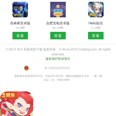
杏林家安卓版
合肥充电安卓版
Hello短信
72.4MB
90.15MB
11.0MB
查看
查看
查看
© 2010 至今 利发电竞下载 版权所有。© Since 2010 hmjblog.com. All rights
reserved.
版权保护投诉指引
・
网上有害信息举报专区
增值电信业务经营许可证：京B2-201797163
网络出版服务许可证：（署）网
出证（京）字第2799号