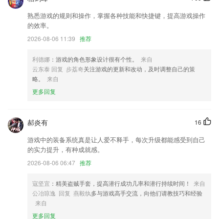
我的页面焕新，信息展示优化
熟悉游戏的规则和操作，掌握各种技能和快捷键，提高游戏操作
优化栏目模块功能
的效率。
新老版本打印设备的兼容，贴合实际业务；
2026-08-06 11:39
推荐
修复在没有清除图标的情况下删除数据应用无法打开的情况
利德娜
：游戏的角色形象设计很有个性。
来自
文本编辑器设置中增加代码高亮长度限制选项
云东泰 回复 步荔奇
关注游戏的更新和改动，及时调整自己的策
略。
来自
对于发起群直播的老师，支持自动生成以学生维度统计的群直播观看报
告，帮助优化上课效果。对于观看群直播的家长学生，支持手机在线直播
更多回复
一键投屏到电视，大屏更护眼。
联系我们
郝炎有
16
以上就是利发电竞下载的介绍，如果您喜欢这款软件，您可以到应用商店
进行打分评论，说出您的使用经历，以帮助我们更好的对产品进行优化修
游戏中的装备系统真是让人爱不释手，每次升级都能感受到自己
改。
的实力提升，有种成就感。
2026-08-06 06:47
推荐
寇坚宜
：精美盗贼手套，提高潜行成功几率和潜行持续时间！
来自
公冶琼逸 回复 燕毅纨
多与游戏高手交流，向他们请教技巧和经验
来自
更多回复