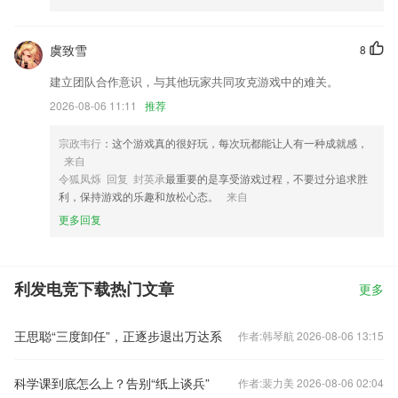
虞致雪
8
建立团队合作意识，与其他玩家共同攻克游戏中的难关。
2026-08-06 11:11
推荐
宗政韦行
：这个游戏真的很好玩，每次玩都能让人有一种成就感，
来自
令狐凤烁 回复 封英承
最重要的是享受游戏过程，不要过分追求胜
利，保持游戏的乐趣和放松心态。
来自
更多回复
利发电竞下载热门文章
更多
王思聪“三度卸任”，正逐步退出万达系
作者:韩琴航 2026-08-06 13:15
科学课到底怎么上？告别“纸上谈兵”
作者:裴力美 2026-08-06 02:04