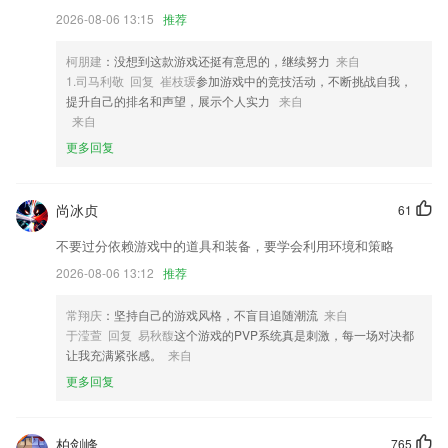
4,思维导图：读完就忘？阅读能力没提升？做做思维导图，还原阅读情景
2026-08-06 13:15
推荐
记得更牢，阅读、写作能力蹭蹭涨~
5,闲暇浏览孩子班级快照，班级视频
柯朋建
：没想到这款游戏还挺有意思的，继续努力
来自
6,每天记背重要的字词句子，让孩子可以积累更多的词语。
1.司马利敬 回复 崔枝瑗
参加游戏中的竞技活动，不断挑战自我，
提升自己的排名和声望，展示个人实力
来自
利发电竞下载软件优势
来自
1.全新上线的职业培训平台，这里拥有丰富的职业培训课程；
更多回复
2.提供各种各样的图案，有动物，交通工具，生活用品，食物，玩具，水
果，字母，数字等数百种不同的图案，让宝宝涂画，乐趣无穷
尚冰贞
61
3.这里还拥有非常细致的题库内容，在平台就能找到对应的题库资源了，
不要过分依赖游戏中的道具和装备，要学会利用环境和策略
可以快速的获取相关的题库信息；
2026-08-06 13:12
推荐
4.双师教室配备高清摄像头和全向麦克风。主讲老师通过直播间里的大屏
幕，与学生进行双向语音互动，还可以一对一提问学生。每个学生配备实
常翔庆
：坚持自己的游戏风格，不盲目追随潮流
来自
时互动的答题器。主讲老师提问，学生用答题器和老师互动，系统记录互
于滢萱 回复 易秋馥
这个游戏的PVP系统真是刺激，每一场对决都
动积分，使课堂更丰富、更有趣。
让我充满紧张感。
来自
5.英语单词打乱，要将字母拼出正确的单词。
更多回复
6.大家可以通过平台轻松的制定思维训练计划，随时进行引导。
利发电竞下载更新了什么?
柏剑峰
765