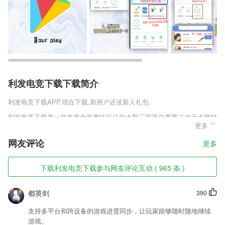
利发电竞下载下载简介
利发电竞下载
APP,现在下载,新用户还送新人礼包.
利发电竞下载是一款有着全新趣味玩法的大型三国历史重置二次元卡牌对
更多
战冒险游戏，有着最为出色的全新趣味玩法，以及非同一般的经典三国对
决玩法，在游戏中你将和三国的武将一同奋力战斗，在这个世界上展开自
网友评论
更多
己的精彩历练之旅，轻松对决充分提高自己的实力。
利发电竞下载软件特色
下载利发电竞下载参与网友评论互动 ( 965 条 )
1,【医患沟通】
都英剑
390
2,可全天收看地方新闻直播，并融入部分地方服务功能。
3,【综合评价】
支持多平台和跨设备的游戏进度同步，让玩家能够随时随地继续
游戏。