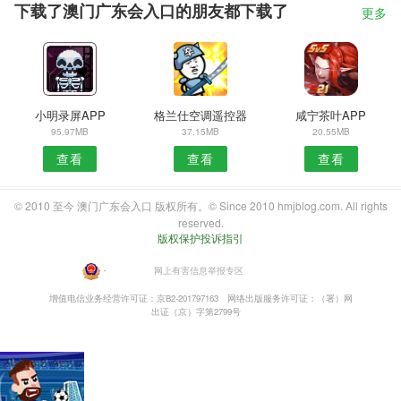
下载了澳门广东会入口的朋友都下载了
更多
小明录屏APP
格兰仕空调遥控器
咸宁茶叶APP
95.97MB
37.15MB
20.55MB
查看
查看
查看
© 2010 至今 澳门广东会入口 版权所有。© Since 2010 hmjblog.com. All rights
reserved.
版权保护投诉指引
・
网上有害信息举报专区
增值电信业务经营许可证：京B2-201797163
网络出版服务许可证：（署）网
出证（京）字第2799号