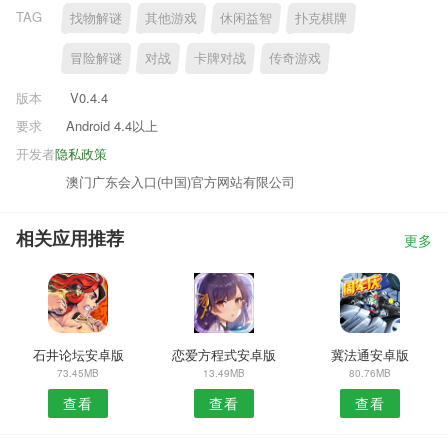
TAG
找物解谜
其他游戏
休闲益智
扑克棋牌
冒险解谜
对战
卡牌对战
传奇游戏
版本
V0.4.4
要求
Android 4.4以上
开发者
隐私政策
澳门广东会入口(中国)官方网站有限公司
相关应用推荐
更多
石井论坛安卓版
恋爱方程式安卓版
冀法通安卓版
73.45MB
13.49MB
80.76MB
查看
查看
查看