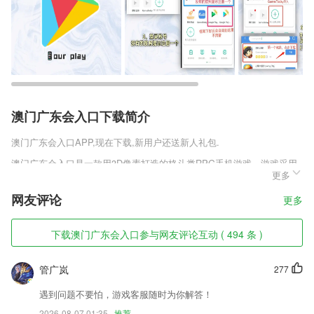
澳门广东会入口下载简介
澳门广东会入口
APP,现在下载,新用户还送新人礼包.
澳门广东会入口是一款用3D像素打造的格斗类RPG手机游戏，游戏采用
更多
了关卡的模式，玩家将要闯过所有的关卡，每一关都有强大的敌人在前方
等待着你;玩家需要在利用各种技能协调战斗，玩出不同的连招，对敌人
网友评论
更多
进行无限连击，让敌人在你面前毫无还手之力。
澳门广东会入口软件特色
下载澳门广东会入口参与网友评论互动 ( 494 条 )
1,【离线朗读】：还在担心听文章耗流量?不用怕，选择离线主播，没网
也能听哦
管广岚
277
2,数据全面，实时监控：收款数据、退款数据各类数据实时分析
遇到问题不要怕，游戏客服随时为你解答！
3,丰富产品任君选
2026-08-07 01:35
推荐