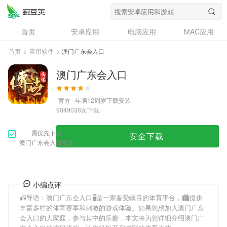
首页
安卓应用
电脑应用
MAC应用
资讯
专题
设计奖
创意应用
首页
>
应用软件
>
澳门广东会入口
问答
澳门广东会入口
官方
年满12周岁
下载安装
次下载
9049038
需优先下载
安全下载
澳门广东会入口安装
小编点评
📠导语：
澳门广东会入口
🖥是一家备受瞩目的体育平台，🏙提供
丰富多样的体育赛事和刺激的游戏体验。如果您想加入
澳门广东
会入口
的大家庭，参与其中的乐趣，本文将为您详细介绍
澳门广