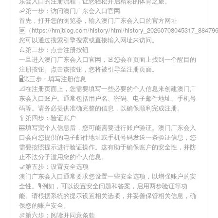
东会入口
的注册流程，让您轻松开启精彩的体育之旅。
🦐第一步：访问澳门广东会入口官网
首先，打开您的浏览器，输入
澳门广东会入口
的官方网址
🆗（https://hmjblog.com/history/html/history_20260708045317_8847
您可以通过搜索引擎搜索或直接输入网址来访问。
🛴第二步：点击注册按钮
一旦进入
澳门广东会入口
官网，🚨您会在页面上找到一个醒目的
注册按钮。点击该按钮，您将被引导至注册页面。
🖥第三步：填写注册信息
📐在注册页面上，您需要填写一些必要的个人信息来创建
澳门广
东会入口
账户。通常包括用户名、密码、电子邮件地址、手机号
码等。请务必提供准确完整的信息，以确保顺利完成注册。
🥄第四步：验证账户
🎰填写完个人信息后，您可能需要进行账户验证。
澳门广东会入
口
会向您提供的电子邮件地址或手机号码发送一条验证信息，您
需要按照提示进行验证操作。这有助于确保账户的安全性，并防
止不法分子滥用您的个人信息。
🎢第五步：设置安全选项
澳门广东会入口
通常要求您设置一些安全选项，以增强账户的安
全性。🎙例如，可以设置安全问题和答案，启用两步验证等功
能。请根据系统的提示设置相关选项，并妥善保管相关信息，确
保您的账户安全。
🍖第六步：阅读并同意条款