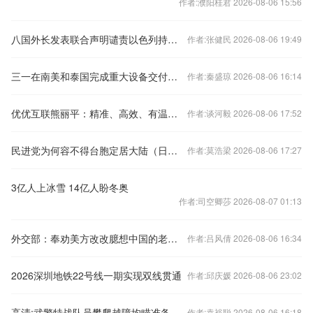
作者:濮阳桂君 2026-08-06 15:56
八国外长发表联合声明谴责以色列持续侵犯加沙地带
作者:张健民 2026-08-06 19:49
三一在南美和泰国完成重大设备交付，全球布局持续拓展
作者:秦盛琼 2026-08-06 16:14
优优互联熊丽平：精准、高效、有温度的智能营销是未来大势所趋
作者:谈河毅 2026-08-06 17:52
民进党为何容不得台胞定居大陆（日月谈）
作者:莫浩梁 2026-08-06 17:27
3亿人上冰雪 14亿人盼冬奥
作者:司空卿莎 2026-08-07 01:13
外交部：奉劝美方改改臆想中国的老毛病停止挑拨中韩关系
作者:吕风倩 2026-08-06 16:34
2026深圳地铁22号线一期实现双线贯通
作者:邱庆媛 2026-08-06 23:02
高清:武警特战队员攀爬越障均瞄准备战要求
作者:袁裕聪 2026-08-06 16:18