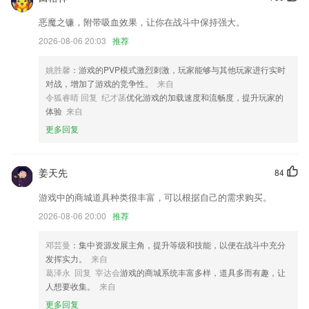
维修店集采
恶魔之镰，附带吸血效果，让你在战斗中保持强大。
增加新的活动
2026-08-06 20:03
推荐
适配睿视新固件
开发者：上海维典网络科技有限公司
姚胜馨
：游戏的PVP模式激烈刺激，玩家能够与其他玩家进行实时
对战，增加了游戏的竞争性。
来自
修复已知bug，新增一键快速分享
令狐睿晴 回复 纪才菡
优化游戏的加载速度和流畅度，提升玩家的
联系我们
体验
来自
以上就是澳门广东会入口的介绍，如果您喜欢这款软件，您可以到应用商
更多回复
店进行打分评论，说出您的使用经历，以帮助我们更好的对产品进行优化
修改。
姜天先
84
游戏中的商城道具种类很丰富，可以根据自己的需求购买。
2026-08-06 20:00
推荐
邓芸曼
：集中资源发展主角，提升等级和技能，以便在战斗中充分
发挥实力。
来自
葛泽永 回复 宰达会
游戏的商城系统丰富多样，道具多而有趣，让
人想要收集。
来自
更多回复