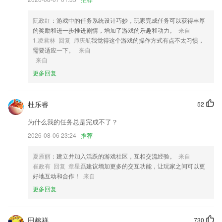
4,智慧管理
阮政红
：游戏中的任务系统设计巧妙，玩家完成任务可以获得丰厚
5,单品特价，指定商品特价打折销售，快速吸引用户下单交易上心，聚集
的奖励和进一步推进剧情，增加了游戏的乐趣和动力。
来自
流量；
1.凌君林 回复 师庆航
我觉得这个游戏的操作方式有点不太习惯，
6,乐呗世界：享有公司红利分配，兑换美酒，流通产生价值
需要适应一下。
来自
来自
澳门广东会入口软件优势
更多回复
1.进入入学指引就能了解参加培训的流程和学习流程了；
2.·界面美观简洁，颜色清新，操作简单。
杜乐睿
52
3.多种公司介绍信息板块，主页给2265用户提供了公司简介、发展历程以
为什么我的任务总是完成不了？
及公司规划等内容；
2026-08-06 23:24
推荐
4.涵盖了建工类、医药类、学历类、教师类、财经类等多个学历及工作资
格项目。
夏雁丽
：建立并加入活跃的游戏社区，互相交流经验。
来自
5.考试结束后，软件自动改卷，一秒完成，无需等待。
崔政有 回复 章星磊
建议增加更多的交互功能，让玩家之间可以更
好地互动和合作！
来自
6.自选教练、自由支配练车时间
更多回复
澳门广东会入口更新了什么?
优化产品体验，新增词条审核结果push功能
田榕祥
730