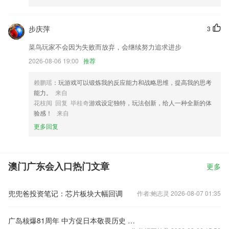
步庆萍
3
菜鸟玩家不会因为失败而放弃，会继续努力追求进步
2026-08-06 19:00
推荐
赖鹏瑶
：玩游戏可以锻炼我的反应能力和战略思维，提高我的思考
能力。
来自
花枝阅 回复 毕桂奇
游戏设定独特，玩法创新，给人一种全新的体
验感！
来自
更多回复
澳门广东会入口热门文章
更多
兜兜爸投资笔记：芯片板块大幅回调
作者:鲍志灵 2026-08-07 01:35
广岛核爆81周年 中方促日本敬畏历史 核武器造成的灾难不应重演