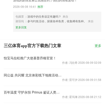
游戏的剧情发展让我感受到了强烈的情绪波动！
2026-08-08 16:41
推荐
包娥萱
：游戏中的任务设定有趣吗？
来自
谢琼纯
：参与钓鱼活动，探索各种鱼类，收集稀有鱼种。
来自
更多回复
三亿体育app官方下载热门文章
更多
怡宝马拉松推广大使基普乔格官宣！
作者: 冯欣希 2026-08-09 02:09
同公益 共闪耀 北京体彩线下地推活动首站来了！
作者: 雷可伊 2026-08-09 01:58
百年温度 守护永恒 Primus 鉴证人类探险历程
作者: 霍筠琳 2026-08-08 21:12