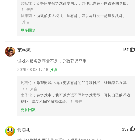
郑弘壮
：支持跨平台游戏进度同步，方便玩家在不同设备间切换。
！
来自
瞿康菊
：游戏的多人模式非常有趣，可以与好友一起组队战斗。
来自
更多回复
范融琬
157
游戏的服务器容量不足，导致延迟严重
2026-08-08 17:19
推荐
巩爽竹
：希望游戏中增加更多有趣的任务和挑战，让玩家乐在其
中！
来自
水子仪
：在游戏中，我可以尝试不同的游戏类型，开拓自己的游戏
视野，享受不同的游戏体验。！
来自
更多回复
何杰珊
339