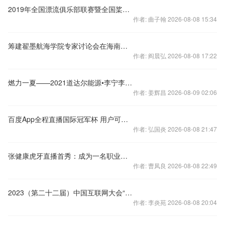
2019年全国漂流俱乐部联赛暨全国桨板公开赛玉树开赛
作者: 曲子翰 2026-08-08 15:34
筹建翟墨航海学院专家讨论会在海南琼海举办
作者: 阎晨弘 2026-08-08 17:22
燃力一夏——2021道达尔能源•李宁李永波杯3V3羽毛球赛海口站火
作者: 姜辉昌 2026-08-09 02:06
百度App全程直播国际冠军杯 用户可参与互动赢取签名球衣
作者: 弘国炎 2026-08-08 21:47
张健康虎牙直播首秀：成为一名职业斯诺克需要多少钱？
作者: 曹凤良 2026-08-08 22:49
2023（第二十二届）中国互联网大会“数字人发展推进论坛”举行
作者: 李炎苑 2026-08-08 20:04