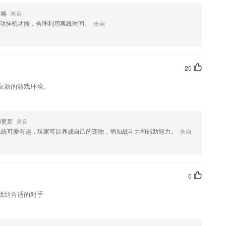
策略
来自
动挂机功能，合理利用离线时间。
来自
果您喜欢这款软件，您可以到应用商店进行打分评论，说出您的使用经
改。
20
应新的游戏环境。
和更新
来自
系统可爱有趣，玩家可以养成自己的宠物，增加战斗力和辅助能力。
来自
0
找到合适的对手