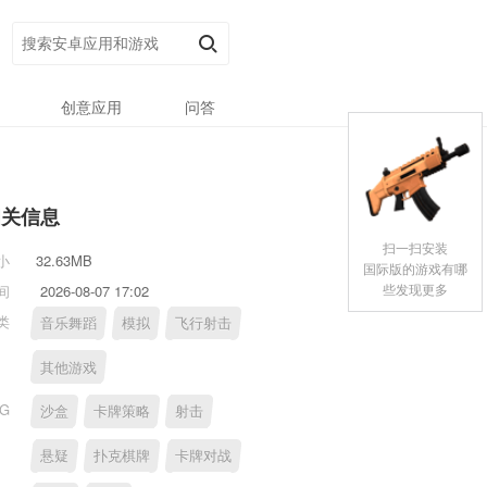
创意应用
问答
相关信息
扫一扫安装
小
32.63MB
国际版的游戏有哪
些发现更多
间
2026-08-07 17:02
类
音乐舞蹈
模拟
飞行射击
其他游戏
AG
沙盒
卡牌策略
射击
悬疑
扑克棋牌
卡牌对战