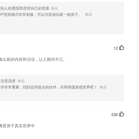
因别人的诱惑而违背自己的意愿
来自
获知头条新闻！！
VP竞技模式非常刺激，可以与其他玩家一较高下。
来自
代，每个故事。
练，两天打鱼三天晒网，再好的方法和工具对于幼儿识字来说都是徒劳。
此同时还可以轻轻松松提高自己的潜心度
12
级课本单词，配上精彩图片，图文并茂，帮助孩子学习小学单词，检测学
推出新的内容和活动，让人期待不已。
复习，让单词记忆更牢固。手机随时随地记单词，长久掌握重要词汇；
要注意适度
来自
择学习的书本；
合作非常重要，找到志同道合的伙伴，共同闯荡游戏世界吧！
来自
么?
536
佛置身于真实世界中
面~