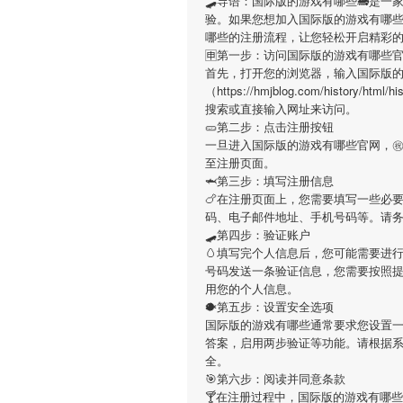
🛹导语：
国际版的游戏有哪些
🚂是一
验。如果您想加入
国际版的游戏有哪
哪些
的注册流程，让您轻松开启精彩
🈸第一步：访问国际版的游戏有哪些
首先，打开您的浏览器，输入
国际版
（https://hmjblog.com/history/h
搜索或直接输入网址来访问。
🥒第二步：点击注册按钮
一旦进入
国际版的游戏有哪些
官网，
至注册页面。
🦈第三步：填写注册信息
🍗在注册页面上，您需要填写一些必
码、电子邮件地址、手机号码等。请
🛹第四步：验证账户
🥚填写完个人信息后，您可能需要进
号码发送一条验证信息，您需要按照
用您的个人信息。
🐡第五步：设置安全选项
国际版的游戏有哪些
通常要求您设置一
答案，启用两步验证等功能。请根据
全。
🎯第六步：阅读并同意条款
🍸在注册过程中，
国际版的游戏有哪些