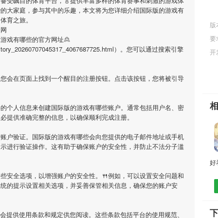
家备受瞩目的体育平台，🎸提供丰富多样的体育赛事和刺激的游戏体
些
的大家庭，参与其中的乐趣，本文将为您详细介绍
国际版的游戏有
的体育之旅。
版
官网
要
的游戏有哪些
的官方网址🙎
tml/history_20260707045317_4067687725.html）。您可以通过搜索引擎
开
㊗您会在页面上找到一个醒目的注册按钮。点击该按钮，您将被引导
要的个人信息来创建
国际版的游戏有哪些
账户。通常包括用户名、密
务必提供准确完整的信息，以确保顺利完成注册。
行账户验证。
国际版的游戏有哪些
会向您提供的电子邮件地址或手机
提示进行验证操作。这有助于确保账户的安全性，并防止不法分子滥
些安全选项，以增强账户的安全性。🍴例如，可以设置安全问题和
系统的提示设置相关选项，并妥善保管相关信息，确保您的账户安
会提供使用条款和规定供您阅读。这些条款包括平台的使用规范、