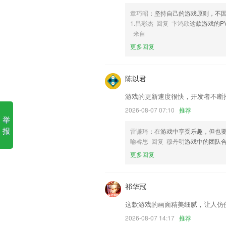
章巧昭
：坚持自己的游戏原则，不
6,大家都爱看的才是头条，焦点让你轻松
1.昌彩杰 回复 卞鸿欣
这款游戏的P
国际版的游戏有哪些软件优势
来自
更多回复
1.提高你的文学素养，每个名人，每个朝
2.大人不坚持亲子阅读，不坚持识字训
陈以君
3.这儿就可以开展小游戏在线玩，在的与
4.单词学习：收录人教版一年级到六年
游戏的更新速度很快，开发者不断
习成果。
2026-08-07 07:10
推荐
举
5.科学记单词，空闲时间记单词，定时
报
雷谦琦
：在游戏中享受乐趣，但也
6.【2】用户可以根据自己的学习需要选
喻睿思 回复 穆丹明
游戏中的团队
国际版的游戏有哪些更新了什
更多回复
支持密码修改
自动备份功能支持备份到FTP服务器;
祁华冠
优化；
这款游戏的画面精美细腻，让人仿
播放器优化，给你更好的性能，更美的界
2026-08-07 14:17
推荐