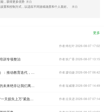
技能，获得更多优势
来自
戏设置和控制方式，以适应不同游戏场景和个人喜好。
来自
更多
作者:终红叶 2026-08-07 17:02
培训专项整治
作者:狄广香 2026-08-07 13:15
中国教育基座何以炼成世界之最（之三）：推动教育迭代，为孩子成长筑基
作者:廖伯婕 2026-08-07 06:42
蓝江评《我的母亲是计算机》｜后人类的未来绝非让我们离开身体
作者:翁威珊 2026-08-07 14:49
俄罗斯电商仓库多处遭袭，中国外贸商“一天损失上万”紧急清仓
作者:左良进 2026-08-07 07:14
拼的画像
作者:向洋娟 2026-08-07 13:50