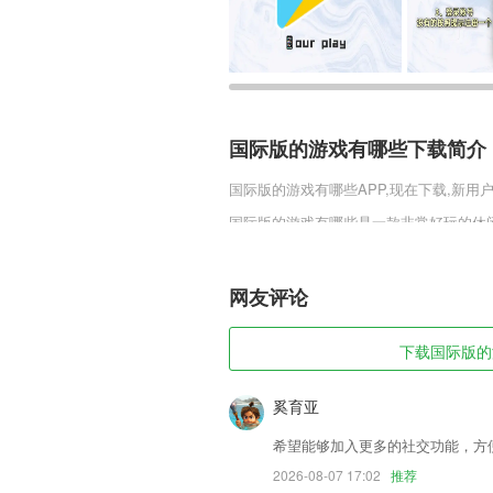
国际版的游戏有哪些下载简介
国际版的游戏有哪些
APP,现在下载,新用
国际版的游戏有哪些是一款非常好玩的休
的控制好，游戏中会布置许多的游戏任务
会越丰富，游戏中还有许多有趣的小技巧
网友评论
国际版的游戏有哪些软件特色
1,【订单统一处理】待处理订单及时跟进
下载国际版的游
2,实现党建信息日常工作的科学化和管
支持和保证。
奚育亚
3,好的也是最全面的关于拍摄方面的服务
希望能够加入更多的社交功能，方
4,在线支付：更多优质的课程可以随时购
2026-08-07 17:02
推荐
5,门店实时销售过程数据查阅及指标评级