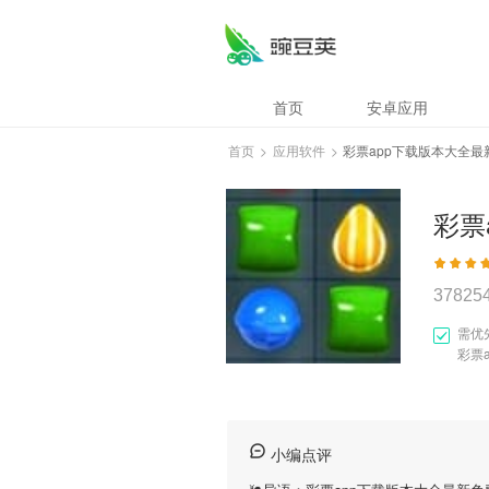
首页
安卓应用
首页
>
应用软件
>
彩票app下载版本大全最
37825
需优
彩票
小编点评