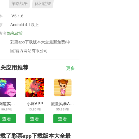
策略战争
休闲益智
本
V5.1.6
求
Android 4.1以上
发者
隐私政策
彩票app下载版本大全最新免费(中
国)官方网站有限公司
相关应用推荐
更多
测网速实用工具安卓版
小犀APP
流量风暴APP
96.8MB
13.80MB
55.89MB
查看
查看
查看
载了彩票app下载版本大全最