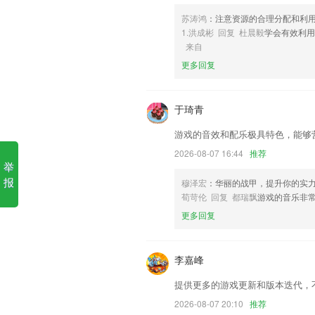
苏涛鸿
：注意资源的合理分配和利
6,这款软件中的界面是非常简洁的，有很
1.洪成彬 回复 杜晨毅
学会有效利
彩票app下载版本大全最新免
来自
更多回复
1.操作简单，容易上手。
2.将会计师事务所、律师事务所、咨询公
于琦青
3.快，数秒出报告，大数据动态指纹对比
4.【采用AI大数据技术准确评估普通话水
游戏的音效和配乐极具特色，能够
5.根据所有用户做题数据,系统自动计算题
2026-08-07 16:44
推荐
举
0道题,供你练习,指引你不断提高
报
穆泽宏
：华丽的战甲，提升你的实
6.智能生成课堂成绩报告，掌握知识一目
荀苛伦 回复 都瑞飘
游戏的音乐非
彩票app下载版本大全最新免
更多回复
增加权限校验
福利中心上线啦，签到分享赚话费；
李嘉峰
美颜相机效果优化
提供更多的游戏更新和版本迭代，
【新增】搜索有惊喜，搜索有红包，海量
2026-08-07 20:10
推荐