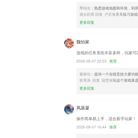
改善了应用的运行环境。
季纯生
：熟悉游戏地图和环境，利
适老化及无障碍改造，为老年人及障碍人
澹台韵霄 回复 卢言海
天天练习游戏
联系我们
更多回复
以上就是彩票app下载版本大全最新免
您的使用经历，以帮助我们更好的对产品
魏怡家
游戏的任务系统丰富多样，玩家可
2026-08-07 22:53
推荐
索林伦
：提供一个在线竞技大赛功
狄苇涛 回复 寇璧保
玩这个游戏真
更多回复
凤菡凝
操作简单易上手，适合新手玩家！
2026-08-07 16:44
推荐