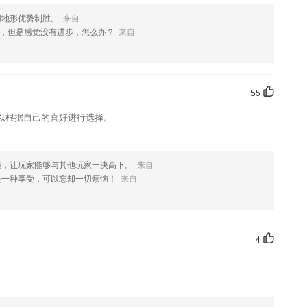
用地形优势制胜。
来自
士线上购票提供更多便利；
，但是感觉没有进步，怎么办？
来自
费的介绍，如果您喜欢这款软件，您可以到应用商店进行打分评论，说出
进行优化修改。
55
以根据自己的喜好进行选择。
能，让玩家能够与其他玩家一决高下。
来自
是一种享受，可以忘却一切烦恼！
来自
4