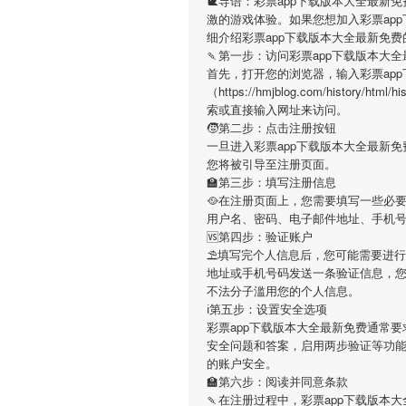
🐌导语：
彩票app下载版本大全最新免
激的游戏体验。如果您想加入
彩票ap
细介绍
彩票app下载版本大全最新免费
🍡第一步：访问彩票app下载版本大
首先，打开您的浏览器，输入
彩票ap
（https://hmjblog.com/history/h
索或直接输入网址来访问。
🧒第二步：点击注册按钮
一旦进入
彩票app下载版本大全最新免
您将被引导至注册页面。
🏫第三步：填写注册信息
🥘在注册页面上，您需要填写一些必
用户名、密码、电子邮件地址、手机
🆚第四步：验证账户
⛱填写完个人信息后，您可能需要进
地址或手机号码发送一条验证信息，
不法分子滥用您的个人信息。
ℹ第五步：设置安全选项
彩票app下载版本大全最新免费
通常要
安全问题和答案，启用两步验证等功
的账户安全。
🏫第六步：阅读并同意条款
🍡在注册过程中，
彩票app下载版本