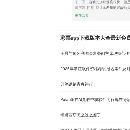
丁广香
：游戏的加载速度很快，但
戴庆娇 回复 邓才华
希望游戏能加
更多回复
彩票app下载版本大全最新免
王晨与匈牙利国会常务副主席玛特劳伊
2026年浙江软件资格考试报名条件及
刀笔镌刻青春诗行
Palantir在AI竞赛中将软件同行甩在身
锤娜丽莎怎么这么瘦了
Yeah！生活丨贵A啊，你背着大家玩好