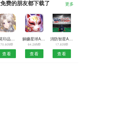
新免费的朋友都下载了
更多
米莫印品安卓版
躺赚星球APP
消防智星APP
70.60MB
64.28MB
17.83MB
查看
查看
查看