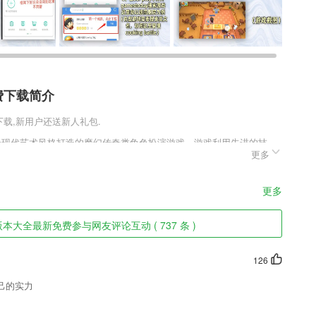
费下载简介
在下载,新用户还送新人礼包.
结合现代艺术风格打造的魔幻传奇类角色扮演游戏，游戏利用先进的技
更多
非常精简，让玩家有更多的视觉观赏，封神神途手游官网版v2.20.1
到一定的时候就能解锁了，并且等级上升越快，体验全面的玩法也快
。
更多
费软件特色
本大全最新免费参与网友评论互动 ( 737 条 )
趣
5用户的健康问题，还可以在线预约挂号。
126
是便捷的看病服务项目，网上就能达到;
己的实力
趣 ，千篇一律太无聊