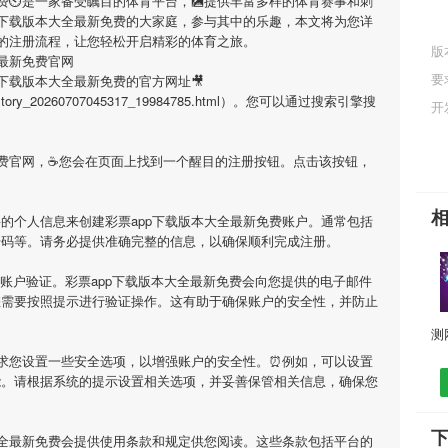
费
⏲是一家备受瞩目的体育平台，🎑提供丰富多样的体育赛事和刺
p下载版本大全最新免费
的大家庭，参与其中的乐趣，本文将为您详
的注册流程，让您轻松开启精彩的体育之旅。
版
全最新免费官网
要
p下载版本大全最新免费
的官方网址🎥
tml/history_20260707045317_19984785.html）。您可以通过搜索引擎搜
开
费
官网，☕您会在页面上找到一个醒目的注册按钮。点击该按钮，
要的个人信息来创建
彩票app下载版本大全最新免费
账户。通常包括
号码等。请务必提供准确完整的信息，以确保顺利完成注册。
行账户验证。
彩票app下载版本大全最新免费
会向您提供的电子邮件
您需要按照提示进行验证操作。这有助于确保账户的安全性，并防止
求您设置一些安全选项，以增强账户的安全性。⏰例如，可以设置
能。请根据系统的提示设置相关选项，并妥善保管相关信息，确保您
下
大全最新免费
会提供使用条款和规定供您阅读。这些条款包括平台的