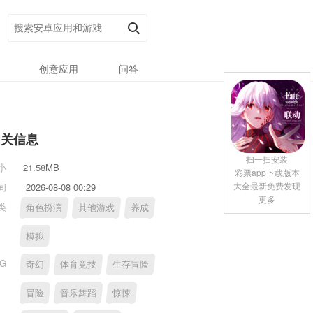
创意应用
问答
相关信息
扫一扫安装
小
21.58MB
彩票app下载版本
大全最新免费发现
间
2026-08-08 00:29
更多
类
角色扮演
其他游戏
养成
模拟
AG
奇幻
体育竞技
生存冒险
冒险
音乐舞蹈
惊悚