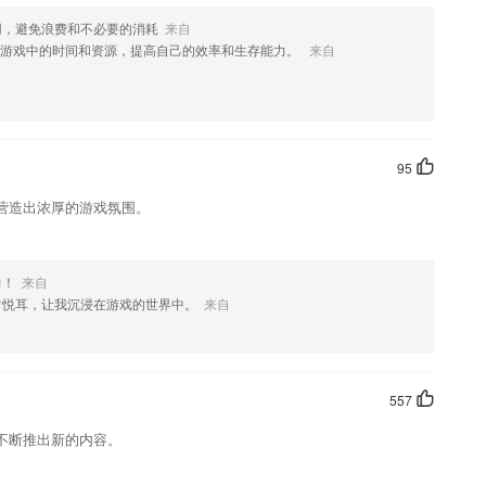
用，避免浪费和不必要的消耗
来自
好的体验感。
用游戏中的时间和资源，提高自己的效率和生存能力。
来自
费软件优势
司、投资公司、院校形成生态供应链平台
检测、超越常规检测「10倍」速度数秒出结果；
95
平等级】
营造出浓厚的游戏氛围。
目难易程度,您适合做什么难度层次的题目,它了如指掌!有组织的抽出 1
力！
来自
了然
常悦耳，让我沉浸在游戏的世界中。
来自
费更新了什么?
557
不断推出新的内容。
数据让你收获更多内容。