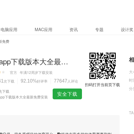
电脑应用
MAC应用
资讯
专题
设计奖
新免费
彩票app下载版本大全最新免费
大
官方
年满12周岁
下载安装
时
41
次下载
92.10%
好评率
77647
人评论
扫码打开当前页下载
分
先下载
安全下载
app下载版本大全最新免费安装
T