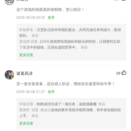
6.模块化备课：课堂教学拆分成备课子模块，为每一个模块准备海量资源
这个游戏的画面真的很精致，赏心悦目！
素材。
2026-08-08 20:02
推荐
必玩彩票更新了什么?
轩辕梦友
：注意队伍协作和团队配合，共同完成任务和战斗，取得
【1】去笔迹功能上线啦！一键去笔迹，整理错题更省心~
胜利。
来自
苗启婷 回复 赵锦秋
游戏带给我放松和娱乐的时刻，让我暂时忘却
新增购买领取数字藏品功能
了生活中的烦恼，沉浸在虚拟世界中。
来自
开发商：上海祺臻广告有限公司
更多回复
以上就是M6米乐APP下载的介绍，如果您喜欢这款软件，您可以到应用
商店进行打分评论，说出您的使用经历，以帮助我们更好的对产品进行优
化修改。
诸葛风泽
29
UI全新升级改版，更人性化的用户体验
卖一套全套装备，适合猎人职业，增加攻击速度和命中率！
首页新增“急招岗位”栏目
2026-08-08 21:37
推荐
联系我们
以上就是必玩彩票的介绍，如果您喜欢这款软件，您可以到应用商店进行
轩辕仪香
：刚刚成功完成了一项任务，成就感爆棚
来自
打分评论，说出您的使用经历，以帮助我们更好的对产品进行优化修改。
奚茜舒 回复 秦伯云
游戏的教学系统详细而清晰，初学者也能轻松
上手。
来自
更多回复