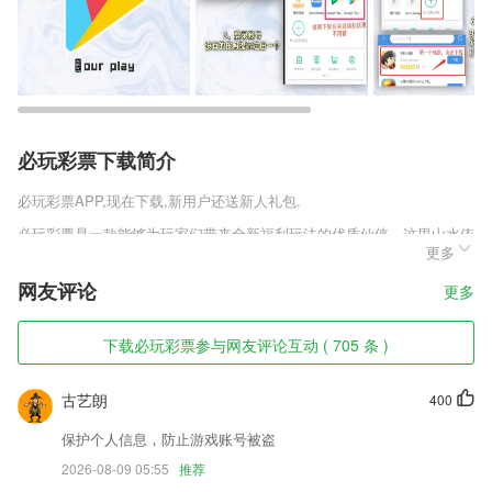
必玩彩票下载简介
必玩彩票
APP,现在下载,新用户还送新人礼包.
必玩彩票是一款能够为玩家们带来全新福利玩法的优质仙侠，这里山水依
更多
依芳草萋萋，整个唯美的世界都在等你探索，还为玩家们带来了海量的红
包内容，能够让你轻松获得升级的乐趣，并且升级还能提升自己的红包额
网友评论
更多
度，最高可以赚取4999元，在这里为你书写一曲令人称奇的赞歌!
必玩彩票软件特色
下载必玩彩票参与网友评论互动 ( 705 条 )
1,提供更为全面化的学习辅导，能更好的去教育学生们集中精力的在线学
习。
古艺朗
400
2,资源丰富，其他网站不能条跳转阅读，但是可以找资源退出搜索
保护个人信息，防止游戏账号被盗
3,各名师大咖直播齐开讲。一饱耳福的同时更可收获大量干货知识，简直
2026-08-09 05:55
推荐
欲罢不能。