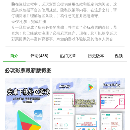
🎑在注册过程中，
必玩彩票
会提供使用条款和规定供您阅读。这
些条款包括平台的使用规范、隐私政策等内容。在注册之前，请
仔细阅读并理解这些条款，并确保您同意并愿意遵守。
🐟第七步：完成注册
🍦一旦您完成了所有必要的步骤，并同意了
必玩彩票
的条款，恭
喜您！您已经成功注册了必玩彩票账户。现在，您可以畅享
必玩
彩票
提供的丰富体育赛事、刺激的游戏体验以及其他令人兴奋
简介
评论(438)
热门文章
历史版本
视频
必玩彩票最新版截图