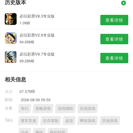
历史版本
必玩彩票V8.3专业版
查看详情
1.0MB
必玩彩票V2.6专业版
查看详情
94.49MB
必玩彩票V9.7专业版
查看详情
99.28MB
相关信息
大小
67.57MB
时间
2026-08-09 05:55
分类
奇幻
策略游戏
游戏辅助
其他游戏
TAG
赛车竞速
生存冒险
桌游
网络游戏
其他游戏
沙盒
趣味
模拟经营