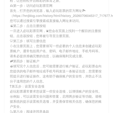
程，让您轻松开启精彩的体育之旅。
👱第一步：访问必玩彩票官网
首先，打开您的浏览器，输入
必玩彩票
的官方网址🏞
（https://hmjblog.com/history/html/history_20260706045317_717677
您可以通过搜索引擎搜索或直接输入网址来访问。
🚡第二步：点击注册按钮
一旦进入
必玩彩票
官网，⛲您会在页面上找到一个醒目的注册按
钮。点击该按钮，您将被引导至注册页面。
🦷第三步：填写注册信息
🥚在注册页面上，您需要填写一些必要的个人信息来创建
必玩彩
票
账户。通常包括用户名、密码、电子邮件地址、手机号码等。
请务必提供准确完整的信息，以确保顺利完成注册。
🚞第四步：验证账户
🍯填写完个人信息后，您可能需要进行账户验证。
必玩彩票
会向
您提供的电子邮件地址或手机号码发送一条验证信息，您需要按
照提示进行验证操作。这有助于确保账户的安全性，并防止不法
分子滥用您的个人信息。
🚏第五步：设置安全选项
必玩彩票
通常要求您设置一些安全选项，以增强账户的安全性。
㊙例如，可以设置安全问题和答案，启用两步验证等功能。请根
据系统的提示设置相关选项，并妥善保管相关信息，确保您的账
户安全。
🍶第六步：阅读并同意条款