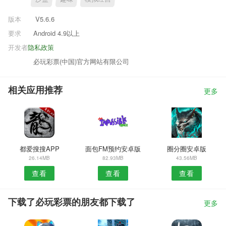
版本
V5.6.6
要求
Android 4.9以上
开发者
隐私政策
必玩彩票(中国)官方网站有限公司
相关应用推荐
更多
都爱搜搜APP
面包FM预约安卓版
圈分圈安卓版
26.14MB
82.93MB
43.56MB
查看
查看
查看
下载了必玩彩票的朋友都下载了
更多