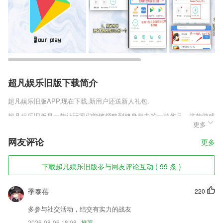
超凡娱乐旧版下载简介
超凡娱乐旧版
APP,现在下载,新用户还送新人礼包.
超凡娱乐旧版是一款让玩家们能够领略到健身魅力的一款作品，这款游戏
更多
将健身效果进行了非常夸张的展示，每一位玩家在游戏的过程中都能见证
一个个瘦弱的npc逐渐变得膀大腰圆起来，甚至的较弱的美少女也能在各
网友评论
更多
种健身器材的培养下成长为肌肉兄贵。
超凡娱乐旧版软件特色
下载超凡娱乐旧版参与网友评论互动 ( 99 条 )
1,轻巧时尚
季泰蓓
220
2,提供纸质图书、期刊的检索,一键查询书刊在架状态、馆藏地址、图书
摘要、图书分类等信息,并提供图书预约等服务;
多参与社交活动，结交有实力的战友
3,在线复诊
2026-08-06 18:08
推荐