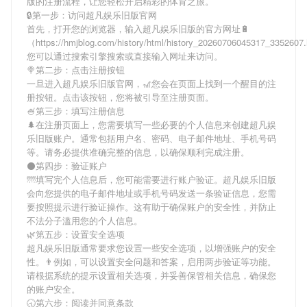
版
的注册流程，让您轻松开启精彩的体育之旅。
🔒第一步：访问超凡娱乐旧版官网
首先，打开您的浏览器，输入
超凡娱乐旧版
的官方网址🔋
（https://hmjblog.com/history/html/history_20260706045317_335260
您可以通过搜索引擎搜索或直接输入网址来访问。
🍭第二步：点击注册按钮
一旦进入
超凡娱乐旧版
官网，🎢您会在页面上找到一个醒目的注
册按钮。点击该按钮，您将被引导至注册页面。
🍧第三步：填写注册信息
🌲在注册页面上，您需要填写一些必要的个人信息来创建
超凡娱
乐旧版
账户。通常包括用户名、密码、电子邮件地址、手机号码
等。请务必提供准确完整的信息，以确保顺利完成注册。
⚫第四步：验证账户
🌁填写完个人信息后，您可能需要进行账户验证。
超凡娱乐旧版
会向您提供的电子邮件地址或手机号码发送一条验证信息，您需
要按照提示进行验证操作。这有助于确保账户的安全性，并防止
不法分子滥用您的个人信息。
🌿第五步：设置安全选项
超凡娱乐旧版
通常要求您设置一些安全选项，以增强账户的安全
性。👨例如，可以设置安全问题和答案，启用两步验证等功能。
请根据系统的提示设置相关选项，并妥善保管相关信息，确保您
的账户安全。
🕤第六步：阅读并同意条款