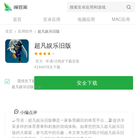
首页
安卓应用
电脑应用
MAC应用
资讯
专题
设计奖
创意应用
首页
>
应用软件
>
超凡娱乐旧版
问答
超凡娱乐旧版
官方
年满12周岁
下载安装
次下载
4194978
需优先下载
安全下载
超凡娱乐旧版安装
小编点评
🍳导语：
超凡娱乐旧版
🔴是一家备受瞩目的体育平台，🏖提供丰
富多样的体育赛事和刺激的游戏体验。如果您想加入
超凡娱乐旧
版
的大家庭，参与其中的乐趣，本文将为您详细介绍
超凡娱乐旧