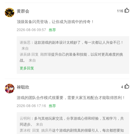
超凡娱乐旧版更新了什么?
黄群会
116
新增批量校验书签功能，全自动多线程校验
顶级装备闪亮登场，让你成为游戏中的传奇！
优化了意见反馈功能
2026-08-06 09:57
推荐
优化界面及修复已知bug
谢振思
：这款游戏的副本设计太精妙了，每一次都让人兴奋不已！
离线导游优化；
来自
上线疫情一站查询平台，持续提供疫情相关信息及工具
谈辰娣 回复 顾辉珊
提升自己的装备和技能，以应对更高难度的挑
战。
来自
增加桌面组件支持
更多回复
联系我们
以上就是超凡娱乐旧版的介绍，如果您喜欢这款软件，您可以到应用商店
进行打分评论，说出您的使用经历，以帮助我们更好的对产品进行优化修
禄聪欣
4
改。
游戏的团队合作模式很重要，需要大家互相配合才能取得胜利！
2026-08-06 17:16
推荐
云明利
：多与其他玩家交流，分享游戏心得和经验，互相学习，共
同进步。
来自
萧冰程 回复 姚庆丹
这个游戏的剧情真的很吸引人，每次都想要知