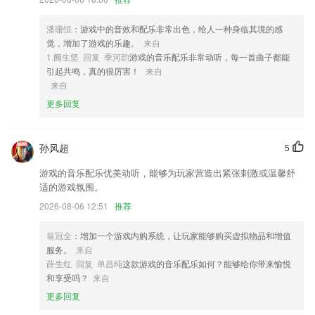
4,设备安装时间可以随时的线上2265预约，会在预约的时间段内去提供安
装服务。
潘珊恒
：游戏中的音效和配乐非常出色，给人一种身临其境的感
觉，增加了游戏的乐趣。
来自
5,详细的答案解析让你快速知道，答题方式还能学习答题思维；
1.阙生坚 回复 季河韵
游戏的音乐配乐非常动听，每一首曲子都能
6,个性化的阅读定制效果，每天观看的信息都会有历史记录，智能推荐热
引起共鸣，真的很厉害！
来自
点。
来自
更多回复
超凡娱乐旧版软件优势
1.能够线上控制监控设备，可以进行远程通话，还能收看监控录像视频
孙风超
5
2.自考直播课堂每天都有免费的直播课，您可以随时随地进行学习和跟老
师交流！
游戏的音乐配乐优美动听，能够为玩家营造出紧张刺激或温馨舒
适的游戏氛围。
3.为大家提供了很多很全面的各大高校的详细信息，专业介绍，发展前景
等。
2026-08-06 12:51
推荐
4.带着理想学习,理想是前进的动力。
翁冠全
：增加一个游戏内购系统，让玩家能够购买虚拟物品和增值
5.海量儿童睡前故事，儿童故事大全，西游记，美人鱼公主，猴子警长探
服务。
来自
案记，奇妙王国故事，斑点龙的蛋糕店，妙妙小公主，冰雪皇后，花木
薛生红 回复 单昌纯
这款游戏的音乐配乐如何？能够给你带来愉悦
兰，豌豆公主，儿童故事哄睡好帮手
和享受吗？
来自
6.真实再现理论考试场景、科目三灯光考试录音，学车更有效，考驾照更
更多回复
轻松。