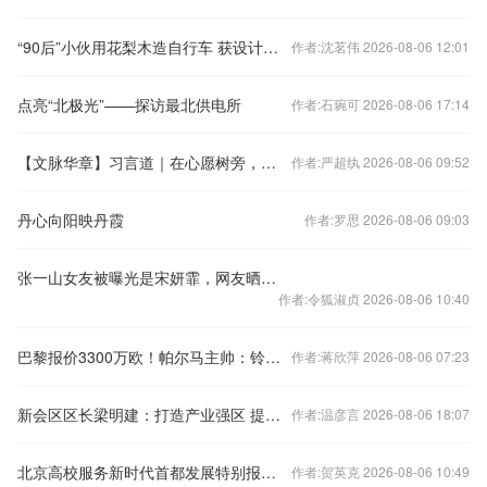
“90后”小伙用花梨木造自行车 获设计界大奖
作者:沈茗伟 2026-08-06 12:01
点亮“北极光”——探访最北供电所
作者:石琬可 2026-08-06 17:14
【文脉华章】习言道｜在心愿树旁，习近平说出自己的心愿
作者:严超纨 2026-08-06 09:52
丹心向阳映丹霞
作者:罗思 2026-08-06 09:03
张一山女友被曝光是宋妍霏，网友晒出实锤图，两人光明正大秀同款？
作者:令狐淑贞 2026-08-06 10:40
巴黎报价3300万欧！帕尔马主帅：铃木彩艳？没人知道明天发生什么
作者:蒋欣萍 2026-08-06 07:23
新会区区长梁明建：打造产业强区 提升城市品质
作者:温彦言 2026-08-06 18:07
北京高校服务新时代首都发展特别报道 | 北京工商大学：为首都市民“吃得幸福“探索智慧方案
作者:贺英克 2026-08-06 10:49