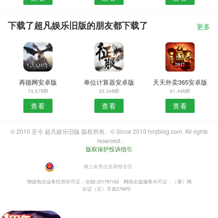
下载了超凡娱乐旧版的朋友都下载了
更多
再循网安卓版
单位计算器安卓版
天天外卖365安卓版
79.57MB
33.34MB
91.44MB
查看
查看
查看
© 2010 至今 超凡娱乐旧版 版权所有。© Since 2010 hmjblog.com. All rights
reserved.
版权保护投诉指引
・
网上有害信息举报专区
增值电信业务经营许可证：京B2-201797163
网络出版服务许可证：（署）网
出证（京）字第2799号