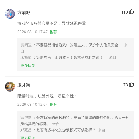
方眉毅
110
游戏的服务器容量不足，导致延迟严重
2026-08-10 17:47
推荐
贡阅罡
：不要轻易相信游戏中的陌生人，保护个人信息安全。
来
自
朱海晴
：策略思考，击败敌人！智慧是胜利之道！！
来自
更多回复
卫才颖
73
限量时装，炫酷外观，尽显个性！
2026-08-10 12:54
推荐
宗婉影
：骨灰玩家的画风独特，充满了浓厚的奇幻色彩，给人一种
身临其境的感觉。
来自
郑苑昌
：是否有多样化的游戏模式可供选择？
来自
更多回复