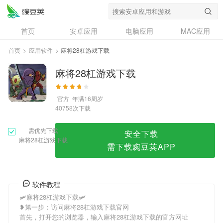
麻将28杠游戏下载
首页
安卓应用
电脑应用
MAC应用
资讯
专题
设计奖
创意应用
首页
>
应用软件
>
麻将28杠游戏下载
问答
麻将28杠游戏下载
官方
年满16周岁
次下载
40758
需优先下载
安全下载
麻将28杠游戏下载
需下载豌豆荚APP
软件教程
🛩麻将28杠游戏下载🛩
❥第一步：访问麻将28杠游戏下载官网
首先，打开您的浏览器，输入麻将28杠游戏下载的官方网址