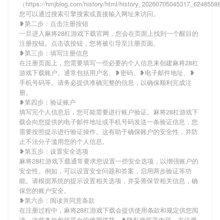
（https://hmjblog.com/history/html/history_20260705045317_624855
您可以通过搜索引擎搜索或直接输入网址来访问。
❥第二步：点击注册按钮
一旦进入麻将28杠游戏下载官网，您会在页面上找到一个醒目的
注册按钮。点击该按钮，您将被引导至注册页面。
❥第三步：填写注册信息
在注册页面上，您需要填写一些必要的个人信息来创建麻将28杠
游戏下载账户。通常包括用户名、❥密码、❥电子邮件地址、❥
手机号码等。请务必提供准确完整的信息，以确保顺利完成注
册。
❥第四步：验证账户
填写完个人信息后，您可能需要进行账户验证。麻将28杠游戏下
载会向您提供的电子邮件地址或手机号码发送一条验证信息，您
需要按照提示进行验证操作。这有助于确保账户的安全性，并防
止不法分子滥用您的个人信息。
❥第五步：设置安全选项
麻将28杠游戏下载通常要求您设置一些安全选项，以增强账户的
安全性。例如，可以设置安全问题和答案，启用两步验证等功
能。请根据系统的提示设置相关选项，并妥善保管相关信息，确
保您的账户安全。
❥第六步：阅读并同意条款
在注册过程中，麻将28杠游戏下载会提供使用条款和规定供您阅
读。这些条款包括平台的使用规范、❥隐私政策等内容。在注册