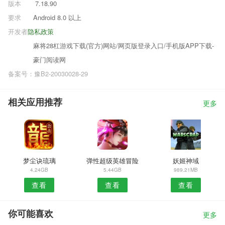
版本
7.18.90
要求
Android 8.0 以上
开发者
隐私政策
麻将28杠游戏下载(官方)网站/网页版登录入口/手机版APP下载-
豪门阅读网
备案号：豫B2-20030028-29
相关应用推荐
更多
梦尘诀琉璃
弹性超级英雄冒险
妖姬神域
4.24GB
5.44GB
989.21MB
查看
查看
查看
你可能喜欢
更多