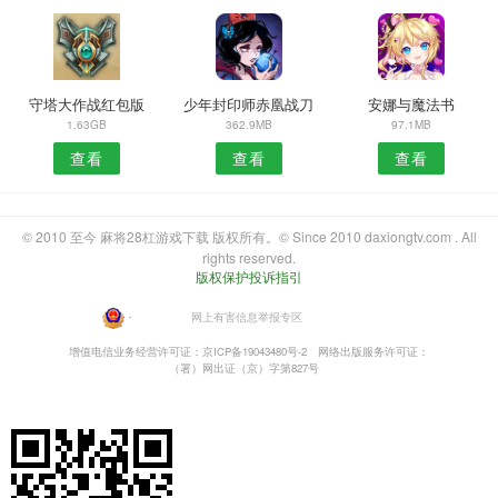
守塔大作战红包版
少年封印师赤凰战刀
安娜与魔法书
1.63GB
362.9MB
97.1MB
查看
查看
查看
© 2010 至今 麻将28杠游戏下载 版权所有。© Since 2010 daxiongtv.com . All
rights reserved.
版权保护投诉指引
・
网上有害信息举报专区
增值电信业务经营许可证：京ICP备19043480号-2
网络出版服务许可证：
（署）网出证（京）字第827号