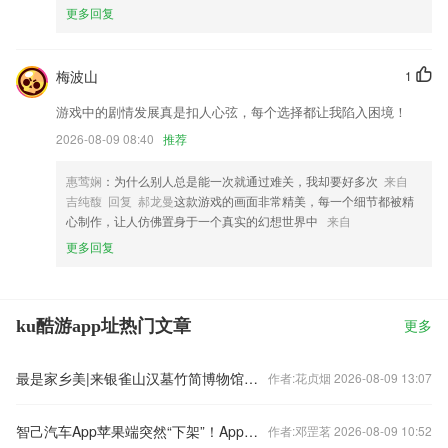
更多回复
梅波山
1
游戏中的剧情发展真是扣人心弦，每个选择都让我陷入困境！
2026-08-09 08:40
推荐
惠莺娴
：为什么别人总是能一次就通过难关，我却要好多次
来自
吉纯馥 回复 郝龙曼
这款游戏的画面非常精美，每一个细节都被精
心制作，让人仿佛置身于一个真实的幻想世界中
来自
更多回复
ku酷游app址热门文章
更多
最是家乡美|来银雀山汉墓竹简博物馆，体味兵学文化的千年回响
作者:花贞烟 2026-08-09 13:07
智己汽车App苹果端突然“下架”！App频“罢工”，车主为何总“罚站”
作者:邓罡茗 2026-08-09 10:52