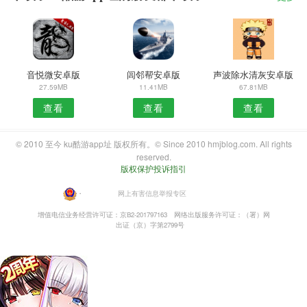
音悦微安卓版
闾邻帮安卓版
声波除水清灰安卓版
27.59MB
11.41MB
67.81MB
查看
查看
查看
© 2010 至今 ku酷游app址 版权所有。© Since 2010 hmjblog.com. All rights
reserved.
版权保护投诉指引
・
网上有害信息举报专区
增值电信业务经营许可证：京B2-201797163
网络出版服务许可证：（署）网
出证（京）字第2799号