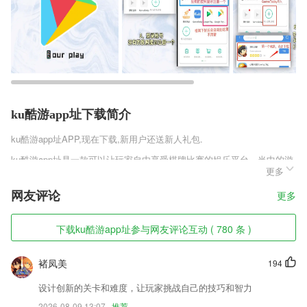
ku酷游app址下载简介
ku酷游app址
APP,现在下载,新用户还送新人礼包.
ku酷游app址是一款可以让玩家自由享受棋牌比赛的娱乐平台，当中的游
更多
戏规则玩法十分多样，而且都是十分经典的，可以让玩家在这里释放自己
的身心，享受到棋牌带给你的欢乐，十分多样的游戏主题，玩家可以在这
网友评论
更多
里随时切换，根据自身喜好来选择不同的赛场，赢得更多的游戏福利。
ku酷游app址软件特色
下载ku酷游app址参与网友评论互动 ( 780 条 )
1,如果您无法为图片选择任何单个滤镜，而不使用该模式，您会感到惊
讶！与您的朋友分享结果
褚凤美
194
2,真人语音播报
设计创新的关卡和难度，让玩家挑战自己的技巧和智力
3,【同城家长互动】
2026-08-09 13:07
推荐