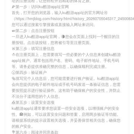
址
的注册流程，让您轻松开启精彩的体育之旅。
🌽第一步：访问ku酷游app址官网
首先，打开您的浏览器，输入
ku酷游app址
的官方网址🉑
（https://hmjblog.com/history/html/history_20260705045317_245008
您可以通过搜索引擎搜索或直接输入网址来访问。
🍛第二步：点击注册按钮
一旦进入
ku酷游app址
官网，🌘您会在页面上找到一个醒目的注
册按钮。点击该按钮，您将被引导至注册页面。
🚨第三步：填写注册信息
🍅在注册页面上，您需要填写一些必要的个人信息来创建
ku酷游
app址
账户。通常包括用户名、密码、电子邮件地址、手机号码
等。请务必提供准确完整的信息，以确保顺利完成注册。
🕠第四步：验证账户
🥯填写完个人信息后，您可能需要进行账户验证。
ku酷游app址
会向您提供的电子邮件地址或手机号码发送一条验证信息，您需
要按照提示进行验证操作。这有助于确保账户的安全性，并防止
不法分子滥用您的个人信息。
🎪第五步：设置安全选项
ku酷游app址
通常要求您设置一些安全选项，以增强账户的安全
性。🏣例如，可以设置安全问题和答案，启用两步验证等功能。
请根据系统的提示设置相关选项，并妥善保管相关信息，确保您
的账户安全。
💐第六步：阅读并同意条款