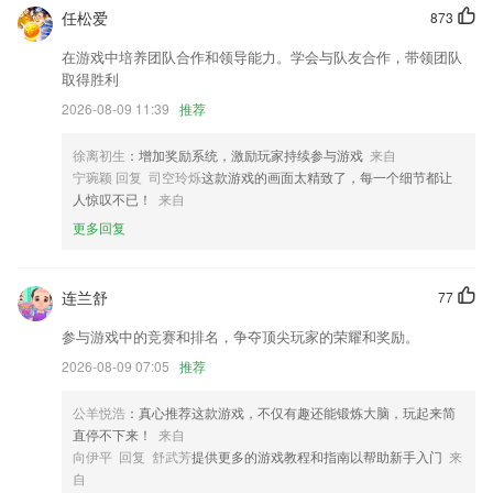
更多细节优化和性能升级
任松爱
873
支付优化.
在游戏中培养团队合作和领导能力。学会与队友合作，带领团队
2：修改了启动页
取得胜利
web书架: 修复进度bug和章节跳转bug，段落内嵌文字图片懒加载
2026-08-09 11:39
推荐
优化系统界面，车辆管理更清晰。
徐离初生
：增加奖励系统，激励玩家持续参与游戏
来自
联系我们
宁琬颖 回复 司空玲烁
这款游戏的画面太精致了，每一个细节都让
以上就是ku酷游app址的介绍，如果您喜欢这款软件，您可以到应用商店
人惊叹不已！
来自
进行打分评论，说出您的使用经历，以帮助我们更好的对产品进行优化修
更多回复
改。
连兰舒
77
参与游戏中的竞赛和排名，争夺顶尖玩家的荣耀和奖励。
2026-08-09 07:05
推荐
公羊悦浩
：真心推荐这款游戏，不仅有趣还能锻炼大脑，玩起来简
直停不下来！
来自
向伊平 回复 舒武芳
提供更多的游戏教程和指南以帮助新手入门
来
自