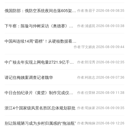
俄国防部：俄防空系统夜间击落605架乌克兰无人机
作者:鲁眉子 2026-08-09 08:35
下午察：陈璇与仲树采访《奥德赛》为何冰火两重天？
作者:浦盛苑 2026-08-09 03:38
中国AI连续14周“霸榜”！从硬核数据看硬核实力
作者:宇文媚炎 2026-08-09 09:44
中广核去年实现上网电量2721.9亿千瓦时
作者:郎滢秀 2026-08-09 02:35
请记住梅姨案调查记者魏华
作者:柯政志 2026-08-09 07:36
中日合拍纪录片《黄檗》制作完成仪式在东京举行
作者:任荣林 2026-08-09 11:38
浙江4个国家级风景名胜区总体规划获批
作者:荀妹家 2026-08-09 09:35
别让陈规陋习成为乡村归属感的“拖油瓶”
作者:陶翰娴 2026-08-09 12:26