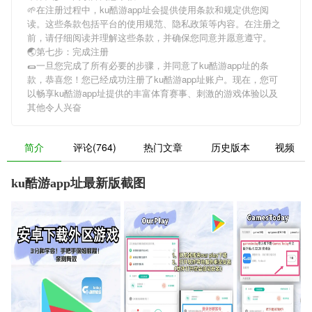
🌱在注册过程中，
ku酷游app址
会提供使用条款和规定供您阅
读。这些条款包括平台的使用规范、隐私政策等内容。在注册之
前，请仔细阅读并理解这些条款，并确保您同意并愿意遵守。
🌏第七步：完成注册
🌯一旦您完成了所有必要的步骤，并同意了
ku酷游app址
的条
款，恭喜您！您已经成功注册了ku酷游app址账户。现在，您可
以畅享
ku酷游app址
提供的丰富体育赛事、刺激的游戏体验以及
其他令人兴奋
简介
评论(764)
热门文章
历史版本
视频
ku酷游app址最新版截图