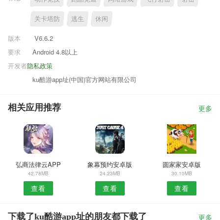
关卡塔防
逃生
休闲
版本
V6.6.2
要求
Android 4.8以上
开发者
隐私政策
ku酷游app址(中国)官方网站有限公司
相关应用推荐
更多
弘商法律云APP
象幕预约安卓版
圆家家安卓版
42.78MB
24.23MB
30.10MB
查看
查看
查看
下载了ku酷游app址的朋友都下载了
更多