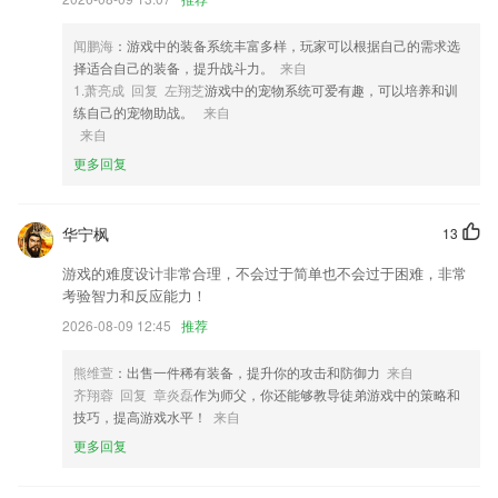
4,可以很容易得到漂亮的手写笔记。
闻鹏海
：游戏中的装备系统丰富多样，玩家可以根据自己的需求选
5,自助提交表单，统一分配管理。
择适合自己的装备，提升战斗力。
来自
6,丰富：包括路况信息、图片信息、简易图以及文字信息等
1.萧亮成 回复 左翔芝
游戏中的宠物系统可爱有趣，可以培养和训
练自己的宠物助战。
来自
ku酷游app址软件优势
来自
1.·提升专业度&知名度，加入场馆，线上教学管理
更多回复
2.随时在线进行模拟测试，可以享受更加简单的学习方法。
3.【1】课程资源可以下载，即使没网也不会影响学习；
华宁枫
13
4.采用在线直播+录播模式授课，在线题库，摆脱传统教学时间、空间的
游戏的难度设计非常合理，不会过于简单也不会过于困难，非常
限制。
考验智力和反应能力！
5.在线可以自主的完成所有的作业，老师都可以直接在平台内进行批改，
2026-08-09 12:45
推荐
学生可以查看作业情况
熊维萱
：出售一件稀有装备，提升你的攻击和防御力
来自
6.支持学生把老师直播的课程保存到手机本地，课外时间也能够复习巩
齐翔蓉 回复 章炎磊
作为师父，你还能够教导徒弟游戏中的策略和
固。
技巧，提高游戏水平！
来自
ku酷游app址更新了什么?
更多回复
证件照换底效果优化