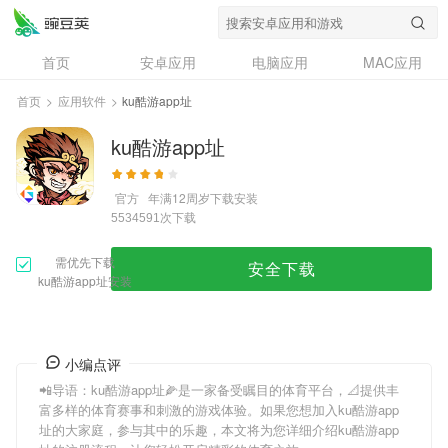
首页
安卓应用
电脑应用
MAC应用
资讯
专题
设计奖
创意应用
首页
>
应用软件
>
ku酷游app址
问答
ku酷游app址
官方
年满12周岁
下载安装
次下载
5534591
需优先下载
安全下载
ku酷游app址安装
小编点评
📲导语：
ku酷游app址
🌽是一家备受瞩目的体育平台，📐提供丰
富多样的体育赛事和刺激的游戏体验。如果您想加入
ku酷游app
址
的大家庭，参与其中的乐趣，本文将为您详细介绍
ku酷游app