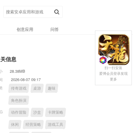
创意应用
问答
相关信息
扫一扫安装
小
28.38MB
爱博会员登录发现
更多
间
2026-08-07 09:17
类
传奇游戏
桌游
趣味
角色扮演
AG
动作冒险
沙盒
卡牌策略
休闲
经营策略
游戏工具