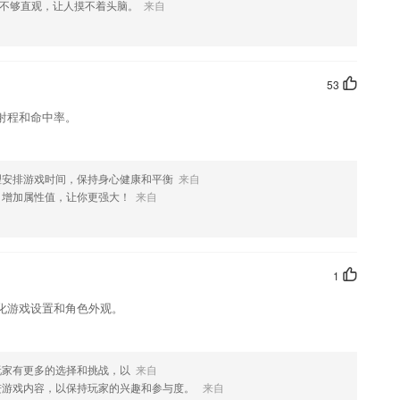
不够直观，让人摸不着头脑。
来自
欢这款软件，您可以到应用商店进行打分评论，说出您的使用经历，以
53
射程和命中率。
理安排游戏时间，保持身心健康和平衡
来自
，增加属性值，让你更强大！
来自
1
化游戏设置和角色外观。
玩家有更多的选择和挑战，以
来自
进游戏内容，以保持玩家的兴趣和参与度。
来自