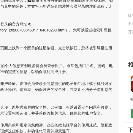
瞩目的体育平台，🏜提供丰富多样的体育赛事和刺激的游戏体验。如
参与其中的乐趣，本文将为您详细介绍
爱博会员登录
的注册流程，让
版
要
员登录
的官方网址⛺
tml/history_20260703045317_84018208.html）。您可以通过搜索引擎搜
开
在页面上找到一个醒目的注册按钮。点击该按钮，您将被引导至注册
要的个人信息来创建
爱博会员登录
账户。通常包括用户名、密码、电
供准确完整的信息，以确保顺利完成注册。
行账户验证。
爱博会员登录
会向您提供的电子邮件地址或手机号码发
行验证操作。这有助于确保账户的安全性，并防止不法分子滥用您的
全选项，以增强账户的安全性。⚪例如，可以设置安全问题和答案，
提示设置相关选项，并妥善保管相关信息，确保您的账户安全。
供使用条款和规定供您阅读。这些条款包括平台的使用规范、隐私政
并理解这些条款，并确保您同意并愿意遵守。