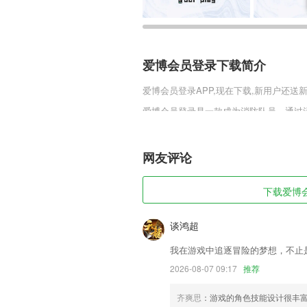
爱博会员登录下载简介
爱博会员登录
APP,现在下载,新用户还送
爱博会员登录是一款成为消防队员，通过
种紧急情况时有发生，在大火来临之际，
临其境感受救火小勇士的趣味体验。
网友评论
爱博会员登录软件特色
1,根据十几万用户的答题情况，分析出高
下载爱博会
2,同时，“北京出行”充分汲取北京的深厚
行氛围。
谈鸿超
3,一套完整的渠道线索、客户营销解决方
我在游戏中追逐冒险的梦想，不止
4,改变传统中介方式，选择最心仪的中中
2026-08-07 09:17
推荐
5,早读、课前预习、课后巩固
齐爽思
：游戏的角色技能设计很丰
6,每天都有最新的动态，方便用户时刻掌