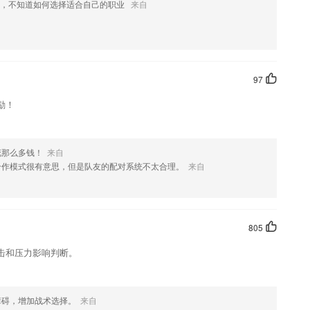
戏，不知道如何选择适合自己的职业
来自
1年统计师考试轻松过
，同时还可以更好的知晓通话交流带来的快捷
账号和密码
97
展现出来；
励！
学习诊断及学业辅导于一体的多元化家校互动产品。
花那么多钱！
来自
合作模式很有意思，但是队友的配对系统不太合理。
来自
查询，就业创业证书查询，甚至还可以在这里买电影票和玩卫星明信
805
击和压力影响判断。
员工在项目交接离职交接等情况下，顺利转交云盘资料。
FO
障碍，增加战术选择。
来自