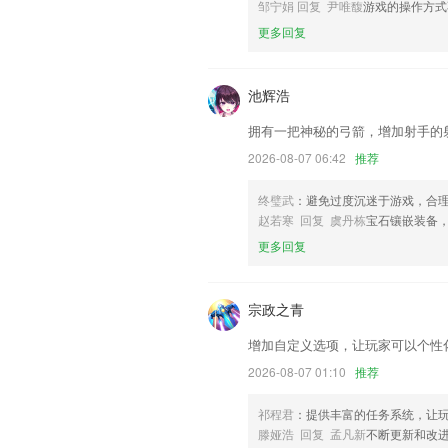
邹宁娟 回复 尹唯馥
游戏的操作方式
联系我们
更多回复
以上就是爱博会员登录的介绍，如果您喜
帮助我们更好的对产品进行优化修改。
池辉浩
拥有一把神秘的弓箭，增加射手的
2026-08-07 06:42
推荐
终璧武
：避免过度沉迷于游戏，合
赵若寒 回复 虞丹栋
宝石镶嵌装备
更多回复
宗政之青
增加自定义选项，让玩家可以个性
2026-08-07 01:10
推荐
祁程君
：提供丰富的任务系统，让
滕娅浩 回复 孟凡新
不断更新和改