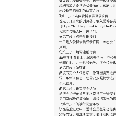
👄导语：
爱博会员登录
🌺是一家备受
果您想加入
爱博会员登录
的大家庭，
您轻松开启精彩的体育之旅。
⏳第一步：访问爱博会员登录官网
首先，打开您的浏览器，输入
爱博会
（https://hmjblog.com/history/h
索或直接输入网址来访问。
🥙第二步：点击注册按钮
一旦进入
爱博会员登录
官网，🐞您会
页面。
🕠第三步：填写注册信息
🛳在注册页面上，您需要填写一些必
子邮件地址、手机号码等。请务必提
🍆第四步：验证账户
🌾填写完个人信息后，您可能需要进
送一条验证信息，您需要按照提示进
个人信息。
🌾第五步：设置安全选项
爱博会员登录
通常要求您设置一些安
启用两步验证等功能。请根据系统的
🍷第六步：阅读并同意条款
🗽在注册过程中，
爱博会员登录
会提
策等内容。在注册之前，请仔细阅读