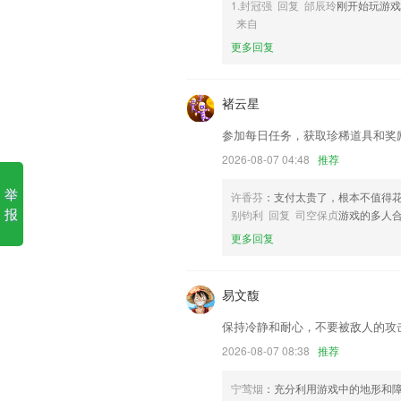
1.封冠强 回复 邰辰玲
刚开始玩游
爱博会员登录软件优势
来自
更多回复
1.统计师精选试题，每天刷题便捷，202
2.了解不同的教学信息也会更加的简洁化
褚云星
3.学生暂不提供密码修改的功能，请牢记
4.测试的状态实时掌握，每一个时段都能
参加每日任务，获取珍稀道具和奖
5.创造学习型安排
2026-08-07 04:48
推荐
6.集学校管理、家校沟通、成绩查询、
举
许香芬
：支付太贵了，根本不值得
爱博会员登录更新了什么?
报
别钧利 回复 司空保贞
游戏的多人
更多回复
青年服务。这里有招聘信息，四六级成绩
片，未来还会有更多方便生活的服务；
修复苹果ID充值失败的问题。
易文馥
新版本增加了预约功能；
保持冷静和耐心，不要被敌人的攻
团队文件夹的所有者可转交给别人，方便
2026-08-07 08:38
推荐
应用详情页处理ACTION_SHOW_APP_IN
宁莺烟
：充分利用游戏中的地形和
修复页面样式bug，提升用户体验