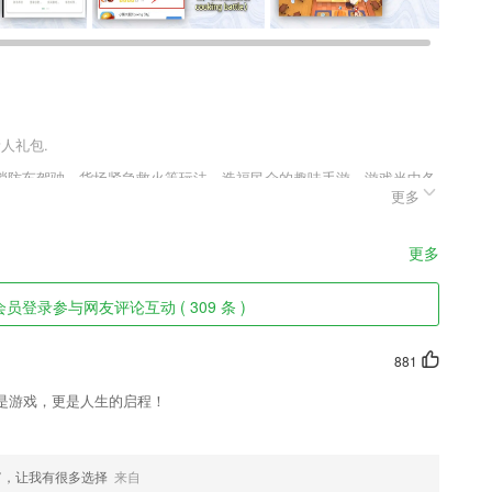
新人礼包.
消防车驾驶、货场紧急救火等玩法，造福民众的趣味手游。游戏当中各
更多
玩家们需要挺身而出，在火场之内搜寻生还者，并及时的扑灭大火。身
更多
频考点和高频易错点。
员登录参与网友评论互动 ( 309 条 )
文化底蕴，融入到服务的各个环节，为2265出行用户营造良好的人文出
881
案。
是游戏，更是人生的启程！
介服务。
富，让我有很多选择
来自
握；