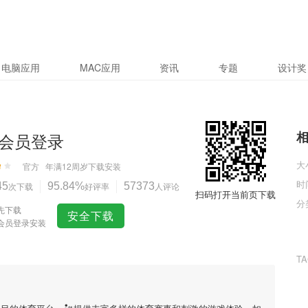
电脑应用
MAC应用
资讯
专题
设计奖
会员登录
大
官方
年满12周岁
下载安装
时
45
次下载
95.84%
好评率
57373
人评论
扫码打开当前页下载
分
先下载
安全下载
会员登录安装
T