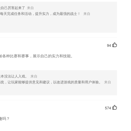
觉自己厉害起来了
来自
同步课文练习服务推荐给你去选择。
得每天完成任务和活动，提升实力，成为最强的战士！
来自
设计课程
更好的为孩子掌握素质教育知识点
94
加各种比赛和赛事，展示自己的实力和技能。
让你免费享受更加优质的服务！
根本没法让人入戏。
来自
么?
系统，让玩家能够提供意见和建议，以改进游戏的质量和用户体验。
来自
574
力！
趣吗？