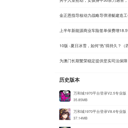
金正恩指导核动力战略导弹潜艇建造工
上半年新能源商业车险签单保费增18.5
10版 -夏日冰雪，如何“热”得持久？
历史版本
万和城1970平台登录V2.5专业版
35.85MB
万和城1970平台登录V8.6专业版
37.14MB