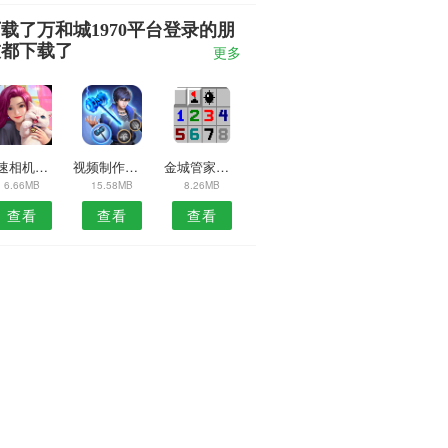
载了万和城1970平台登录的朋
友都下载了
更多
快速相机安卓版
视频制作达人安卓版
金城管家安卓版
6.66MB
15.58MB
8.26MB
查看
查看
查看