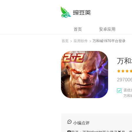
首页
安卓应用
首页
>
应用软件
>
万和城1970平台登录
万和
29700
需优
万和
小编点评