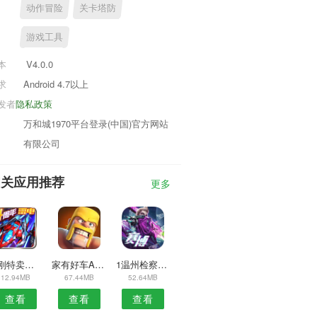
动作冒险
关卡塔防
游戏工具
本
V4.0.0
求
Android 4.7以上
发者
隐私政策
万和城1970平台登录(中国)官方网站
有限公司
相关应用推荐
更多
小刚特卖安卓版
家有好车APP
1温州检察APP
12.94MB
67.44MB
52.64MB
查看
查看
查看