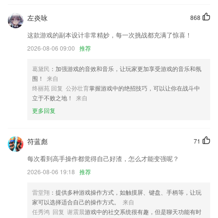
首页的样式更改了，给你不一样的视觉体验哦！
左炎咏
868
商品颜色和规格尺码属性支持搜索
这款游戏的副本设计非常精妙，每一次挑战都充满了惊喜！
上线换背景功能
2026-08-06 09:00
推荐
迭代代码，降低电视遥控器的使用延迟
提升了详情页视频内容清晰度上限
葛黛民
：加强游戏的音效和音乐，让玩家更加享受游戏的音乐和氛
围！
来自
增加设备权限动态申请功能
终丽苑 回复 公孙壮育
掌握游戏中的绝招技巧，可以让你在战斗中
联系我们
立于不败之地！
来自
以上就是5分十一选五的介绍，如果您喜欢这款软件，您可以到应用商店
更多回复
进行打分评论，说出您的使用经历，以帮助我们更好的对产品进行优化修
改。
符蓝彪
71
每次看到高手操作都觉得自己好渣，怎么才能变强呢？
2026-08-06 19:18
推荐
雷堂翔
：提供多种游戏操作方式，如触摸屏、键盘、手柄等，让玩
家可以选择适合自己的操作方式。
来自
任秀鸿 回复 谢震晨
游戏中的社交系统很有趣，但是聊天功能有时