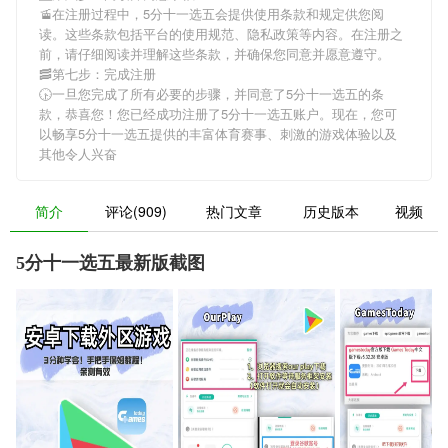
🚡在注册过程中，
5分十一选五
会提供使用条款和规定供您阅
读。这些条款包括平台的使用规范、隐私政策等内容。在注册之
前，请仔细阅读并理解这些条款，并确保您同意并愿意遵守。
🥓第七步：完成注册
🕟一旦您完成了所有必要的步骤，并同意了
5分十一选五
的条
款，恭喜您！您已经成功注册了5分十一选五账户。现在，您可
以畅享
5分十一选五
提供的丰富体育赛事、刺激的游戏体验以及
其他令人兴奋
简介
评论(909)
热门文章
历史版本
视频
5分十一选五最新版截图