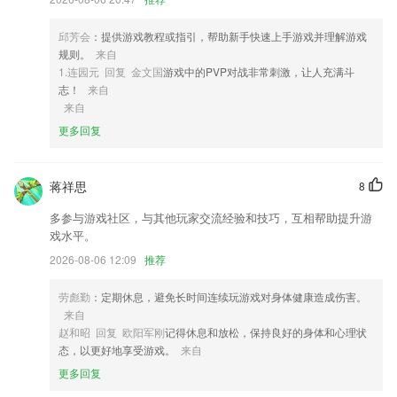
2,一键收藏课程，我的课堂随时查找
3,为管理经营提供了一种新的有效的经营管理模式
邱芳会
：提供游戏教程或指引，帮助新手快速上手游戏并理解游戏
4,可直接在平台上观看大型文化活动的直播现场；
规则。
来自
1.连园元 回复 金文国
游戏中的PVP对战非常刺激，让人充满斗
5,更好的享受在线进行相册服务，用户实时了解各类最全信息
志！
来自
6,界面简洁直观、分类明晰，操作简便
来自
更多回复
5分十一选五软件优势
1.监控，陪孩子上好每一堂课
蒋祥思
8
2.中文注音
多参与游戏社区，与其他玩家交流经验和技巧，互相帮助提升游
3.海量儿童睡前故事，儿童故事大全，西游记，美人鱼公主，猴子警长探
戏水平。
案记，奇妙王国故事，斑点龙的蛋糕店，妙妙小公主，冰雪皇后，花木
兰，豌豆公主，儿童故事哄睡好帮手
2026-08-06 12:09
推荐
4.照药镜app可浏览、查询药材原植物、正品、非正品及劣质品等图片信
劳彪勤
：定期休息，避免长时间连续玩游戏对身体健康造成伤害。
息，供用户自行学习了解判定药材名称及真伪
来自
5.新的一些绘画学习数据都可以给大家提供！
赵和昭 回复 欧阳军刚
记得休息和放松，保持良好的身体和心理状
态，以更好地享受游戏。
来自
6.科学构建课程体系助力孩子全方位能力提升；
更多回复
5分十一选五更新了什么?