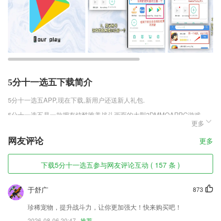
5分十一选五下载简介
5分十一选五
APP,现在下载,新用户还送新人礼包.
5分十一选五是一款拥有炫酷唯美战斗画面的大型3DMMOARPG游戏，
更多
你将在这个震撼无比的上古神界中自由交战，感受到热血澎湃的PVP竞
技玩法，还有最具特色的组队历练玩法，玩家之间还能自由交易装备和道
网友评论
更多
具等，保证每件物品都能合理利用，更有丰富的社交玩法结婚生子邂逅爱
情，喜欢长城官方手游官网正版v1.0.0.1这款游戏的玩家快与小伙伴们一
起来趣趣手游网下载体验吧。
下载5分十一选五参与网友评论互动 ( 157 条 )
5分十一选五软件特色
于舒广
873
1,一目了然的店铺信息内容，店铺基础信息中展示关联仪器、美容师以及
产品剩余使用次数内容；
珍稀宠物，提升战斗力，让你更加强大！快来购买吧！
2026-08-06 20:47
推荐