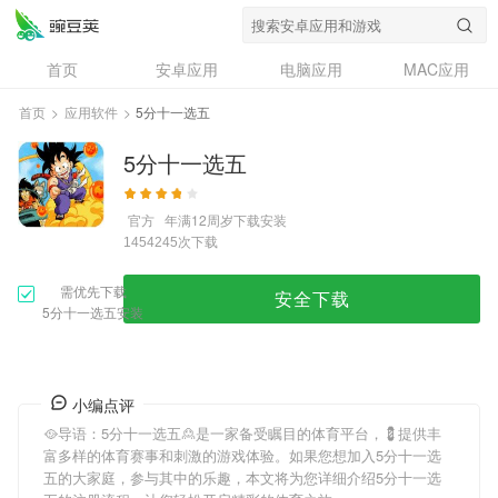
首页
安卓应用
电脑应用
MAC应用
资讯
专题
设计奖
创意应用
首页
>
应用软件
>
5分十一选五
问答
5分十一选五
官方
年满12周岁
下载安装
次下载
1454245
需优先下载
安全下载
5分十一选五安装
小编点评
🥘导语：
5分十一选五
🙎是一家备受瞩目的体育平台，💈提供丰
富多样的体育赛事和刺激的游戏体验。如果您想加入
5分十一选
五
的大家庭，参与其中的乐趣，本文将为您详细介绍
5分十一选