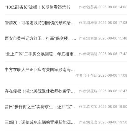
“10亿副省长”被捕！长期偷看违禁书
作者:祝芬美 2026-08-06 14:02
管清友：可考虑以特别国债的形式给老百姓发现金补贴
作者:都雄蓓 2026-08-06 17:08
西安市委书记方红卫：打赢“保交楼、保回迁”攻坚战
作者:葛妍烟 2026-08-06 15:48
“北上广深”二手房交易回暖，年底楼市怎样看？
作者:葛璐进 2026-08-06 17:42
中方在联大严正回应有关国家涉南海问题错误言论
作者:淳于荷庆 2026-08-06 17:08
存在侵权！湖北美院退休教师抄袭学生作品被判赔偿10万元
作者:孙亚聪 2026-08-06 12:47
昔日“步行街之王”卖房求生，还押“宝”千元羽绒服
作者:闵克宝 2026-08-06 19:50
三部门：调整减免车辆购置税新能源汽车产品技术要求
作者:黄蓝言 2026-08-06 19:50