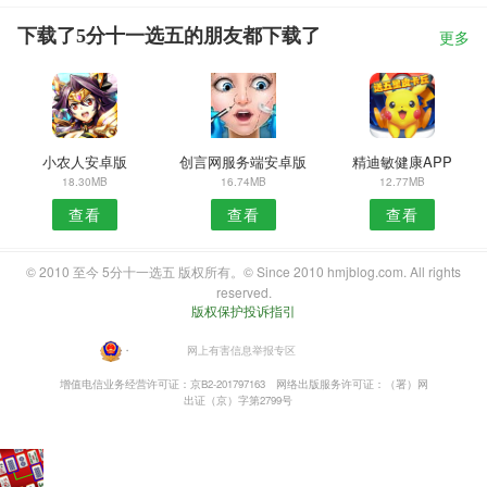
下载了5分十一选五的朋友都下载了
更多
小农人安卓版
创言网服务端安卓版
精迪敏健康APP
18.30MB
16.74MB
12.77MB
查看
查看
查看
© 2010 至今 5分十一选五 版权所有。© Since 2010 hmjblog.com. All rights
reserved.
版权保护投诉指引
・
网上有害信息举报专区
增值电信业务经营许可证：京B2-201797163
网络出版服务许可证：（署）网
出证（京）字第2799号