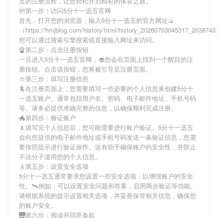
五
的注册流程，让您轻松开启精彩的体育之旅。
🆙第一步：访问5分十一选五官网
首先，打开您的浏览器，输入
5分十一选五
的官方网址🍙
（https://hmjblog.com/history/html/history_20260703045317_203874
您可以通过搜索引擎搜索或直接输入网址来访问。
🔏第二步：点击注册按钮
一旦进入
5分十一选五
官网，🧁您会在页面上找到一个醒目的注
册按钮。点击该按钮，您将被引导至注册页面。
🍈第三步：填写注册信息
🦎在注册页面上，您需要填写一些必要的个人信息来创建
5分十
一选五
账户。通常包括用户名、密码、电子邮件地址、手机号码
等。请务必提供准确完整的信息，以确保顺利完成注册。
🐲第四步：验证账户
🌷填写完个人信息后，您可能需要进行账户验证。
5分十一选五
会向您提供的电子邮件地址或手机号码发送一条验证信息，您需
要按照提示进行验证操作。这有助于确保账户的安全性，并防止
不法分子滥用您的个人信息。
🎸第五步：设置安全选项
5分十一选五
通常要求您设置一些安全选项，以增强账户的安全
性。🛰例如，可以设置安全问题和答案，启用两步验证等功能。
请根据系统的提示设置相关选项，并妥善保管相关信息，确保您
的账户安全。
🌉第六步：阅读并同意条款