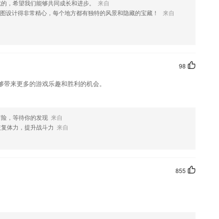
就的，希望我们能够共同成长和进步。
来自
地图设计得非常精心，每个地方都有独特的风景和隐藏的宝藏！
来自
攻克，高效练习。
数年修订，权威详实；
效、智能化的课程，上课的方式也很丰富，儿童可以自由选择。
启蒙“听、说、读、写”能力，沉浸式高效学习
98
学生预习课文。
够带来更多的游戏乐趣和胜利的机会。
,一对一服务
冒险，等待你的发现
来自
恢复体力，提升战斗力
来自
855
免息分期营销案。