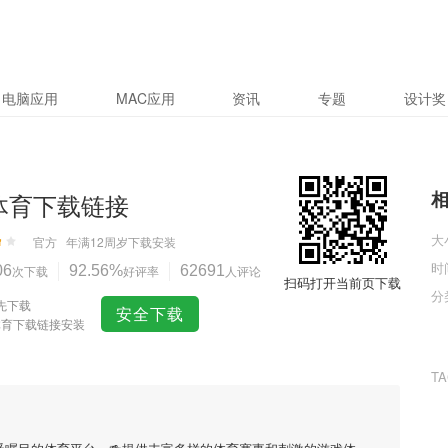
电脑应用
MAC应用
资讯
专题
设计奖
体育下载链接
大
官方
年满12周岁
下载安装
时
06
次下载
92.56%
好评率
62691
人评论
扫码打开当前页下载
分
先下载
安全下载
体育下载链接安装
T