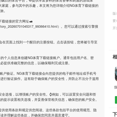
备受瞩目的体育平台，🍻提供丰富多样的体育赛事和刺激的游戏体
大家庭，参与其中的乐趣，本文将为您详细介绍
NG体育下载链接
的
之旅。
版
要
下载链接
的官方网址🛥
tml/history_20260701045317_99366410.html）。您可以通过搜索引擎搜
开
您会在页面上找到一个醒目的注册按钮。点击该按钮，您将被引导至
要的个人信息来创建
NG体育下载链接
账户。通常包括用户名、密
务必提供准确完整的信息，以确保顺利完成注册。
账户验证。
NG体育下载链接
会向您提供的电子邮件地址或手机号
示进行验证操作。这有助于确保账户的安全性，并防止不法分子滥用
安全选项，以增强账户的安全性。⌚️例如，可以设置安全问题和答
统的提示设置相关选项，并妥善保管相关信息，确保您的账户安全。
提供使用条款和规定供您阅读。这些条款包括平台的使用规范、隐
阅读并理解这些条款，并确保您同意并愿意遵守。