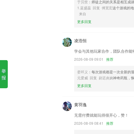
于贝世
：师徒之间的关系是相互成
1.蓝盛蕊 回复 傅宽宏
这个游戏的
1.排查薄弱，逐个击破，及时巩固，踏实
来自
2.汉德词典、德德词典、德英词典，历经
更多回复
3.持续投入AI技术研发，打造有趣、有
4.800种3D教学场景：全3D场景一站式
凌浩恒
5.梳理各单元单词短语，单词短语，帮助
学会与其他玩家合作，团队合作能
6.在你的英语学习路上一路相随,贴心定制
2026-08-09 09:01
推荐
NG体育下载链接更新了什么?
举
娄环义
：每次游戏都是一次全新的
加入更多的高级滤镜
报
元爱威 回复 尉迟炎婉
神奇药瓶，
优化播放器mkv内嵌字幕背景问题
更多回复
修复Arsc对比功能可能会误删文件问题
他人代叫优化，增加未成年人乘车提醒
黄羽逸
施工报验多岗位签名优化
无需付费就能玩得很开心，赞！
【营销活动（新）】新增支持受理信用卡
2026-08-09 08:41
推荐
联系我们