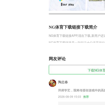
NG体育下载链接下载简介
NG体育下载链接
APP,现在下载,新用户还
NG体育下载链接是一款玩法十分丰富的
色，唯美的场景将会给你带来最纯正的仙
NG体育下载链接软件特色
网友评论
1,高效便捷,还有高效便捷的功能都在这,
2,自动批改，错题重做，我的学习我做主
下载NG体育
3,百分比计算器，百分比变化，百分数差
陶志春
4,拼接起来会更加便捷一些，不管是视频
拜师学艺，我将传授你游戏中的高
5,语音翻译：语音输入，实时翻译，人声
2026-08-09 15:03
推荐
6,【别人看小说花钱，我们看小说赚钱】
NG体育下载链接软件优势