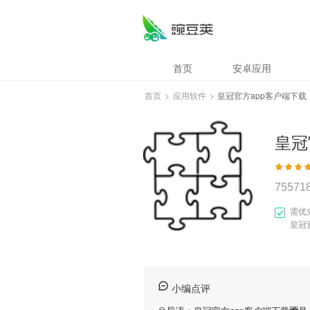
首页
安卓应用
首页
>
应用软件
>
皇冠官方app客户端下载
皇冠
75571
需优
皇冠
小编点评