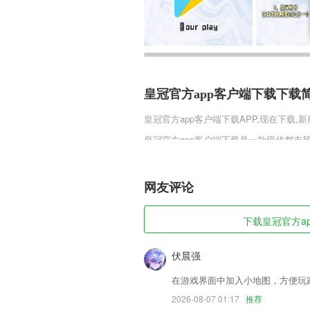
皇冠官方app客户端下载下载
皇冠官方app客户端下载
APP,现在下载,
皇冠官方app客户端下载是一款现代都
采用真人的画风，让你身临其境的感受游戏
礼包，只要玩家上线就能领取到，豪门的
网友评论
皇冠官方app客户端下载软件
1,随时随地管理2265用户的智能设备，
下载皇冠官方ap
2,软件会有目的性的针对返回学习报告。
3,【微信缓存清理】
伏晨强
4,【美卡相机是你的后期修图助理】
在游戏界面中加入小地图，方便玩
5,专家解析
2026-08-07 01:17
推荐