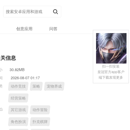
创意应用
问答
相关信息
扫一扫安装
小
30.82MB
皇冠官方app客户
端下载发现更多
间
2026-08-07 01:17
类
动作竞技
策略
宠物养成
经营策略
AG
其它游戏
动作冒险
角色扮演
扑克棋牌