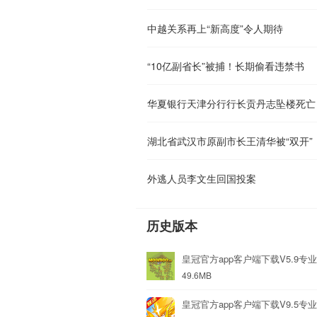
中越关系再上“新高度”令人期待
“10亿副省长”被捕！长期偷看违禁书
华夏银行天津分行行长贡丹志坠楼死亡
湖北省武汉市原副市长王清华被“双开”
外逃人员李文生回国投案
历史版本
皇冠官方app客户端下载V5.9专
49.6MB
皇冠官方app客户端下载V9.5专