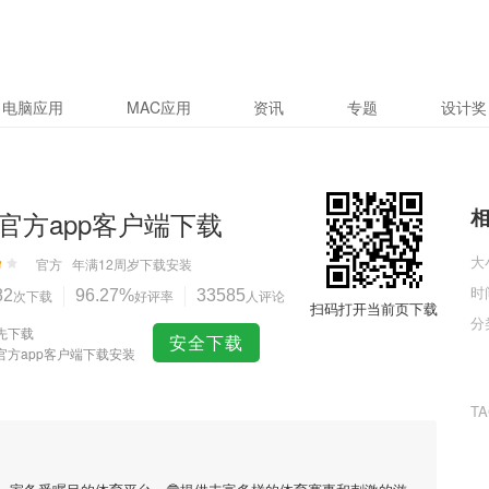
电脑应用
MAC应用
资讯
专题
设计奖
官方app客户端下载
大
官方
年满12周岁
下载安装
时
82
次下载
96.27%
好评率
33585
人评论
扫码打开当前页下载
分
先下载
安全下载
官方app客户端下载安装
T