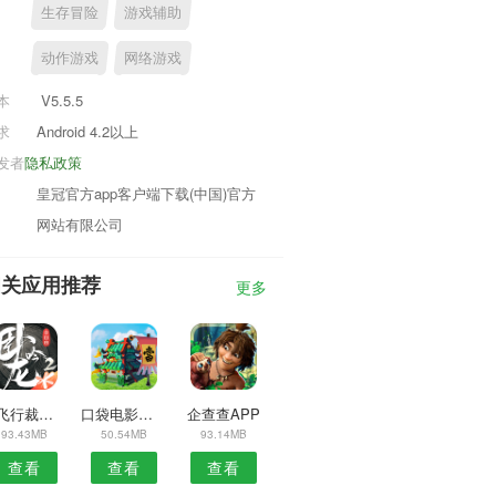
生存冒险
游戏辅助
动作游戏
网络游戏
本
V5.5.5
求
Android 4.2以上
发者
隐私政策
皇冠官方app客户端下载(中国)官方
网站有限公司
相关应用推荐
更多
去飞行裁判端APP
口袋电影安卓版
企查查APP
93.43MB
50.54MB
93.14MB
查看
查看
查看