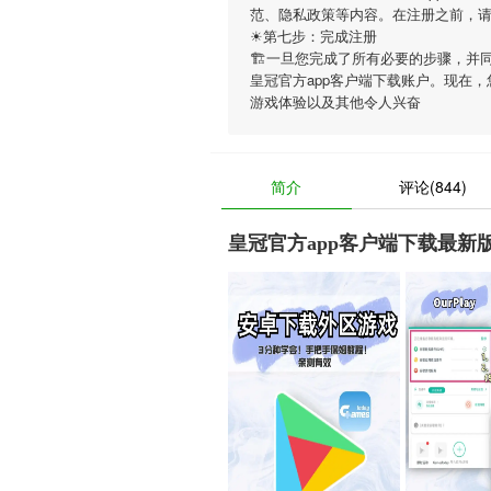
范、隐私政策等内容。在注册之前，
☀第七步：完成注册
🏗一旦您完成了所有必要的步骤，并
皇冠官方app客户端下载账户。现在，
游戏体验以及其他令人兴奋
简介
评论(844)
皇冠官方app客户端下载最新