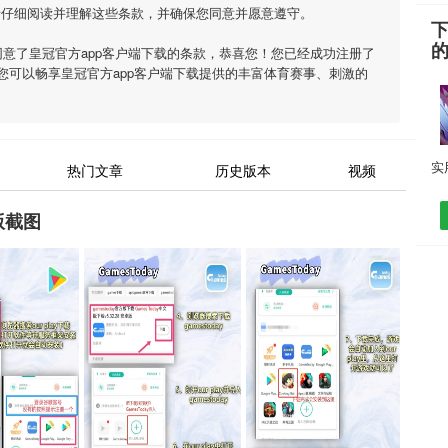
请仔细阅读并理解这些条款，并确保您同意并愿意遵守。
下
同意了
皇冠官方app客户端下载
的条款，恭喜您！您已经成功注册了
您可以畅享
皇冠官方app客户端下载
提供的丰富体育赛事、刺激的
热门文章
历史版本
视频
版截图