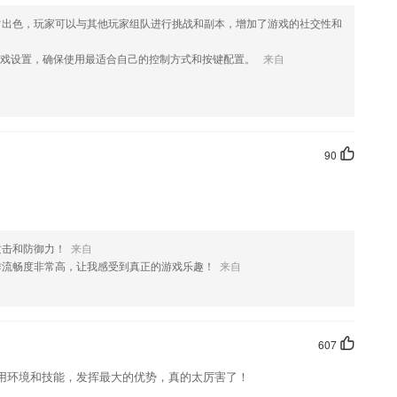
接阅读。重新定义下一代办公方式，为用户提供真正省心的高效办公软件。
常出色，玩家可以与其他玩家组队进行挑战和副本，增加了游戏的社交性和
优势
游戏设置，确保使用最适合自己的控制方式和按键配置。
来自
果为目标。
扫除知识盲点，方便用户们随时都能来学习
项的办公工具，可免费使用；
90
掌握学习好方法
大量的积分奖励，能对方需要的商品。
勤情况等
了什么?
攻击和防御力！
来自
作流畅度非常高，让我感受到真正的游戏乐趣！
来自
快捷
607
用环境和技能，发挥最大的优势，真的太厉害了！