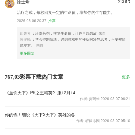
徐士烁
213
治疗之戒，每秒回复一定的生命值，增加你的生存能力。
2026-08-06 20:37
推荐
邰先素
：珍贵药剂，恢复生命值，让你再战强敌
来自
凌罡晓
：学会控制情绪，遇到游戏中的挫折时冷静思考，不要被情
绪左右。
来自
更多回复
767,03彩票下载热门文章
更多
《血饮天下》PK之王精英21服12月14日火爆开服
作者: 贾玛维 2026-08-07 06:21
你的锅！细说《天下X天下》英雄的各路背锅命
作者: 轩辕冰园 2026-08-07 05:10