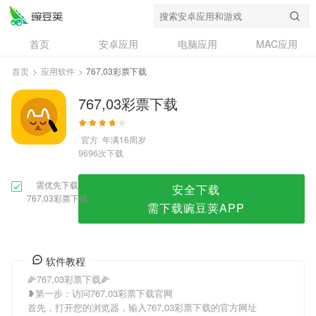
767,03彩票下载
首页
安卓应用
电脑应用
MAC应用
资讯
专题
设计奖
创意应用
首页
>
应用软件
>
767,03彩票下载
问答
767,03彩票下载
官方
年满16周岁
次下载
9696
需优先下载
安全下载
767,03彩票下载
需下载豌豆荚APP
软件教程
🌽767,03彩票下载🌽
❥第一步：访问767,03彩票下载官网
首先，打开您的浏览器，输入767,03彩票下载的官方网址