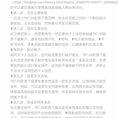
（https://hmjblog.com/history/html/history_20260701045317_200590
您可以通过搜索引擎搜索或直接输入网址来访问。
❥第二步：点击注册按钮
一旦进入767,03彩票下载官网，您会在页面上找到一个醒目的注
册按钮。点击该按钮，您将被引导至注册页面。
❥第三步：填写注册信息
在注册页面上，您需要填写一些必要的个人信息来创建767,03彩
票下载账户。通常包括用户名、❥密码、❥电子邮件地址、❥手
机号码等。请务必提供准确完整的信息，以确保顺利完成注册。
❥第四步：验证账户
填写完个人信息后，您可能需要进行账户验证。767,03彩票下载
会向您提供的电子邮件地址或手机号码发送一条验证信息，您需
要按照提示进行验证操作。这有助于确保账户的安全性，并防止
不法分子滥用您的个人信息。
❥第五步：设置安全选项
767,03彩票下载通常要求您设置一些安全选项，以增强账户的安
全性。例如，可以设置安全问题和答案，启用两步验证等功能。
请根据系统的提示设置相关选项，并妥善保管相关信息，确保您
的账户安全。
❥第六步：阅读并同意条款
在注册过程中，767,03彩票下载会提供使用条款和规定供您阅
读。这些条款包括平台的使用规范、❥隐私政策等内容。在注册
之前，请仔细阅读并理解这些条款，并确保您同意并愿意遵守。