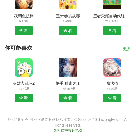
我调色贼棒
玉米卷挑战赛
王者荣耀自动代练脚本
9.8GB
6.65GB
761.24MB
查看
查看
查看
你可能喜欢
更多
英雄大乱斗2
枪手:射击之王
魔法猫
4.24GB
865.90MB
51.5MB
查看
查看
查看
© 2010 至今 767,03彩票下载 版权所有。© Since 2010 daxiongtv.com . All
rights reserved.
版权保护投诉指引