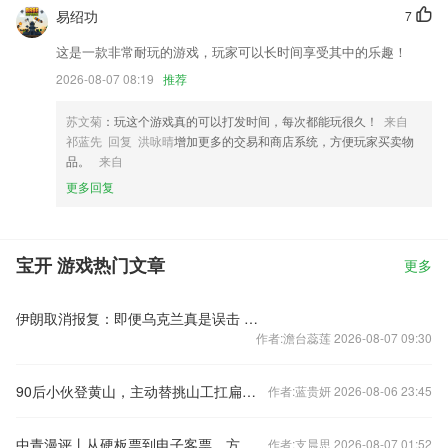
易绍功
7
这是一款非常耐玩的游戏，玩家可以长时间享受其中的乐趣！
2026-08-07 08:19
推荐
苏文菊
：玩这个游戏真的可以打发时间，每次都能玩很久！
来自
祁蓝先 回复 洪咏晴
增加更多的交易和商店系统，方便玩家买卖物
品。
来自
更多回复
宝开 游戏热门文章
更多
伊朗取消报复：即便乌克兰真是误击 也必将承担后果
作者:澹台蕊莲 2026-08-07 09:30
90后小伙登黄山，主动替挑山工扛扁担，网友疑惑为何不用无人机替代？
作者:蓝贵妍 2026-08-06 23:45
中青漫评丨从硬板票到电子客票，方寸之间看流动中国
作者:支晨思 2026-08-07 01:52